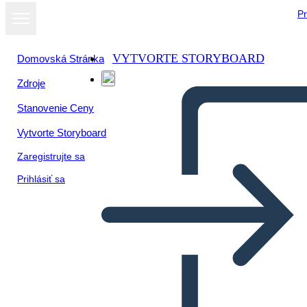
Pr
VYTVORTE STORYBOARD
Domovská Stránka
Zdroje
Zobraziť ako
Stanovenie Ceny
prezentáciu
Vytvorte Storyboard
Zaregistrujte sa
Prihlásiť sa