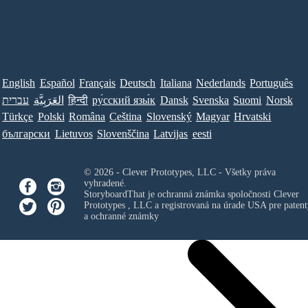
English
Español
Français
Deutsch
Italiana
Nederlands
Português
עברית
العَرَبِيَّة
हिन्दी
ру́сский язы́к
Dansk
Svenska
Suomi
Norsk
Türkçe
Polski
Româna
Ceština
Slovenský
Magyar
Hrvatski
български
Lietuvos
Slovenščina
Latvijas
eesti
© 2026 - Clever Prototypes, LLC - Všetky práva
vyhradené.
StoryboardThat je ochranná známka spoločnosti
Clever
Prototypes , LLC
a registrovaná na úrade USA pre patent
a ochranné známky