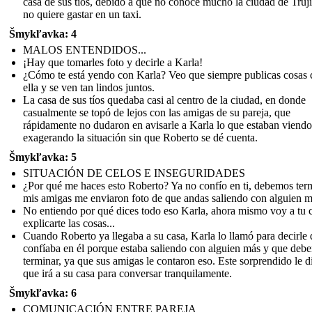
casa de sus tíos, debido a que no conoce mucho la ciudad de Truji
no quiere gastar en un taxi.
Šmykľavka: 4
MALOS ENTENDIDOS...
¡Hay que tomarles foto y decirle a Karla!
¿Cómo te está yendo con Karla? Veo que siempre publicas cosas 
ella y se ven tan lindos juntos.
La casa de sus tíos quedaba casi al centro de la ciudad, en donde
casualmente se topó de lejos con las amigas de su pareja, que
rápidamente no dudaron en avisarle a Karla lo que estaban viendo
exagerando la situación sin que Roberto se dé cuenta.
Šmykľavka: 5
SITUACIÓN DE CELOS E INSEGURIDADES
¿Por qué me haces esto Roberto? Ya no confío en ti, debemos term
mis amigas me enviaron foto de que andas saliendo con alguien m
No entiendo por qué dices todo eso Karla, ahora mismo voy a tu 
explicarte las cosas...
Cuando Roberto ya llegaba a su casa, Karla lo llamó para decirle
confíaba en él porque estaba saliendo con alguien más y que deb
terminar, ya que sus amigas le contaron eso. Este sorprendido le d
que irá a su casa para conversar tranquilamente.
Šmykľavka: 6
COMUNICACIÓN ENTRE PAREJA