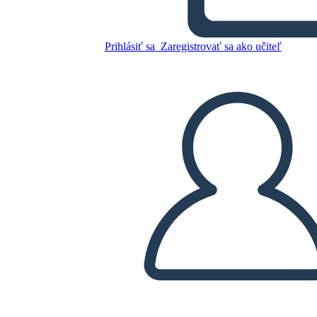
HISTORIETA
Prihlásiť sa
Zaregistrovať sa ako učiteľ
Skopírujte tento Storyboard
VYTVORIŤ STORYBOARD
PREHRAŤ PREZENTÁCIU
ČÍTAJ MI