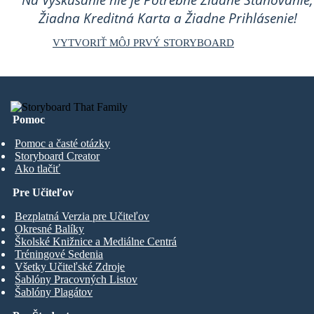
Na Vyskúšanie nie je Potrebné Žiadne Sťahovanie,
Žiadna Kreditná Karta a Žiadne Prihlásenie!
VYTVORIŤ MÔJ PRVÝ STORYBOARD
Pomoc
Pomoc a časté otázky
Storyboard Creator
Ako tlačiť
Pre Učiteľov
Bezplatná Verzia pre Učiteľov
Okresné Balíky
Školské Knižnice a Mediálne Centrá
Tréningové Sedenia
Všetky Učiteľské Zdroje
Šablóny Pracovných Listov
Šablóny Plagátov