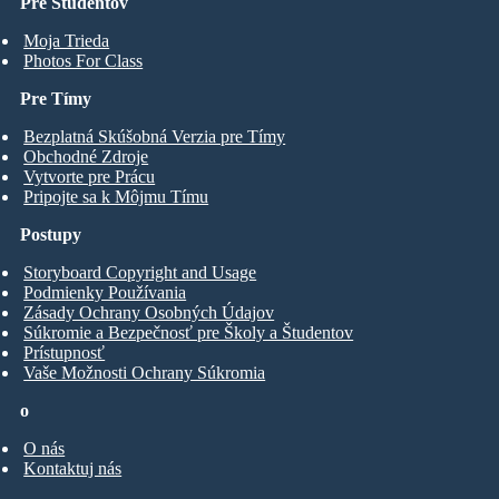
Pre Študentov
Moja Trieda
Photos For Class
Pre Tímy
Bezplatná Skúšobná Verzia pre Tímy
Obchodné Zdroje
Vytvorte pre Prácu
Pripojte sa k Môjmu Tímu
Postupy
Storyboard Copyright and Usage
Podmienky Používania
Zásady Ochrany Osobných Údajov
Súkromie a Bezpečnosť pre Školy a Študentov
Prístupnosť
Vaše Možnosti Ochrany Súkromia
o
O nás
Kontaktuj nás