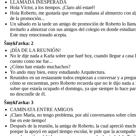
LLAMADA INESPERADA
Hola Víctor, a los tiempos. ¡Claro ahí estaré!
Hola Roberto, me gustaría que vengas mañana al almuerzo con a
de la promoción...
Un sábado en la tarde un amigo de promoción de Roberto lo llam
invitarlo a almorzar con sus amigos del colegio en donde estudiar
Este muy emocionado acepta.
Šmykľavka: 2
¡DÍA DE LA REUNIÓN!
No le dije nada a Karla sobre que haré hoy, cuando llegue a casa 
cuento como me fue...
¿Cómo han estado muchachos?
Yo ando muy bien, estoy estudiando Arquitectura.
Reunidos en un restaurante todos empiezan a conversar y a pregu
cómo se encuentran, pero Roberto recuerda que no le dijo nada a
sobre que estaría ocupado el domingo, ya que siempre lo hace pa
no desconfíe de él.
Šmykľavka: 3
CAMINATA ENTRE AMIGOS
¡Claro María, no tengo problema, por ahí conversamos sobre cóm
fue en este tiempo!
Después de la reunión, la amiga de Roberto, la cual apreció much
porque la apoyó en aquel tiempo escolar, le pide que la acompañe 