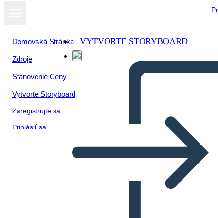
Pr
VYTVORTE STORYBOARD
Domovská Stránka
Zdroje
Zobraziť ako
Stanovenie Ceny
prezentáciu
Vytvorte Storyboard
Zaregistrujte sa
Prihlásiť sa
Untitled Storyboard