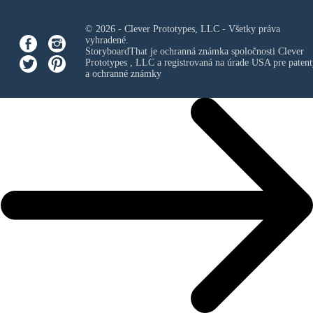
© 2026 - Clever Prototypes, LLC - Všetky práva
vyhradené.
StoryboardThat je ochranná známka spoločnosti
Clever
Prototypes , LLC
a registrovaná na úrade USA pre patent
a ochranné známky