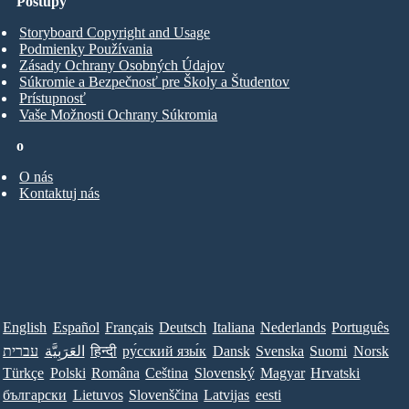
Postupy
Storyboard Copyright and Usage
Podmienky Používania
Zásady Ochrany Osobných Údajov
Súkromie a Bezpečnosť pre Školy a Študentov
Prístupnosť
Vaše Možnosti Ochrany Súkromia
o
O nás
Kontaktuj nás
English
Español
Français
Deutsch
Italiana
Nederlands
Português
עברית
العَرَبِيَّة
हिन्दी
ру́сский язы́к
Dansk
Svenska
Suomi
Norsk
Türkçe
Polski
Româna
Ceština
Slovenský
Magyar
Hrvatski
български
Lietuvos
Slovenščina
Latvijas
eesti