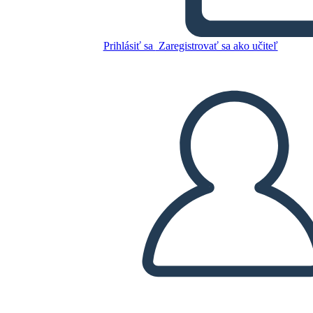
Skopírujte tento Storyboard
Prihlásiť sa
Zaregistrovať sa ako učiteľ
VYTVORIŤ STORYBOARD
PREHRAŤ PREZENTÁCIU
ČÍTAJ MI