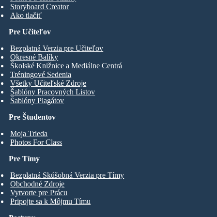
Storyboard Creator
Ako tlačiť
Pre Učiteľov
Bezplatná Verzia pre Učiteľov
Okresné Balíky
Školské Knižnice a Mediálne Centrá
Tréningové Sedenia
Všetky Učiteľské Zdroje
Šablóny Pracovných Listov
Šablóny Plagátov
Pre Študentov
Moja Trieda
Photos For Class
Pre Tímy
Bezplatná Skúšobná Verzia pre Tímy
Obchodné Zdroje
Vytvorte pre Prácu
Pripojte sa k Môjmu Tímu