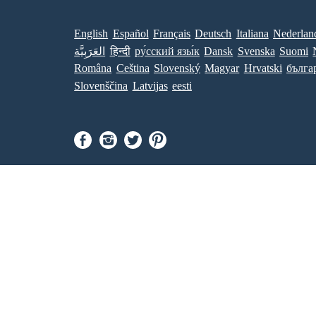
English
Español
Français
Deutsch
Italiana
Nederlan
العَرَبِيَّة
हिन्दी
ру́сский язы́к
Dansk
Svenska
Suomi
Româna
Ceština
Slovenský
Magyar
Hrvatski
бълга
Slovenščina
Latvijas
eesti