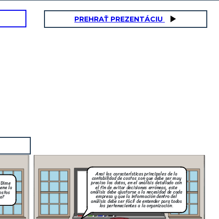
PREHRAŤ PREZENTÁCIU
Ana! las características principales de la
contabilidad de costos son que debe ser muy
preciso los datos, en el análisis detallado con
! Dime
el fin de evitar decisiones erróneas, este
ene la
análisis debe ajustarse a la necesidad de cada
ostos
empresa y que la información dentro del
a?
análisis debe ser fácil de entender para todos
los pertenecientes a la organización.