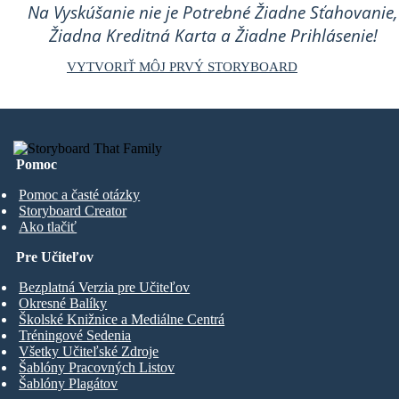
Na Vyskúšanie nie je Potrebné Žiadne Sťahovanie,
Žiadna Kreditná Karta a Žiadne Prihlásenie!
VYTVORIŤ MÔJ PRVÝ STORYBOARD
Pomoc
Pomoc a časté otázky
Storyboard Creator
Ako tlačiť
Pre Učiteľov
Bezplatná Verzia pre Učiteľov
Okresné Balíky
Školské Knižnice a Mediálne Centrá
Tréningové Sedenia
Všetky Učiteľské Zdroje
Šablóny Pracovných Listov
Šablóny Plagátov