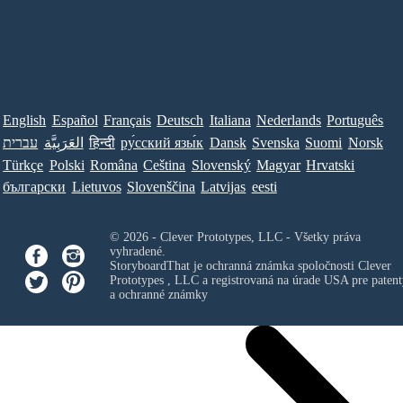
English
Español
Français
Deutsch
Italiana
Nederlands
Português
עברית
العَرَبِيَّة
हिन्दी
ру́сский язы́к
Dansk
Svenska
Suomi
Norsk
Türkçe
Polski
Româna
Ceština
Slovenský
Magyar
Hrvatski
български
Lietuvos
Slovenščina
Latvijas
eesti
© 2026 - Clever Prototypes, LLC - Všetky práva
vyhradené.
StoryboardThat je ochranná známka spoločnosti
Clever
Prototypes , LLC
a registrovaná na úrade USA pre patent
a ochranné známky