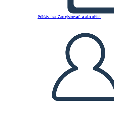
Skopírujte tento Storyboard
Prihlásiť sa
Zaregistrovať sa ako učiteľ
VYTVORIŤ STORYBOARD
PREHRAŤ PREZENTÁCIU
ČÍTAJ MI