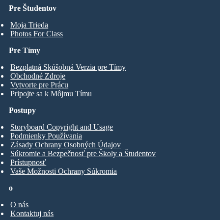
Pre Študentov
Moja Trieda
Photos For Class
Pre Tímy
Bezplatná Skúšobná Verzia pre Tímy
Obchodné Zdroje
Vytvorte pre Prácu
Pripojte sa k Môjmu Tímu
Postupy
Storyboard Copyright and Usage
Podmienky Používania
Zásady Ochrany Osobných Údajov
Súkromie a Bezpečnosť pre Školy a Študentov
Prístupnosť
Vaše Možnosti Ochrany Súkromia
o
O nás
Kontaktuj nás