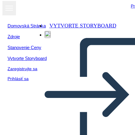
Pr
VYTVORTE STORYBOARD
Domovská Stránka
Zdroje
Zobraziť ako
Stanovenie Ceny
prezentáciu
Vytvorte Storyboard
Zaregistrujte sa
Prihlásiť sa
DIMENSIONS OF FAITH