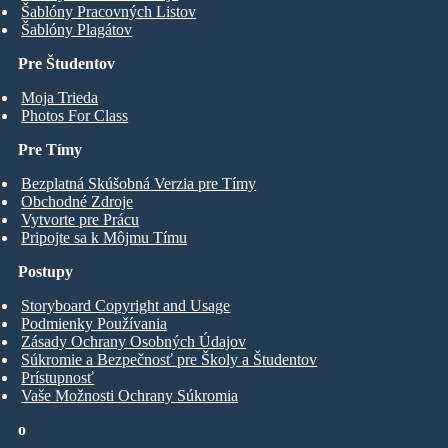
Šablóny Pracovných Listov
Šablóny Plagátov
Pre Študentov
Moja Trieda
Photos For Class
Pre Tímy
Bezplatná Skúšobná Verzia pre Tímy
Obchodné Zdroje
Vytvorte pre Prácu
Pripojte sa k Môjmu Tímu
Postupy
Storyboard Copyright and Usage
Podmienky Používania
Zásady Ochrany Osobných Údajov
Súkromie a Bezpečnosť pre Školy a Študentov
Prístupnosť
Vaše Možnosti Ochrany Súkromia
o