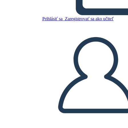
Skopírujte tento Storyboard
Prihlásiť sa
Zaregistrovať sa ako učiteľ
VYTVORIŤ STORYBOARD
PREHRAŤ PREZENTÁCIU
ČÍTAJ MI