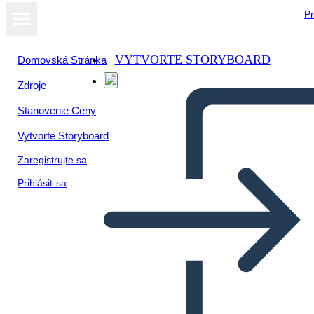
Pr
VYTVORTE STORYBOARD
Domovská Stránka
Zdroje
Zobraziť ako
Stanovenie Ceny
prezentáciu
Vytvorte Storyboard
Zaregistrujte sa
Prihlásiť sa
مخطط فين - 4