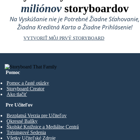
miliónov
storyboardov
Na Vyskúšanie nie je Potrebné Žiadne Sťahovanie,
Žiadna Kreditná Karta a Žiadne Prihlásenie!
VYTVORIŤ MÔJ PRVÝ STORYBOARD
Pomoc
Pomoc a časté otázky
Storyboard Creator
Ako tlačiť
Pre Učiteľov
Bezplatná Verzia pre Učiteľov
Okresné Balíky
Školské Knižnice a Mediálne Centrá
Tréningové Sedenia
Všetky Učiteľské Zdroje