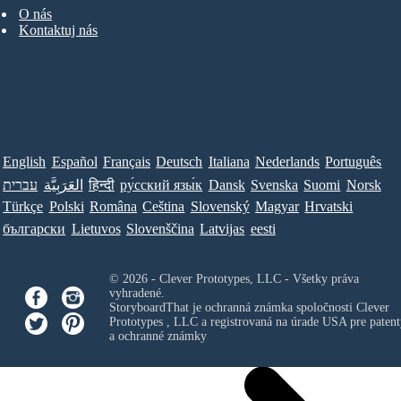
O nás
Kontaktuj nás
English
Español
Français
Deutsch
Italiana
Nederlands
Português
עברית
العَرَبِيَّة
हिन्दी
ру́сский язы́к
Dansk
Svenska
Suomi
Norsk
Türkçe
Polski
Româna
Ceština
Slovenský
Magyar
Hrvatski
български
Lietuvos
Slovenščina
Latvijas
eesti
© 2026 - Clever Prototypes, LLC - Všetky práva
vyhradené.
StoryboardThat je ochranná známka spoločnosti
Clever
Prototypes , LLC
a registrovaná na úrade USA pre patent
a ochranné známky