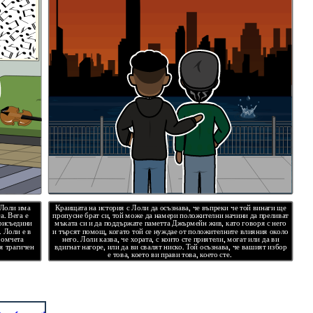
 Лоли има
Краищата на история с Лоли да осъзнава, че въпреки че той винаги ще
а. Вега е
пропусне брат си, той може да намери положителни начини да преливат
присъедини
мъката си и да поддържате паметта Джърмейн жив, като говоря с него
. Лоли е в
и търсят помощ, когато той се нуждае от положителните влияния около
момчета
него. Лоли казва, че хората, с които сте приятели, могат или да ви
ия трагичен
вдигнат нагоре, или да ви свалят ниско. Той осъзнава, че вашият избор
е това, което ви прави това, което сте.