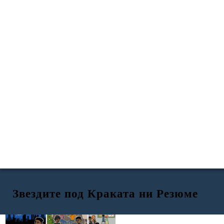
Звездите под Краката ни Резюме
Звездите под краката ни
ЕКСПОЗИЦИЯ / КОНФЛИКТ
RISING ДЕЙСТВИЕ
Лоли и Роуз
10 FT висока кула КОНКУРС ДНЕС!