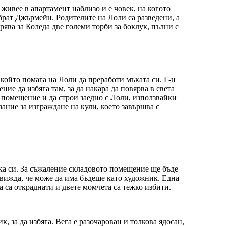
ивее в апартамент наблизо и е човек, на когото
брат Джърмейн. Родителите на Лоли са разведени, а
рява за Коледа две големи торби за боклук, пълни с
който помага на Лоли да преработи мъката си. Г-н
ие да избяга там, за да накара да повярва в света
о помещение и да строи заедно с Лоли, използвайки
ание за изграждане на кули, което завършва с
йка си. За съжаление складовото помещение ще бъде
 вижда, че може да има бъдеще като художник. Една
а са откраднати и двете момчета са тежко избити.
, за да избяга. Вега е разочарован и толкова ядосан,