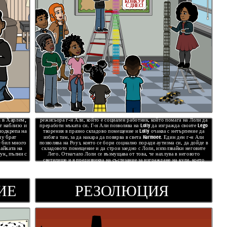
КОНКУР
С ДНЕС!
Лоли присъства на програма след училище. Там той разговаря с
а в Харлем,
режисьора г-н Али, който е социален работник, който помага на Лоли да
т наблизо и
преработи мъката си. Г-н Али позволява на Lolly да изгражда своите Lego
подкрепа на
творения в празно складово помещение и Lolly очаква с нетърпение да
му брат
избяга там, за да накара да повярва в света Harmoee. Един ден г-н Али
е бил много
позволява на Роуз, която се бори социално поради аутизма си, да дойде в
майката на
складовото помещение и да строи заедно с Лоли, използвайки неговите
ук, пълни с
Лего. Отначало Лоли се възмущава от това, че нахлува в неговото
светилище и я предизвиква на състезание за изграждане на кули, което
завършва с вратовръзка.
U
ИЕ
РЕЗОЛЮЦИЯ