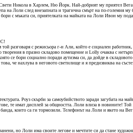
вети Никола в Харлем, Ню Йорк. Най-добрият му приятел Вега ж
епа на Лоли след внезапната и трагична смърт на по-големия му 
е бори с мъката си, приятелката на майката на Лоли Ивон му пода
еки че той винаги ще
и начини да преливат
 като говоря с него
ЕС!
елните влияния около
ли, могат или да ви
ава, че вашият избор
той разговаря с режисьора г-н Али, който е социален работник, 
сте.
 творения в празно складово помещение и Lolly очаква с нетърпен
която се бори социално поради аутизма си, да дойде в складовот
това, че нахлува в неговото светилище и я предизвиква на състез
ектурата. Роуз скърби за самоубийството заради загубата на ма
тове, те имат дисплей за общността. Лоли влиза в новините! Той
 банда, които са ги тормозили. Телефонът на Лоли и якето на Вег
анени, но Лоли има своите легове и мечтите си да стане художник