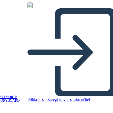
VYTVORTE
Prihlásiť sa
Zaregistrovať sa ako učiteľ
TORYBOARD