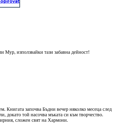
opírovať
и Мур, използвайки тази забавна дейност!
м. Книгата започва Бъдни вечер няколко месеца след
и, докато той насочва мъката си към творчество.
ширния, сложен свят на Хармони.