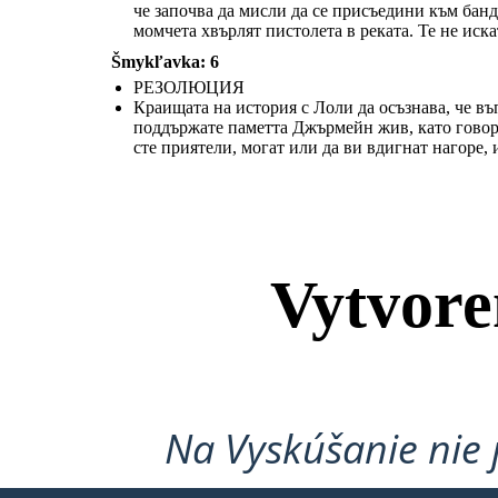
че започва да мисли да се присъедини към банд
Краищата на история с Лоли да осъзнава, че въпреки че той винаги ще
момчета хвърлят пистолета в реката. Те не иск
пропусне брат си, той може да намери положителни начини да преливат
мъката си и да поддържате паметта Джърмейн жив, като говоря с него
и търсят помощ, когато той се нуждае от положителните влияния около
Šmykľavka: 6
него. Лоли казва, че хората, с които сте приятели, могат или да ви
вдигнат нагоре, или да ви свалят ниско. Той осъзнава, че вашият избор
е това, което ви прави това, което сте.
РЕЗОЛЮЦИЯ
Краищата на история с Лоли да осъзнава, че в
поддържате паметта Джърмейн жив, като говоря 
сте приятели, могат или да ви вдигнат нагоре, и
Vytvore
Na Vyskúšanie nie 