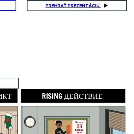
PREHRAŤ PREZENTÁCIU
ИКТ
RISING ДЕЙСТВИЕ
Лоли и
Роуз
10 FT
висока
кула