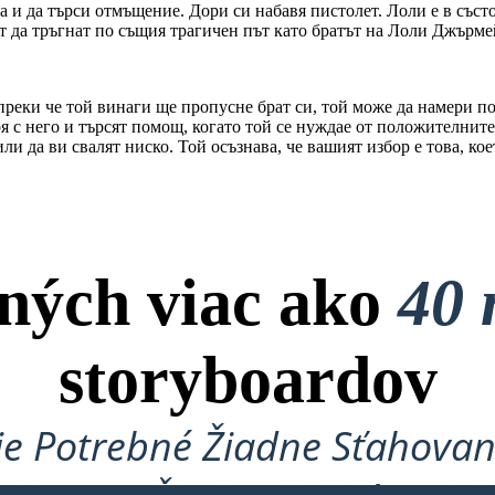
а и да търси отмъщение. Дори си набавя пистолет. Лоли е в съст
ат да тръгнат по същия трагичен път като братът на Лоли Джърме
ъпреки че той винаги ще пропусне брат си, той може да намери п
с него и търсят помощ, когато той се нуждае от положителните в
ли да ви свалят ниско. Той осъзнава, че вашият избор е това, коет
ných viac ako
40 
storyboardov
je Potrebné Žiadne Sťahovan