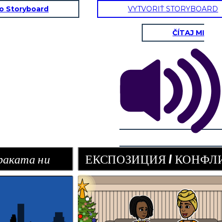
to Storyboard
VYTVORIŤ STORYBOARD
ČÍTAJ MI
НФЛИКТ
RISING ДЕЙСТВИЕ
Лоли и
Роуз
10 FT
висока
кула
КОНКУР
раката ни
ЕКСПОЗИЦИЯ / КОНФЛ
С ДНЕС!