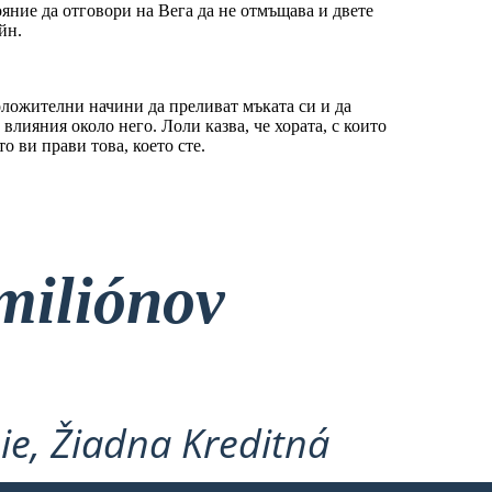
ояние да отговори на Вега да не отмъщава и двете
йн.
оложителни начини да преливат мъката си и да
лияния около него. Лоли казва, че хората, с които
о ви прави това, което сте.
miliónov
ie, Žiadna Kreditná