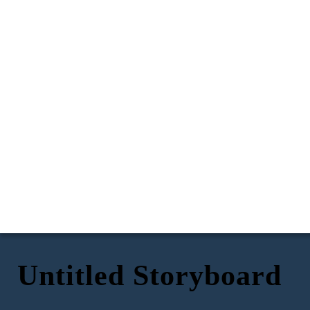
Untitled Storyboard
Romeo, Benvolio, At
Romeo, tinupad mo
Mercutio ay dadalo sa
capulet feast kung saan
ang iyong pangako.
makikita si juliet.
Salamat sa iyong
pagsabi narse, Hindi
Romeo! Mayroong isang
ko hahayaang maagaw
lalaki na ang pangalan ay
sa akin ang minamahal
TARA NA'T TAYO AY
paris at balak niyang
kong si Juliet!
pakasalan si Juliet.
MAGKASIHAYAN!