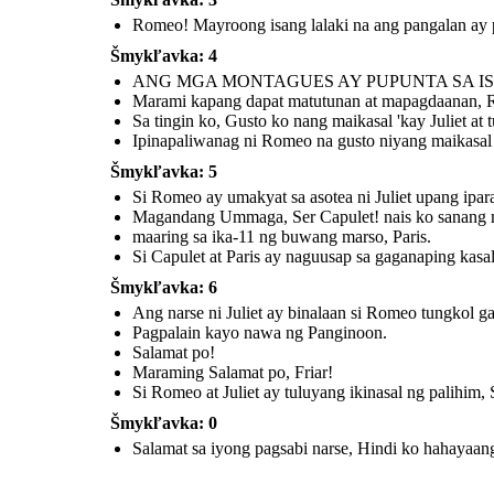
Romeo! Mayroong isang lalaki na ang pangalan ay par
Pagpalain kayo nawa ng
Panginoon.
Šmykľavka: 4
ANG MGA MONTAGUES AY PUPUNTA SA I
Marami kapang dapat matutunan at mapagdaanan,
Salamat po!
Sa tingin ko, Gusto ko nang maikasal 'kay Juliet at 
Maraming Salamat
po, Friar!
Ipinapaliwanag ni Romeo na gusto niyang maikasal '
Šmykľavka: 5
Si Romeo ay umakyat sa asotea ni Juliet upang ip
Si Romeo at Juliet ay tuluyang
ikinasal ng palihim, Sa
pamamagitan ni Friar
Magandang Ummaga, Ser Capulet! nais ko sanang ma
Lawrence. (At Masaya silang
namuhay o siguro....)
maaring sa ika-11 ng buwang marso, Paris.
Si Capulet at Paris ay naguusap sa gaganaping kasal
Šmykľavka: 6
Ang narse ni Juliet ay binalaan si Romeo tungkol gag
Pagpalain kayo nawa ng Panginoon.
Salamat po!
Maraming Salamat po, Friar!
Si Romeo at Juliet ay tuluyang ikinasal ng palihim
Šmykľavka: 0
Salamat sa iyong pagsabi narse, Hindi ko hahayaan