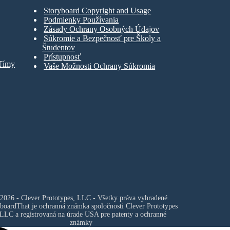
Storyboard Copyright and Usage
Podmienky Používania
Zásady Ochrany Osobných Údajov
Súkromie a Bezpečnosť pre Školy a
Študentov
Prístupnosť
 Tímy
Vaše Možnosti Ochrany Súkromia
2026 - Clever Prototypes, LLC - Všetky práva vyhradené.
boardThat je ochranná známka spoločnosti
Clever Prototypes
 LLC
a registrovaná na úrade USA pre patenty a ochranné
známky