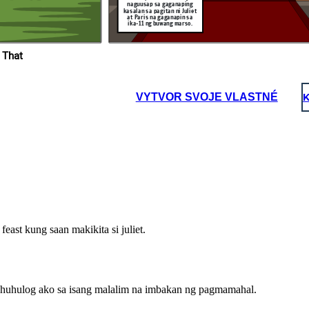
naguusap sa gaganaping
Panginoon.
ing sa ika-
kasalan sa pagitan ni Juliet
 ng buwang
so, Paris.
at Paris na gaganapin sa
di
gaw
ika-11 ng buwang marso.
hal
Salamat po!
Maraming Salamat
 That
po, Friar!
VYTVOR SVOJE VLASTNÉ
K
Si Romeo at Juliet ay tuluyang
ikinasal ng palihim, Sa
pamamagitan ni Friar
Lawrence. (At Masaya silang
namuhay o siguro....)
Salamat po!
east kung saan makikita si juliet.
nahuhulog ako sa isang malalim na imbakan ng pagmamahal.