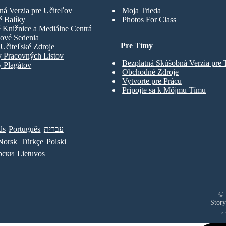
ná Verzia pre Učiteľov
Moja Trieda
é Balíky
Photos For Class
 Knižnice a Mediálne Centrá
gové Sedenia
Pre Tímy
Učiteľské Zdroje
y Pracovných Listov
Bezplatná Skúšobná Verzia pre
 Plagátov
Obchodné Zdroje
Vytvorte pre Prácu
Pripojte sa k Môjmu Tímu
ds
Português
עברית
Norsk
Türkçe
Polski
рски
Lietuvos
© 
Story
,