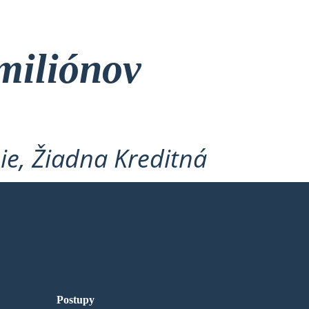
miliónov
ie, Žiadna Kreditná
Postupy