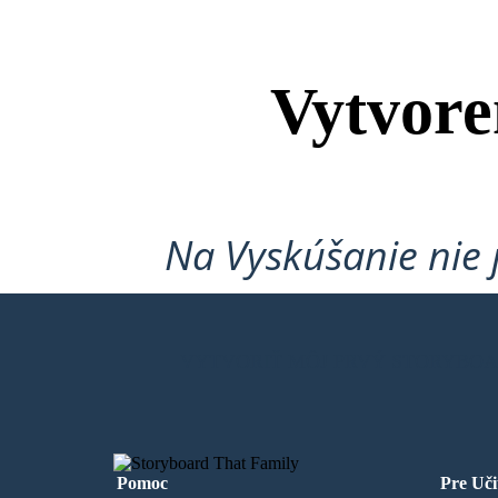
Vytvore
Na Vyskúšanie nie 
VYTVORIŤ MÔJ PRVÝ STORYBO
Pomoc
Pre Uči