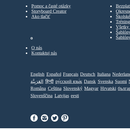
Pomoc a časté otázky
Bezplat
Storyboard Creator
Okresn
Ako tlačiť
Školské
Trénin
Všetky 
Šablón
Šablóny
o
O nás
Kontaktuj nás
English
Español
Français
Deutsch
Italiana
Nederlan
العَرَبِيَّة
हिन्दी
ру́сский язы́к
Dansk
Svenska
Suomi
Româna
Ceština
Slovenský
Magyar
Hrvatski
бълга
Slovenščina
Latvijas
eesti