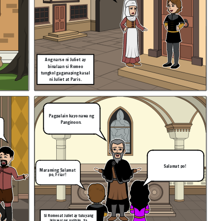
Ang narse ni Juliet ay
binalaan si Romeo
tungkol gaganaping kasal
ni Juliet at Paris.
Pagpalain kayo nawa ng
Panginoon.
Salamat po!
Maraming Salamat
po, Friar!
Si Romeo at Juliet ay tuluyang
ikinasal ng palihim, Sa