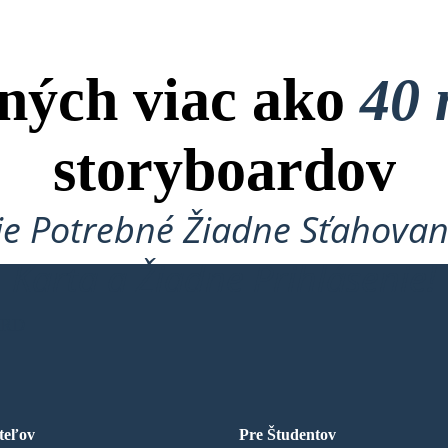
ných viac ako
40 
storyboardov
je Potrebné Žiadne Sťahovan
Karta a Žiadne Prihlásenie!
ARD
teľov
Pre Študentov