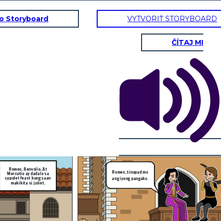
to Storyboard
VYTVORIŤ STORYBOARD
ČÍTAJ MI
Salamat sa iyong
pagsabi narse, Hindi
Romeo! Mayroong isang
ko hahayaang maagaw
lalaki na ang pangalan ay
sa akin ang minamahal
paris at balak niyang
kong si Juliet!
pakasalan si Juliet.
Ang narse ni Juliet ay
binalaan si Romeo
tungkol gaganaping kasal
Romeo, Benvolio, At
Romeo, tinupad mo
ni Juliet at Paris.
Mercutio ay dadalo sa
capulet feast kung saan
ang iyong pangako.
makikita si juliet.
Pagpalain kayo nawa ng
Panginoon.
ing sa ika-
 ng buwang
so, Paris.
di
gaw
hal