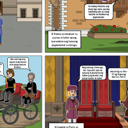
Sa tuwing iniisip ko ang
Salamat po!
iyong mga mata, parang
Maraming Salamat
nahuhulog ako sa isang
po, Friar!
malalim na imbakan ng
pagmamahal.
Si Romeo at Juliet ay tuluyang
ikinasal ng palihim, Sa
pamamagitan ni Friar
Si Romeo ay umakyat sa
Lawrence. (At Masaya silang
namuhay o siguro....)
asotea ni Juliet upang
iparamdam ang kanyang
pagmamahal sa dalaga.
Marami kapang
dapat matutunan
Salamat sa iyong
at mapagdaanan,
ko
pagsabi narse, Hindi
y
Romeo.
Magandang Ummaga,
Romeo! Mayroong isang
ko hahayaang maagaw
lalaki na ang pangalan ay
sa akin ang minamahal
Ser Capulet! nais ko
maaring sa ika-
paris at balak niyang
o,
kong si Juliet!
sanang mabatid kung
pakasalan si Juliet.
11 ng buwang
kailan gaganapin ang
marso, Paris.
Salamat po!
kasal namin ni Juliet.
Ang narse ni Juliet ay
binalaan si Romeo
tungkol gaganaping kasal
ni Juliet at Paris.
Si Capulet at Paris ay
Pagpalain kayo nawa ng