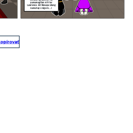
pamamagitan ni Friar
Lawrence. (At Masaya silang
namuhay o siguro....)
opírovať