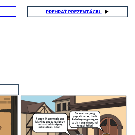
PREHRAŤ PREZENTÁCIU
Salamat sa iyong
pagsabi narse, Hindi
Romeo! Mayroong isang
ko hahayaang maagaw
lalaki na ang pangalan ay
sa akin ang minamahal
paris at balak niyang
kong si Juliet!
pakasalan si Juliet.