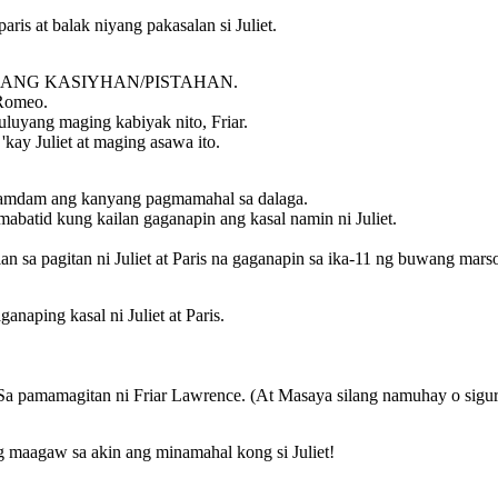
is at balak niyang pakasalan si Juliet.
SANG KASIYHAN/PISTAHAN.
 Romeo.
tuluyang maging kabiyak nito, Friar.
kay Juliet at maging asawa ito.
aramdam ang kanyang pagmamahal sa dalaga.
batid kung kailan gaganapin ang kasal namin ni Juliet.
an sa pagitan ni Juliet at Paris na gaganapin sa ika-11 ng buwang mars
anaping kasal ni Juliet at Paris.
, Sa pamamagitan ni Friar Lawrence. (At Masaya silang namuhay o siguro
g maagaw sa akin ang minamahal kong si Juliet!