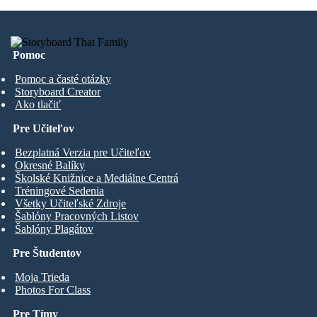
Pomoc
Pomoc a časté otázky
Storyboard Creator
Ako tlačiť
Pre Učiteľov
Bezplatná Verzia pre Učiteľov
Okresné Balíky
Školské Knižnice a Mediálne Centrá
Tréningové Sedenia
Všetky Učiteľské Zdroje
Šablóny Pracovných Listov
Šablóny Plagátov
Pre Študentov
Moja Trieda
Photos For Class
Pre Tímy