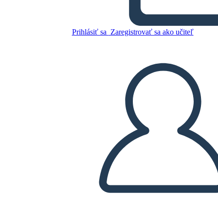
Skopírujte tento Storyboard
Prihlásiť sa
Zaregistrovať sa ako učiteľ
VYTVORIŤ STORYBOARD
PREHRAŤ PREZENTÁCIU
ČÍTAJ MI