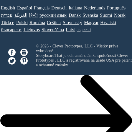
English
Español
Français
Deutsch
Italiana
Nederlands
Português
עברית
العَرَبِيَّة
हिन्दी
ру́сский язы́к
Dansk
Svenska
Suomi
Norsk
Türkçe
Polski
Româna
Ceština
Slovenský
Magyar
Hrvatski
български
Lietuvos
Slovenščina
Latvijas
eesti
© 2026 - Clever Prototypes, LLC - Všetky práva
vyhradené.
StoryboardThat je ochranná známka spoločnosti
Clever
Prototypes , LLC
a registrovaná na úrade USA pre patent
a ochranné známky