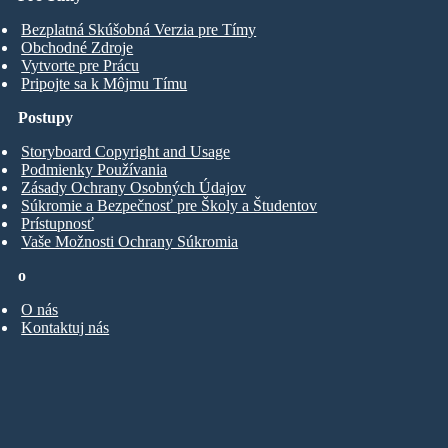
Bezplatná Skúšobná Verzia pre Tímy
Obchodné Zdroje
Vytvorte pre Prácu
Pripojte sa k Môjmu Tímu
Postupy
Storyboard Copyright and Usage
Podmienky Používania
Zásady Ochrany Osobných Údajov
Súkromie a Bezpečnosť pre Školy a Študentov
Prístupnosť
Vaše Možnosti Ochrany Súkromia
o
O nás
Kontaktuj nás