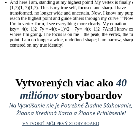
And here I am, standing at my highest point! My vertex is finally c
(1,7)(1, 7)(1,7). This is my true self, focused and sharp. I have
transformed, no longer wide and uncertain. Now, I know my purp
reach the highest point and guide others through my curve.""Now
I’m in vertex form, I see everything more clearly. My equation
is:y=−4(x−1)2+7y = -4(x - 1)^2 + 7y=−4(x−1)2+7And I know ex
where I’m going. The focus is on me—the peak, the vertex, the t
point. I am no longer a wide, undefined shape; I am narrow, sharp
centered on my true identity!
Vytvorených viac ako
40
miliónov
storyboardov
Na Vyskúšanie nie je Potrebné Žiadne Sťahovanie,
Žiadna Kreditná Karta a Žiadne Prihlásenie!
VYTVORIŤ MÔJ PRVÝ STORYBOARD