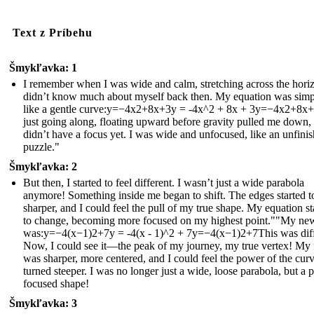
Text z Príbehu
Šmykľavka: 1
I remember when I was wide and calm, stretching across the horiz
didn’t know much about myself back then. My equation was simp
like a gentle curve:y=−4x2+8x+3y = -4x^2 + 8x + 3y=−4x2+8x+
just going along, floating upward before gravity pulled me down, 
didn’t have a focus yet. I was wide and unfocused, like an unfini
puzzle."
Šmykľavka: 2
But then, I started to feel different. I wasn’t just a wide parabola
anymore! Something inside me began to shift. The edges started t
sharper, and I could feel the pull of my true shape. My equation st
to change, becoming more focused on my highest point.""My ne
was:y=−4(x−1)2+7y = -4(x - 1)^2 + 7y=−4(x−1)2+7This was diff
Now, I could see it—the peak of my journey, my true vertex! My
was sharper, more centered, and I could feel the power of the curve
turned steeper. I was no longer just a wide, loose parabola, but a p
focused shape!
Šmykľavka: 3