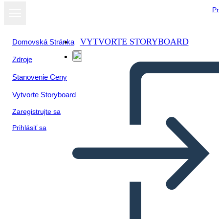
Pr
VYTVORTE STORYBOARD
Domovská Stránka
Zdroje
Zobraziť ako
Stanovenie Ceny
prezentáciu
Vytvorte Storyboard
Zaregistrujte sa
Prihlásiť sa
MATH