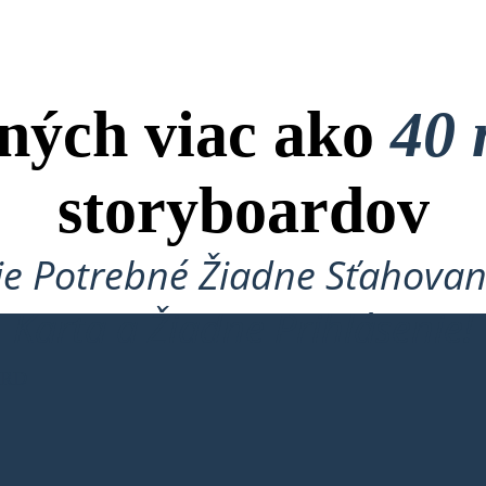
ných viac ako
40 
storyboardov
je Potrebné Žiadne Sťahovan
Karta a Žiadne Prihlásenie!
ARD