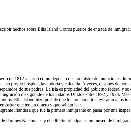
scribir hechos sobre Ellis Island u otros puertos de entrada de inmigra
uerra de 1812 y sirvió como depósito de suministro de municiones durant
a su propio hospital, lavandería y cafetería. A veces, después de horas
 separados de sus padres. La isla es propiedad del gobierno federal y s
de inmigración más grande de los Estados Unidos entre 1892 y 1924. Más 
Unidos. Ellis Island hizo posible que los funcionarios revisaran a los 
mostrar que tenían dinero y que sabían leer.
nte irlandesa que fue la primera inmigrante en pasar por una inspecció
io de Parques Nacionales y el edificio principal es un museo de inmigraci