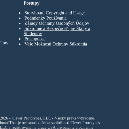
Postupy
Storyboard Copyright and Usage
Podmienky Používania
Zásady Ochrany Osobných Údajov
Súkromie a Bezpečnosť pre Školy a
Študentov
Prístupnosť
 Tímy
Vaše Možnosti Ochrany Súkromia
2026 - Clever Prototypes, LLC - Všetky práva vyhradené.
boardThat je ochranná známka spoločnosti
Clever Prototypes
 LLC
a registrovaná na úrade USA pre patenty a ochranné