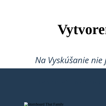
Vytvore
Na Vyskúšanie nie 
VYTVORIŤ MÔJ PRVÝ STORYBO