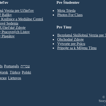
teľov
Pre Študentov
ná Verzia pre Učiteľov
Moja Trieda
é Balíky
Photos For Class
 Knižnice a Mediálne Centrá
gové Sedenia
Pre Tímy
Učiteľské Zdroje
y Pracovných Listov
Bezplatná Skúšobná Verzia pre
 Plagátov
Obchodné Zdroje
Vytvorte pre Prácu
Pripojte sa k Môjmu Tímu
ds
Português
עברית
Norsk
Türkçe
Polski
рски
Lietuvos
© 
Story
,