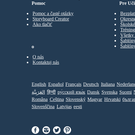
Pomoc
Pre Uči
Pomoc a časté otázky
Bezplat
Storyboard Creator
Okresn
Ako tlačiť
Školské
Trénin
Všetky 
Šablón
Šablóny
o
O nás
Kontaktuj nás
English
Español
Français
Deutsch
Italiana
Nederlan
العَرَبِيَّة
हिन्दी
ру́сский язы́к
Dansk
Svenska
Suomi
Româna
Ceština
Slovenský
Magyar
Hrvatski
бълга
Slovenščina
Latvijas
eesti