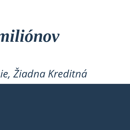
miliónov
ie, Žiadna Kreditná