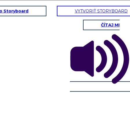
to Storyboard
VYTVORIŤ STORYBOARD
ČÍTAJ MI
lectoral en los Estados
?