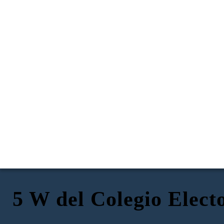
5 W del Colegio Elect
¿Qué hace el colegio electoral?
¡El candidato Smith gana el
estado!
¿Cuándo comenzó el colegio electoral en los Estados