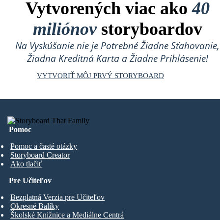
Vytvorených viac ako
40
miliónov
storyboardov
Na Vyskúšanie nie je Potrebné Žiadne Sťahovanie,
Žiadna Kreditná Karta a Žiadne Prihlásenie!
VYTVORIŤ MÔJ PRVÝ STORYBOARD
Pomoc
Pomoc a časté otázky
Storyboard Creator
Ako tlačiť
Pre Učiteľov
Bezplatná Verzia pre Učiteľov
Okresné Balíky
Školské Knižnice a Mediálne Centrá