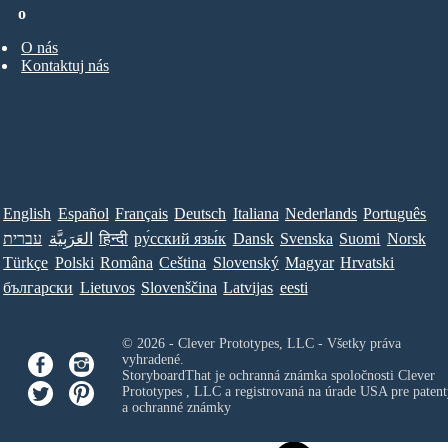
o
O nás
Kontaktuj nás
English
Español
Français
Deutsch
Italiana
Nederlands
Português
עברית
العَرَبِيَّة
हिन्दी
ру́сский язы́к
Dansk
Svenska
Suomi
Norsk
Türkçe
Polski
Româna
Ceština
Slovenský
Magyar
Hrvatski
български
Lietuvos
Slovenščina
Latvijas
eesti
© 2026 - Clever Prototypes, LLC - Všetky práva
vyhradené.
StoryboardThat je ochranná známka spoločnosti
Clever
Prototypes , LLC
a registrovaná na úrade USA pre patent
a ochranné známky