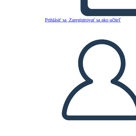
Producto
Prihlásiť sa
Zaregistrovať sa ako učiteľ
Skopírujte tento Storyboard
VYTVORIŤ STORYBOARD
PREHRAŤ PREZENTÁCIU
ČÍTAJ MI