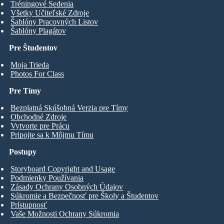
Tréningové Sedenia
Všetky Učiteľské Zdroje
Šablóny Pracovných Listov
Šablóny Plagátov
Pre Študentov
Moja Trieda
Photos For Class
Pre Tímy
Bezplatná Skúšobná Verzia pre Tímy
Obchodné Zdroje
Vytvorte pre Prácu
Pripojte sa k Môjmu Tímu
Postupy
Storyboard Copyright and Usage
Podmienky Používania
Zásady Ochrany Osobných Údajov
Súkromie a Bezpečnosť pre Školy a Študentov
Prístupnosť
Vaše Možnosti Ochrany Súkromia