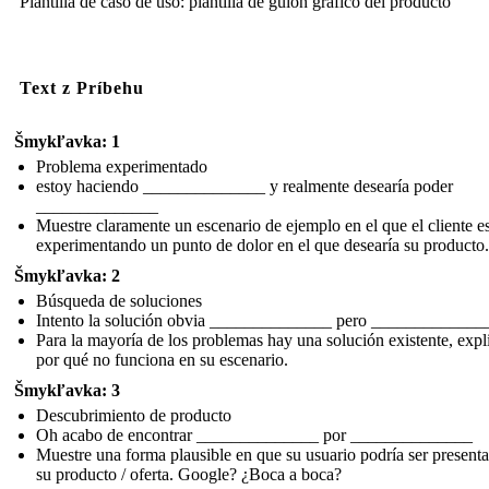
Plantilla de caso de uso: plantilla de guión gráfico del producto
Text z Príbehu
Šmykľavka: 1
Problema experimentado
estoy haciendo ______________ y realmente desearía poder
______________
Muestre claramente un escenario de ejemplo en el que el cliente e
experimentando un punto de dolor en el que desearía su producto.
Šmykľavka: 2
Búsqueda de soluciones
Intento la solución obvia ______________ pero _____________
Para la mayoría de los problemas hay una solución existente, expl
por qué no funciona en su escenario.
Šmykľavka: 3
Descubrimiento de producto
Oh acabo de encontrar ______________ por ______________
Muestre una forma plausible en que su usuario podría ser present
su producto / oferta. Google? ¿Boca a boca?