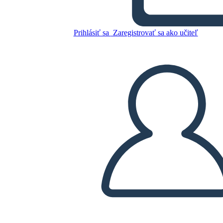
Prihlásiť sa
Zaregistrovať sa ako učiteľ
Skopírujte tento Storyboard
VYTVORIŤ STORYBOARD
PREHRAŤ PREZENTÁCIU
ČÍTAJ MI