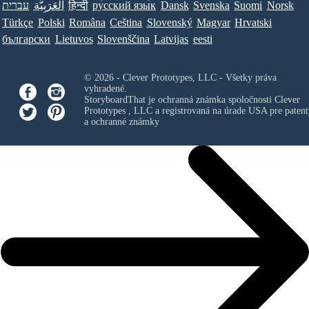
עברית
العَرَبِيَّة
हिन्दी
ру́сский язы́к
Dansk
Svenska
Suomi
Norsk
Türkçe
Polski
Româna
Ceština
Slovenský
Magyar
Hrvatski
български
Lietuvos
Slovenščina
Latvijas
eesti
© 2026 - Clever Prototypes, LLC - Všetky práva
vyhradené.
StoryboardThat je ochranná známka spoločnosti
Clever
Prototypes , LLC
a registrovaná na úrade USA pre patent
a ochranné známky