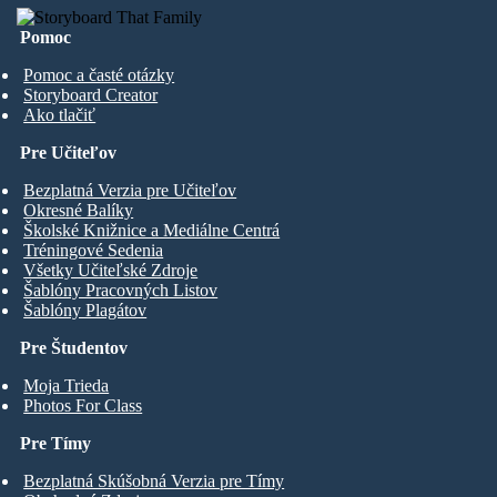
Pomoc
Pomoc a časté otázky
Storyboard Creator
Ako tlačiť
Pre Učiteľov
Bezplatná Verzia pre Učiteľov
Okresné Balíky
Školské Knižnice a Mediálne Centrá
Tréningové Sedenia
Všetky Učiteľské Zdroje
Šablóny Pracovných Listov
Šablóny Plagátov
Pre Študentov
Moja Trieda
Photos For Class
Pre Tímy
Bezplatná Skúšobná Verzia pre Tímy