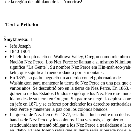
de la región del altiplano de las Américas!
Text z Príbehu
Šmykľavka: 1
Jefe Joseph
1840-1904
El Jefe Joseph nació en Wallowa Valley, Oregon como miembro d
Nación Nez Perce. Los Nez Perce se llaman a sí mismos Niimíipu
significa "La Gente". Su nombre Nez Perce era Hin-mah-too-yah-
kekt, que significa Trueno rodando por la montaña.
En 1855, su padre negoció un acuerdo con el gobernador de
Washington para mantener la tierra de Nez Perce en una paz que 
varios años. Se descubrió oro en la tierra de Nez Perce. En 1863, 
gobierno de los Estados Unidos exigió que los Nez Perce se mud
Idaho desde su tierra en Oregon. Su padre se negó. Joseph se conv
en jefe en 1871 y se esforzó por defender los derechos territoriales
Nez Perce y mantener la paz con los colonos blancos.
La guerra de Nez Perce En 1877, estalló la lucha entre una de las
bandas de Nez Perce y los colonos. Una vez más, el gobierno
estadounidense intentó obligar a los Nez Perce a trasladarse a la r
en Idaho. El jefe Joseph sabía que su gente sería superada por el e