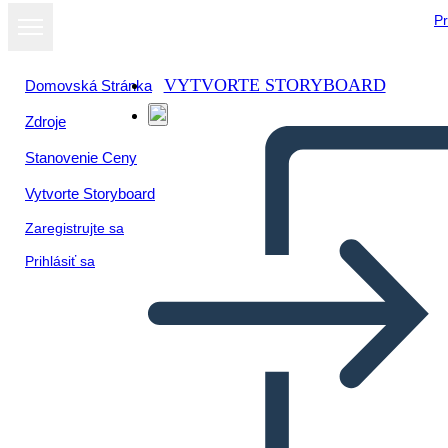
Pr
VYTVORTE STORYBOARD
Domovská Stránka
Zdroje
Stanovenie Ceny
Vytvorte Storyboard
Zaregistrujte sa
Prihlásiť sa
Biografía del Jefe Joseph