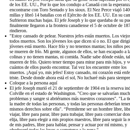
de los EE. UU., Por lo que los condujo a Canadá con la esperanz
encontrarse con Toro Sentado y los sioux. El Nez Perce viajó 14
millas y libró 14 batallas con el Ejército de los EE. UU. En su ca
Sufrieron muchas bajas. El jefe Joseph y lo que quedaba de su pu
finalmente llegaron a la frontera canadiense el 5 de octubre de 18
rindieron.
"Estoy cansado de pelear. Nuestros jefes están muertos. Los viejo
todos muertos. Son los jóvenes los que dicen sí o no. El que dirigi
jóvenes está muerto. Hace frío y no tenemos mantas; los niños p
se mueren de frío. Mi gente, algunos de ellos, se han escapado a l
colinas y no tienen mantas, ni comida. Nadie sabe dónde están, ta
mueren de frío. Quiero tener tiempo para mirar para mis hijos, y v
cuántos de ellos puedo encontrar. Tal vez los encuentre entre los
muertos. ¡Aquí yo, mis jefes! Estoy cansado, mi corazón está enf
triste. Desde donde ahora está el sol, No lucharé más para siempre
Coloque a la persona aquí
El jefe Joseph murió el 21 de septiembre de 1904 en la reserva in
Colville en el estado de Washington. "Creo que se salvarían muc
problemas y sangre si abriéramos más nuestros corazones". "La tie
la madre de todas las personas, y todas las personas deberían tener
mismos derechos sobre ella". “Permíteme ser un hombre libre, lib
viajar, libre para parar, libre para trabajar, libre para comerciar do
elija, libre para elegir a mis propios maestros, libre para seguir la r
de mis padres, libre para hablar, pensar y actuar por mí mismo, y
obedeceré todas las leyes o someterse a la pena ".