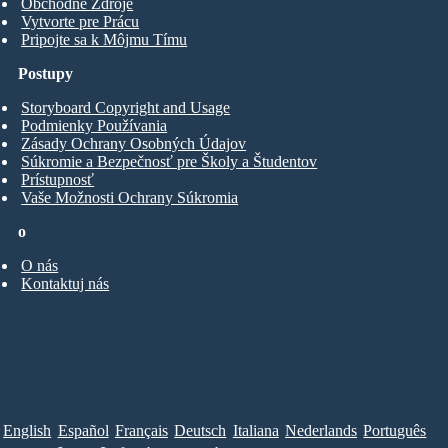
Obchodné Zdroje
Vytvorte pre Prácu
Pripojte sa k Môjmu Tímu
Postupy
Storyboard Copyright and Usage
Podmienky Používania
Zásady Ochrany Osobných Údajov
Súkromie a Bezpečnosť pre Školy a Študentov
Prístupnosť
Vaše Možnosti Ochrany Súkromia
o
O nás
Kontaktuj nás
English
Español
Français
Deutsch
Italiana
Nederlands
Português