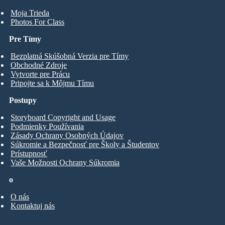
Moja Trieda
Photos For Class
Pre Tímy
Bezplatná Skúšobná Verzia pre Tímy
Obchodné Zdroje
Vytvorte pre Prácu
Pripojte sa k Môjmu Tímu
Postupy
Storyboard Copyright and Usage
Podmienky Používania
Zásady Ochrany Osobných Údajov
Súkromie a Bezpečnosť pre Školy a Študentov
Prístupnosť
Vaše Možnosti Ochrany Súkromia
o
O nás
Kontaktuj nás