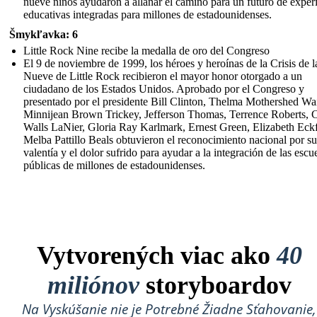
nueve niños ayudaron a allanar el camino para un futuro de exper
educativas integradas para millones de estadounidenses.
Šmykľavka: 6
Little Rock Nine recibe la medalla de oro del Congreso
El 9 de noviembre de 1999, los héroes y heroínas de la Crisis de l
Nueve de Little Rock recibieron el mayor honor otorgado a un
ciudadano de los Estados Unidos. Aprobado por el Congreso y
presentado por el presidente Bill Clinton, Thelma Mothershed Wai
Minnijean Brown Trickey, Jefferson Thomas, Terrence Roberts, C
Walls LaNier, Gloria Ray Karlmark, Ernest Green, Elizabeth Eck
Melba Pattillo Beals obtuvieron el reconocimiento nacional por su
valentía y el dolor sufrido para ayudar a la integración de las escu
públicas de millones de estadounidenses.
Vytvorených viac ako
40
miliónov
storyboardov
Na Vyskúšanie nie je Potrebné Žiadne Sťahovanie,