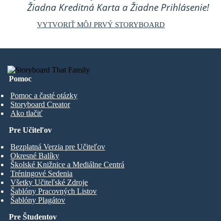
Žiadna Kreditná Karta a Žiadne Prihlásenie!
VYTVORIŤ MÔJ PRVÝ STORYBOARD
Pomoc
Pomoc a časté otázky
Storyboard Creator
Ako tlačiť
Pre Učiteľov
Bezplatná Verzia pre Učiteľov
Okresné Balíky
Školské Knižnice a Mediálne Centrá
Tréningové Sedenia
Všetky Učiteľské Zdroje
Šablóny Pracovných Listov
Šablóny Plagátov
Pre Študentov