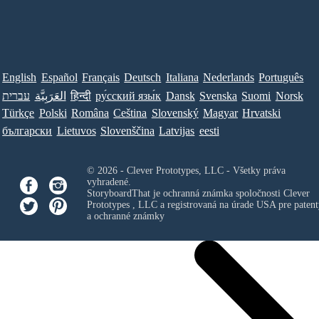
English
Español
Français
Deutsch
Italiana
Nederlands
Português
עברית
العَرَبِيَّة
हिन्दी
ру́сский язы́к
Dansk
Svenska
Suomi
Norsk
Türkçe
Polski
Româna
Ceština
Slovenský
Magyar
Hrvatski
български
Lietuvos
Slovenščina
Latvijas
eesti
© 2026 - Clever Prototypes, LLC - Všetky práva
vyhradené.
StoryboardThat je ochranná známka spoločnosti
Clever
Prototypes , LLC
a registrovaná na úrade USA pre patent
a ochranné známky