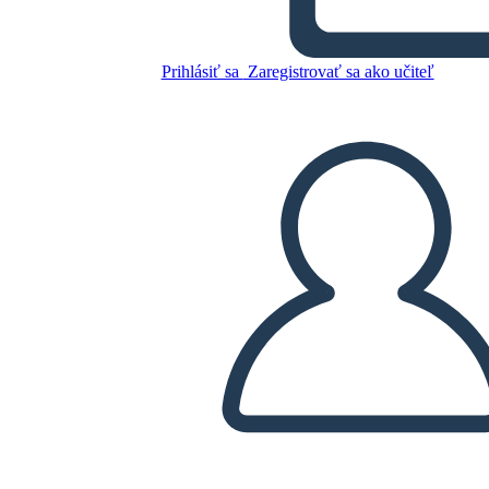
Cronología de Little Rock
Nine
Prihlásiť sa
Zaregistrovať sa ako učiteľ
Skopírujte tento Storyboard
VYTVORIŤ STORYBOARD
PREHRAŤ PREZENTÁCIU
ČÍTAJ MI