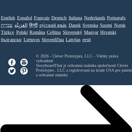
English
Español
Français
Deutsch
Italiana
Nederlands
Português
עברית
العَرَبِيَّة
हिन्दी
ру́сский язы́к
Dansk
Svenska
Suomi
Norsk
Türkçe
Polski
Româna
Ceština
Slovenský
Magyar
Hrvatski
български
Lietuvos
Slovenščina
Latvijas
eesti
© 2026 - Clever Prototypes, LLC - Všetky práva
vyhradené.
StoryboardThat je ochranná známka spoločnosti
Clever
Prototypes , LLC
a registrovaná na úrade USA pre patent
a ochranné známky