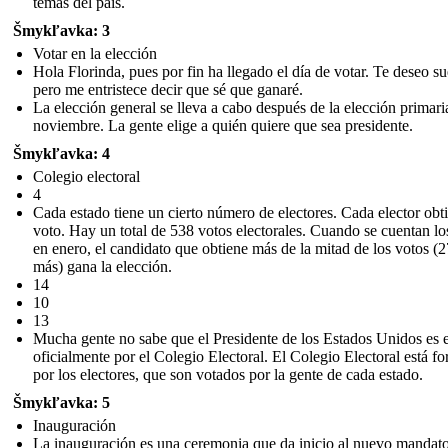
temas del país.
Šmykľavka: 3
Votar en la elección
Hola Florinda, pues por fin ha llegado el día de votar. Te deseo su
pero me entristece decir que sé que ganaré.
La elección general se lleva a cabo después de la elección primari
noviembre. La gente elige a quién quiere que sea presidente.
Šmykľavka: 4
Colegio electoral
4
Cada estado tiene un cierto número de electores. Cada elector obt
voto. Hay un total de 538 votos electorales. Cuando se cuentan lo
en enero, el candidato que obtiene más de la mitad de los votos (
más) gana la elección.
14
10
13
Mucha gente no sabe que el Presidente de los Estados Unidos es 
oficialmente por el Colegio Electoral. El Colegio Electoral está f
por los electores, que son votados por la gente de cada estado.
Šmykľavka: 5
Inauguración
La inauguración es una ceremonia que da inicio al nuevo mandat