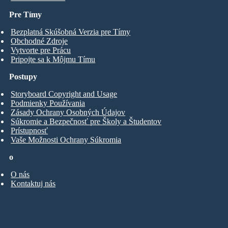
Pre Tímy
Bezplatná Skúšobná Verzia pre Tímy
Obchodné Zdroje
Vytvorte pre Prácu
Pripojte sa k Môjmu Tímu
Postupy
Storyboard Copyright and Usage
Podmienky Používania
Zásady Ochrany Osobných Údajov
Súkromie a Bezpečnosť pre Školy a Študentov
Prístupnosť
Vaše Možnosti Ochrany Súkromia
o
O nás
Kontaktuj nás