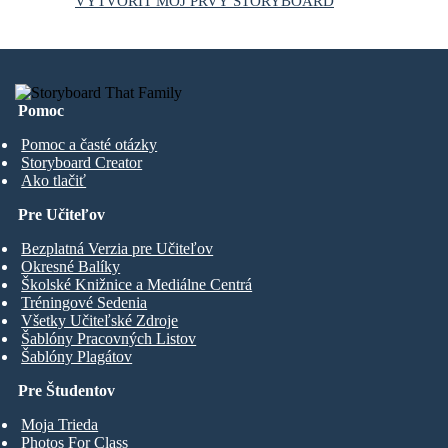
VYTVORIŤ MÔJ PRVÝ STORYBOARD
Pomoc
Pomoc a časté otázky
Storyboard Creator
Ako tlačiť
Pre Učiteľov
Bezplatná Verzia pre Učiteľov
Okresné Balíky
Školské Knižnice a Mediálne Centrá
Tréningové Sedenia
Všetky Učiteľské Zdroje
Šablóny Pracovných Listov
Šablóny Plagátov
Pre Študentov
Moja Trieda
Photos For Class