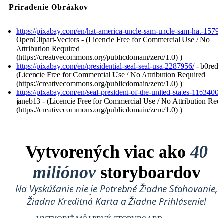
Priradenie Obrázkov
https://pixabay.com/en/hat-america-uncle-sam-uncle-sam-hat-157
OpenClipart-Vectors - (Licencie Free for Commercial Use / No
Attribution Required
(https://creativecommons.org/publicdomain/zero/1.0) )
https://pixabay.com/en/presidential-seal-seal-usa-2287956/
- b0red
(Licencie Free for Commercial Use / No Attribution Required
(https://creativecommons.org/publicdomain/zero/1.0) )
https://pixabay.com/en/seal-president-of-the-united-states-1163400
janeb13 - (Licencie Free for Commercial Use / No Attribution Re
(https://creativecommons.org/publicdomain/zero/1.0) )
Vytvorených viac ako
40
miliónov
storyboardov
Na Vyskúšanie nie je Potrebné Žiadne Sťahovanie,
Žiadna Kreditná Karta a Žiadne Prihlásenie!