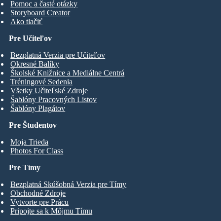
Pomoc a časté otázky
Storyboard Creator
Ako tlačiť
Pre Učiteľov
Bezplatná Verzia pre Učiteľov
Okresné Balíky
Školské Knižnice a Mediálne Centrá
Tréningové Sedenia
Všetky Učiteľské Zdroje
Šablóny Pracovných Listov
Šablóny Plagátov
Pre Študentov
Moja Trieda
Photos For Class
Pre Tímy
Bezplatná Skúšobná Verzia pre Tímy
Obchodné Zdroje
Vytvorte pre Prácu
Pripojte sa k Môjmu Tímu