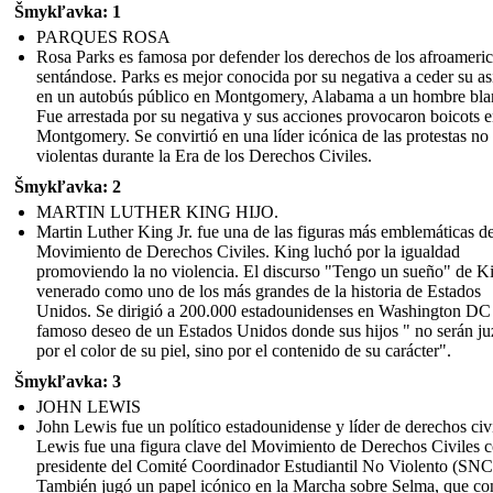
Šmykľavka: 1
PARQUES ROSA
Rosa Parks es famosa por defender los derechos de los afroameri
sentándose. Parks es mejor conocida por su negativa a ceder su as
en un autobús público en Montgomery, Alabama a un hombre bla
Fue arrestada por su negativa y sus acciones provocaron boicots 
Montgomery. Se convirtió en una líder icónica de las protestas no
violentas durante la Era de los Derechos Civiles.
Šmykľavka: 2
MARTIN LUTHER KING HIJO.
Martin Luther King Jr. fue una de las figuras más emblemáticas de
Movimiento de Derechos Civiles. King luchó por la igualdad
promoviendo la no violencia. El discurso "Tengo un sueño" de K
venerado como uno de los más grandes de la historia de Estados
Unidos. Se dirigió a 200.000 estadounidenses en Washington DC
famoso deseo de un Estados Unidos donde sus hijos " no serán j
por el color de su piel, sino por el contenido de su carácter".
Šmykľavka: 3
JOHN LEWIS
John Lewis fue un político estadounidense y líder de derechos civi
Lewis fue una figura clave del Movimiento de Derechos Civiles
presidente del Comité Coordinador Estudiantil No Violento (SNC
También jugó un papel icónico en la Marcha sobre Selma, que co