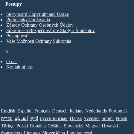
Postupy
Storyboard Copyright and Usage
Podmienky Používania
Zásady Ochrany Osobných Údajov
Súkromie a Bezpečnosť pre Školy a Študentov
Prístupnosť
Vaše Možnosti Ochrany Súkromia
o
O nás
Kontaktuj nás
English
Español
Français
Deutsch
Italiana
Nederlands
Português
עברית
العَرَبِيَّة
हिन्दी
ру́сский язы́к
Dansk
Svenska
Suomi
Norsk
Türkçe
Polski
Româna
Ceština
Slovenský
Magyar
Hrvatski
български
Lietuvos
Slovenščina
Latvijas
eesti