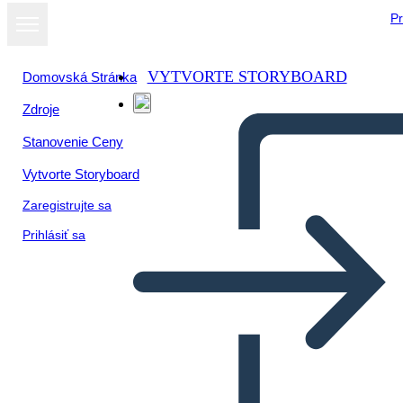
Pr
VYTVORTE STORYBOARD
Domovská Stránka
Zdroje
Stanovenie Ceny
Vytvorte Storyboard
Zaregistrujte sa
Prihlásiť sa
Figuras Destacadas del
Movimiento de Derechos