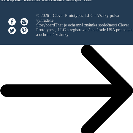
© 2026 - Clever Prototypes, LLC - Všetky práva
vyhradené.
StoryboardThat je ochranná známka spoločnosti
Clever
Prototypes , LLC
a registrovaná na úrade USA pre patent
a ochranné známky