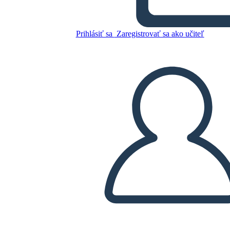
Civiles
Prihlásiť sa
Zaregistrovať sa ako učiteľ
Skopírujte tento Storyboard
VYTVORIŤ STORYBOARD
PREHRAŤ PREZENTÁCIU
ČÍTAJ MI