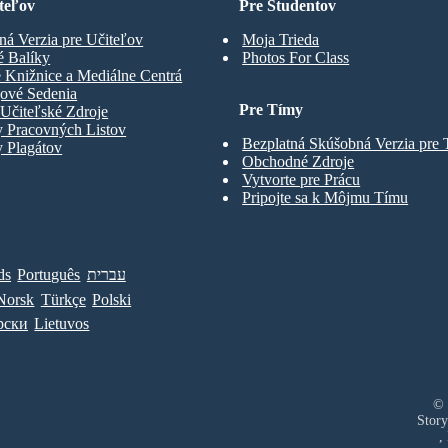
teľov
Pre Študentov
ná Verzia pre Učiteľov
Moja Trieda
é Balíky
Photos For Class
 Knižnice a Mediálne Centrá
gové Sedenia
Pre Tímy
Učiteľské Zdroje
y Pracovných Listov
Bezplatná Skúšobná Verzia pre
 Plagátov
Obchodné Zdroje
Vytvorte pre Prácu
Pripojte sa k Môjmu Tímu
ds
Português
עברית
Norsk
Türkçe
Polski
рски
Lietuvos
© 
Story
,