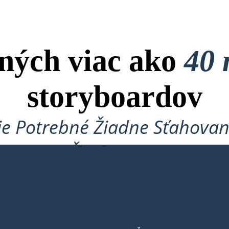
ných viac ako
40 
storyboardov
je Potrebné Žiadne Sťahovan
Karta a Žiadne Prihlásenie!
ARD