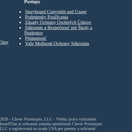
Postupy
Storyboard Copyright and Usage
Podmienky Používania
Zásady Ochrany Osobných Údajov
Súkromie a Bezpečnosť pre Školy a
Študentov
Prístupnosť
 Tímy
Vaše Možnosti Ochrany Súkromia
2026 - Clever Prototypes, LLC - Všetky práva vyhradené.
boardThat je ochranná známka spoločnosti
Clever Prototypes
 LLC
a registrovaná na úrade USA pre patenty a ochranné