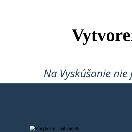
Vytvore
Na Vyskúšanie nie 
VYTVORIŤ MÔJ PRVÝ STORYBO