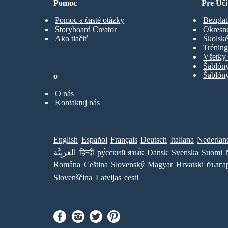
Pomoc
Pre Uči
Pomoc a časté otázky
Bezplat
Storyboard Creator
Okresn
Ako tlačiť
Školské
Trénin
Všetky 
Šablón
Šablóny
o
O nás
Kontaktuj nás
English
Español
Français
Deutsch
Italiana
Nederlan
العَرَبِيَّة
हिन्दी
ру́сский язы́к
Dansk
Svenska
Suomi
Româna
Ceština
Slovenský
Magyar
Hrvatski
бълга
Slovenščina
Latvijas
eesti