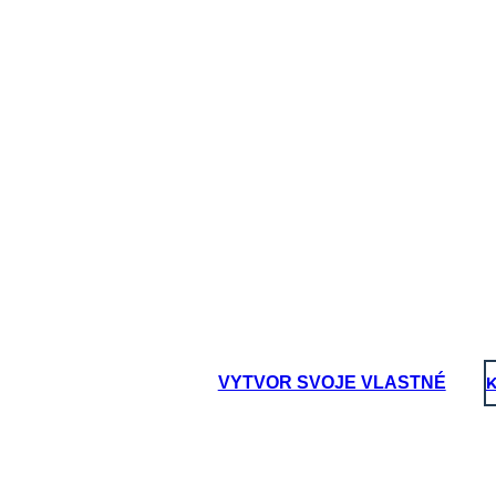
VYTVOR SVOJE VLASTNÉ
K