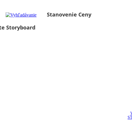
Stanovenie Ceny
te Storyboard
S