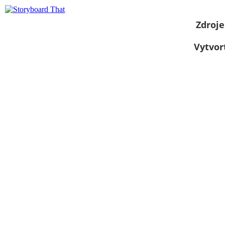
Zdroje
Vytvor