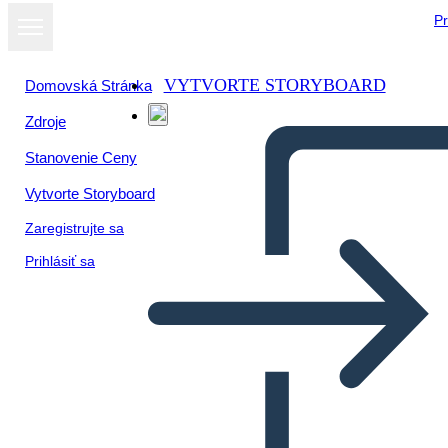
Pr
VYTVORTE STORYBOARD
Domovská Stránka
Zdroje
Stanovenie Ceny
Vytvorte Storyboard
Zaregistrujte sa
Prihlásiť sa
Lincoln: Causa y Efecto