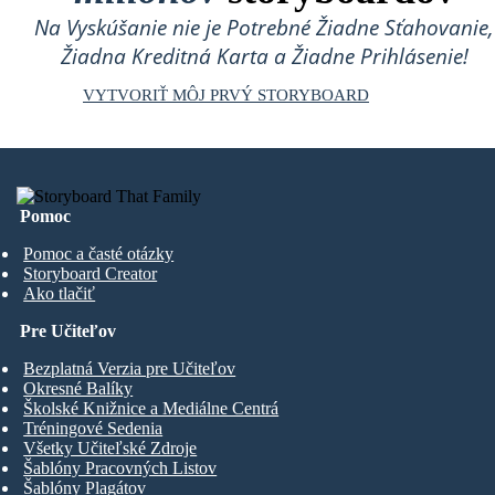
Na Vyskúšanie nie je Potrebné Žiadne Sťahovanie,
Žiadna Kreditná Karta a Žiadne Prihlásenie!
VYTVORIŤ MÔJ PRVÝ STORYBOARD
Pomoc
Pomoc a časté otázky
Storyboard Creator
Ako tlačiť
Pre Učiteľov
Bezplatná Verzia pre Učiteľov
Okresné Balíky
Školské Knižnice a Mediálne Centrá
Tréningové Sedenia
Všetky Učiteľské Zdroje
Šablóny Pracovných Listov
Šablóny Plagátov