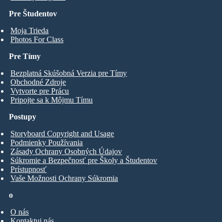
Pre Študentov
Moja Trieda
Photos For Class
Pre Tímy
Bezplatná Skúšobná Verzia pre Tímy
Obchodné Zdroje
Vytvorte pre Prácu
Pripojte sa k Môjmu Tímu
Postupy
Storyboard Copyright and Usage
Podmienky Používania
Zásady Ochrany Osobných Údajov
Súkromie a Bezpečnosť pre Školy a Študentov
Prístupnosť
Vaše Možnosti Ochrany Súkromia
o
O nás
Kontaktuj nás