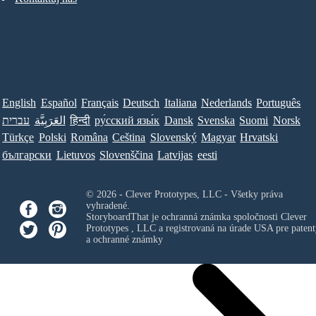
English
Español
Français
Deutsch
Italiana
Nederlands
Português
עברית
العَرَبِيَّة
हिन्दी
ру́сский язы́к
Dansk
Svenska
Suomi
Norsk
Türkçe
Polski
Româna
Ceština
Slovenský
Magyar
Hrvatski
български
Lietuvos
Slovenščina
Latvijas
eesti
© 2026 - Clever Prototypes, LLC - Všetky práva
vyhradené.
StoryboardThat je ochranná známka spoločnosti
Clever
Prototypes , LLC
a registrovaná na úrade USA pre patent
a ochranné známky