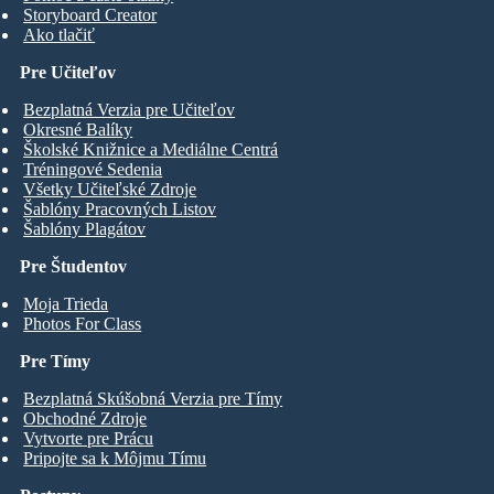
Storyboard Creator
Ako tlačiť
Pre Učiteľov
Bezplatná Verzia pre Učiteľov
Okresné Balíky
Školské Knižnice a Mediálne Centrá
Tréningové Sedenia
Všetky Učiteľské Zdroje
Šablóny Pracovných Listov
Šablóny Plagátov
Pre Študentov
Moja Trieda
Photos For Class
Pre Tímy
Bezplatná Skúšobná Verzia pre Tímy
Obchodné Zdroje
Vytvorte pre Prácu
Pripojte sa k Môjmu Tímu