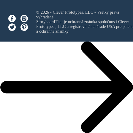
© 2026 - Clever Prototypes, LLC - Všetky práva
vyhradené.
StoryboardThat je ochranná známka spoločnosti
Clever
Prototypes , LLC
a registrovaná na úrade USA pre patent
a ochranné známky