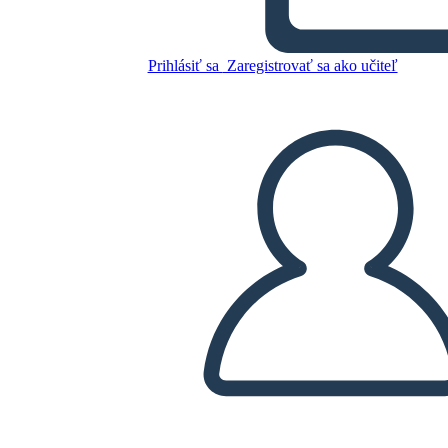
Plantilla de Comparación de
Potencia
Prihlásiť sa
Zaregistrovať sa ako učiteľ
Skopírujte tento Storyboard
VYTVORIŤ STORYBOARD
PREHRAŤ PREZENTÁCIU
ČÍTAJ MI