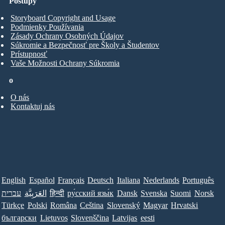
Postupy
Storyboard Copyright and Usage
Podmienky Používania
Zásady Ochrany Osobných Údajov
Súkromie a Bezpečnosť pre Školy a Študentov
Prístupnosť
Vaše Možnosti Ochrany Súkromia
o
O nás
Kontaktuj nás
English
Español
Français
Deutsch
Italiana
Nederlands
Português
עברית
العَرَبِيَّة
हिन्दी
ру́сский язы́к
Dansk
Svenska
Suomi
Norsk
Türkçe
Polski
Româna
Ceština
Slovenský
Magyar
Hrvatski
български
Lietuvos
Slovenščina
Latvijas
eesti