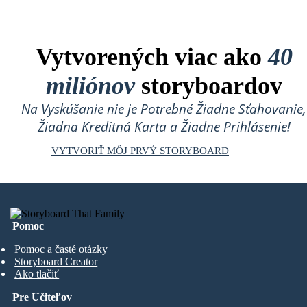
Vytvorených viac ako
40
miliónov
storyboardov
Na Vyskúšanie nie je Potrebné Žiadne Sťahovanie,
Žiadna Kreditná Karta a Žiadne Prihlásenie!
VYTVORIŤ MÔJ PRVÝ STORYBOARD
Pomoc
Pomoc a časté otázky
Storyboard Creator
Ako tlačiť
Pre Učiteľov