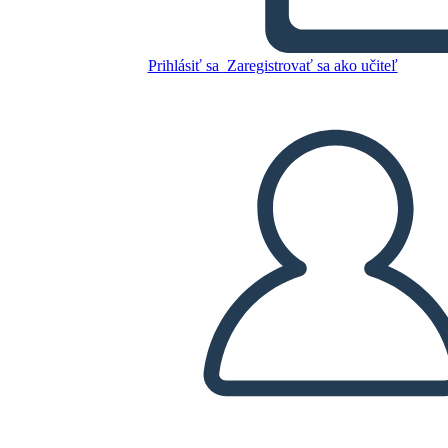
Skopírujte tento Storyboard
Prihlásiť sa
Zaregistrovať sa ako učiteľ
VYTVORIŤ STORYBOARD
PREHRAŤ PREZENTÁCIU
ČÍTAJ MI