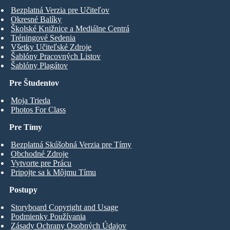
Bezplatná Verzia pre Učiteľov
Okresné Balíky
Školské Knižnice a Mediálne Centrá
Tréningové Sedenia
Všetky Učiteľské Zdroje
Šablóny Pracovných Listov
Šablóny Plagátov
Pre Študentov
Moja Trieda
Photos For Class
Pre Tímy
Bezplatná Skúšobná Verzia pre Tímy
Obchodné Zdroje
Vytvorte pre Prácu
Pripojte sa k Môjmu Tímu
Postupy
Storyboard Copyright and Usage
Podmienky Používania
Zásady Ochrany Osobných Údajov