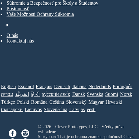
Súkromie a Bezpečnosť pre Školy a Študentov
Prístupnosť
Vaše Možnosti Ochrany Súkromia
o
O nás
Kontaktuj nás
English
Español
Français
Deutsch
Italiana
Nederlands
Português
עברית
العَرَبِيَّة
हिन्दी
ру́сский язы́к
Dansk
Svenska
Suomi
Norsk
Türkçe
Polski
Româna
Ceština
Slovenský
Magyar
Hrvatski
български
Lietuvos
Slovenščina
Latvijas
eesti
© 2026 - Clever Prototypes, LLC - Všetky práva
vyhradené.
StoryboardThat je ochranná známka spoločnosti
Clever