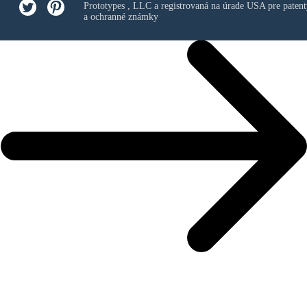
Prototypes , LLC
a registrovaná na úrade USA pre patent
a ochranné známky