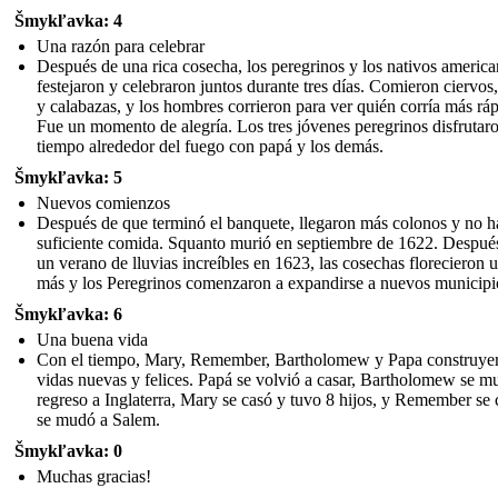
Šmykľavka: 4
Una razón para celebrar
Después de una rica cosecha, los peregrinos y los nativos americ
festejaron y celebraron juntos durante tres días. Comieron ciervos,
y calabazas, y los hombres corrieron para ver quién corría más ráp
Fue un momento de alegría. Los tres jóvenes peregrinos disfrutar
tiempo alrededor del fuego con papá y los demás.
Šmykľavka: 5
Nuevos comienzos
Después de que terminó el banquete, llegaron más colonos y no h
suficiente comida. Squanto murió en septiembre de 1622. Despué
un verano de lluvias increíbles en 1623, las cosechas florecieron 
más y los Peregrinos comenzaron a expandirse a nuevos municipi
Šmykľavka: 6
Una buena vida
Con el tiempo, Mary, Remember, Bartholomew y Papa construye
vidas nuevas y felices. Papá se volvió a casar, Bartholomew se m
regreso a Inglaterra, Mary se casó y tuvo 8 hijos, y Remember se 
se mudó a Salem.
Šmykľavka: 0
Muchas gracias!