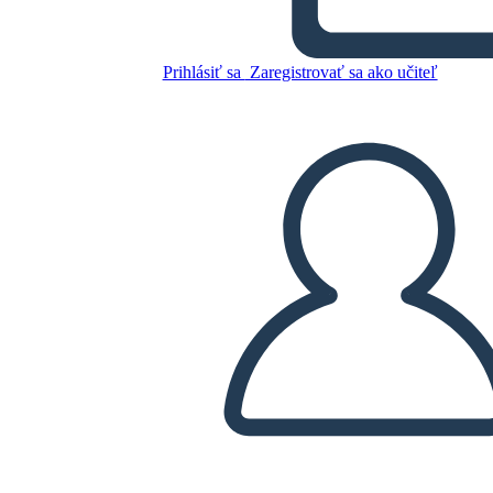
Tres Jóvenes Peregrinos
Prihlásiť sa
Zaregistrovať sa ako učiteľ
Skopírujte tento Storyboard
VYTVORIŤ STORYBOARD
PREHRAŤ PREZENTÁCIU
ČÍTAJ MI