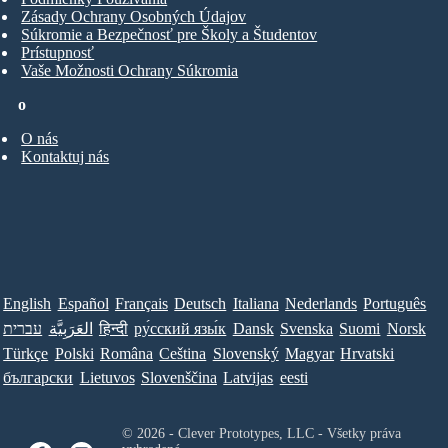
Zásady Ochrany Osobných Údajov
Súkromie a Bezpečnosť pre Školy a Študentov
Prístupnosť
Vaše Možnosti Ochrany Súkromia
o
O nás
Kontaktuj nás
English
Español
Français
Deutsch
Italiana
Nederlands
Português
עברית
العَرَبِيَّة
हिन्दी
ру́сский язы́к
Dansk
Svenska
Suomi
Norsk
Türkçe
Polski
Româna
Ceština
Slovenský
Magyar
Hrvatski
български
Lietuvos
Slovenščina
Latvijas
eesti
© 2026 - Clever Prototypes, LLC - Všetky práva