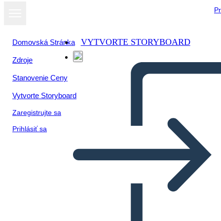
Pr
VYTVORTE STORYBOARD
Domovská Stránka
Zdroje
Stanovenie Ceny
Vytvorte Storyboard
Zaregistrujte sa
Prihlásiť sa
Resumen de la Trama de los