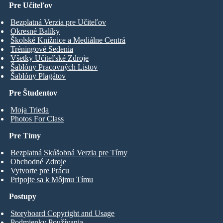
Pre Učiteľov
Bezplatná Verzia pre Učiteľov
Okresné Balíky
Školské Knižnice a Mediálne Centrá
Tréningové Sedenia
Všetky Učiteľské Zdroje
Šablóny Pracovných Listov
Šablóny Plagátov
Pre Študentov
Moja Trieda
Photos For Class
Pre Tímy
Bezplatná Skúšobná Verzia pre Tímy
Obchodné Zdroje
Vytvorte pre Prácu
Pripojte sa k Môjmu Tímu
Postupy
Storyboard Copyright and Usage
Podmienky Používania