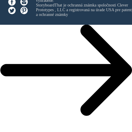
vyhradené.
StoryboardThat je ochranná známka spoločnosti
Clever
Prototypes , LLC
a registrovaná na úrade USA pre patent
a ochranné známky