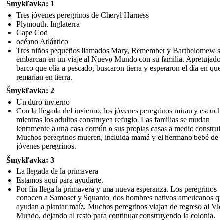
Šmykľavka: 1
Tres jóvenes peregrinos de Cheryl Harness
Plymouth, Inglaterra
Cape Cod
océano Atlántico
Tres niños pequeños llamados Mary, Remember y Bartholomew s
embarcan en un viaje al Nuevo Mundo con su familia. Apretujado
barco que olía a pescado, buscaron tierra y esperaron el día en qu
remarían en tierra.
Šmykľavka: 2
Un duro invierno
Con la llegada del invierno, los jóvenes peregrinos miran y escuc
mientras los adultos construyen refugio. Las familias se mudan
lentamente a una casa común o sus propias casas a medio construi
Muchos peregrinos mueren, incluida mamá y el hermano bebé de 
jóvenes peregrinos.
Šmykľavka: 3
La llegada de la primavera
Estamos aquí para ayudarte.
Por fin llega la primavera y una nueva esperanza. Los peregrinos
conocen a Samoset y Squanto, dos hombres nativos americanos q
ayudan a plantar maíz. Muchos peregrinos viajan de regreso al Vi
Mundo, dejando al resto para continuar construyendo la colonia.