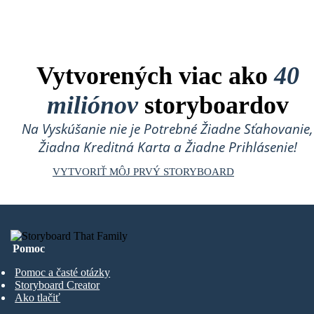
Vytvorených viac ako
40
miliónov
storyboardov
Na Vyskúšanie nie je Potrebné Žiadne Sťahovanie,
Žiadna Kreditná Karta a Žiadne Prihlásenie!
VYTVORIŤ MÔJ PRVÝ STORYBOARD
Pomoc
Pomoc a časté otázky
Storyboard Creator
Ako tlačiť