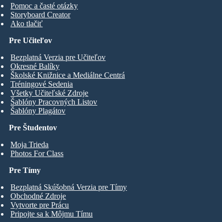
Pomoc a časté otázky
Storyboard Creator
Ako tlačiť
Pre Učiteľov
Bezplatná Verzia pre Učiteľov
Okresné Balíky
Školské Knižnice a Mediálne Centrá
Tréningové Sedenia
Všetky Učiteľské Zdroje
Šablóny Pracovných Listov
Šablóny Plagátov
Pre Študentov
Moja Trieda
Photos For Class
Pre Tímy
Bezplatná Skúšobná Verzia pre Tímy
Obchodné Zdroje
Vytvorte pre Prácu
Pripojte sa k Môjmu Tímu