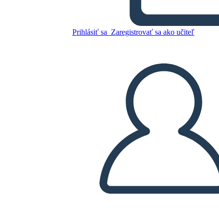
Skopírujte tento Storyboard
Prihlásiť sa
Zaregistrovať sa ako učiteľ
VYTVORIŤ STORYBOARD
PREHRAŤ PREZENTÁCIU
ČÍTAJ MI