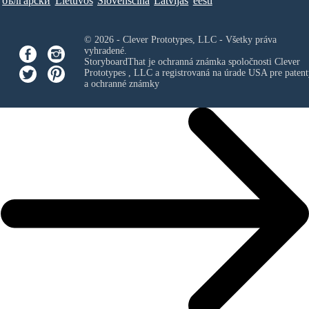
български
Lietuvos
Slovenščina
Latvijas
eesti
© 2026 - Clever Prototypes, LLC - Všetky práva
vyhradené.
StoryboardThat je ochranná známka spoločnosti
Clever
Prototypes , LLC
a registrovaná na úrade USA pre patent
a ochranné známky