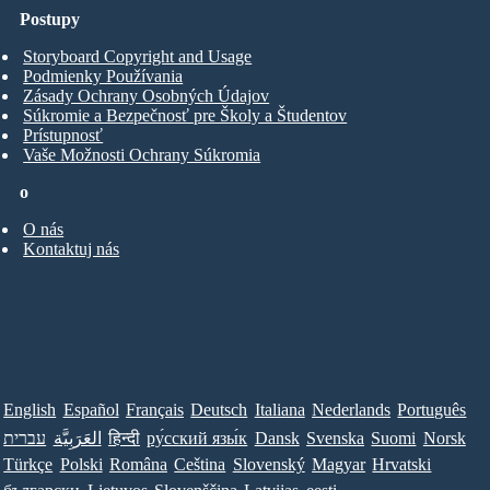
Postupy
Storyboard Copyright and Usage
Podmienky Používania
Zásady Ochrany Osobných Údajov
Súkromie a Bezpečnosť pre Školy a Študentov
Prístupnosť
Vaše Možnosti Ochrany Súkromia
o
O nás
Kontaktuj nás
English
Español
Français
Deutsch
Italiana
Nederlands
Português
עברית
العَرَبِيَّة
हिन्दी
ру́сский язы́к
Dansk
Svenska
Suomi
Norsk
Türkçe
Polski
Româna
Ceština
Slovenský
Magyar
Hrvatski