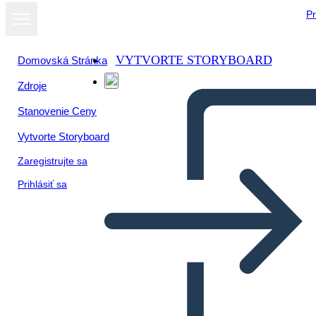
Pr
VYTVORTE STORYBOARD
Domovská Stránka
Zdroje
Stanovenie Ceny
Vytvorte Storyboard
Zaregistrujte sa
Prihlásiť sa
Vocabulario del Movimiento
de Derechos Civiles