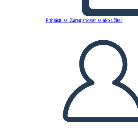
Prihlásiť sa
Zaregistrovať sa ako učiteľ
Skopírujte tento Storyboard
VYTVORIŤ STORYBOARD
PREHRAŤ PREZENTÁCIU
ČÍTAJ MI