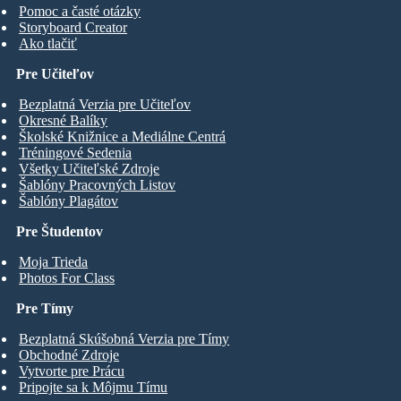
Pomoc a časté otázky
Storyboard Creator
Ako tlačiť
Pre Učiteľov
Bezplatná Verzia pre Učiteľov
Okresné Balíky
Školské Knižnice a Mediálne Centrá
Tréningové Sedenia
Všetky Učiteľské Zdroje
Šablóny Pracovných Listov
Šablóny Plagátov
Pre Študentov
Moja Trieda
Photos For Class
Pre Tímy
Bezplatná Skúšobná Verzia pre Tímy
Obchodné Zdroje
Vytvorte pre Prácu
Pripojte sa k Môjmu Tímu