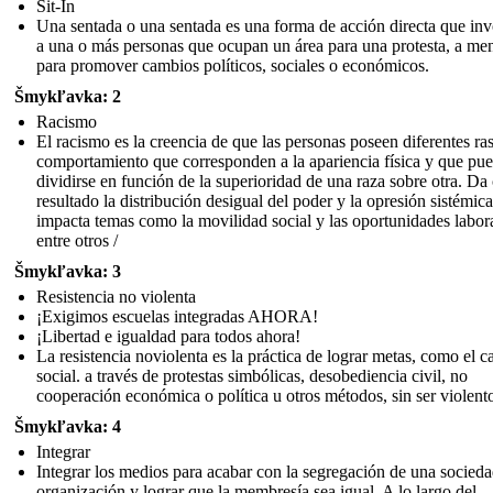
Sit-In
Una sentada o una sentada es una forma de acción directa que inv
a una o más personas que ocupan un área para una protesta, a m
para promover cambios políticos, sociales o económicos.
Šmykľavka: 2
Racismo
El racismo es la creencia de que las personas poseen diferentes ra
comportamiento que corresponden a la apariencia física y que pu
dividirse en función de la superioridad de una raza sobre otra. D
resultado la distribución desigual del poder y la opresión sistémica
impacta temas como la movilidad social y las oportunidades labora
entre otros /
Šmykľavka: 3
Resistencia no violenta
¡Exigimos escuelas integradas AHORA!
¡Libertad e igualdad para todos ahora!
La resistencia noviolenta es la práctica de lograr metas, como el 
social. a través de protestas simbólicas, desobediencia civil, no
cooperación económica o política u otros métodos, sin ser violent
Šmykľavka: 4
Integrar
Integrar los medios para acabar con la segregación de una socieda
organización y lograr que la membresía sea igual. A lo largo del