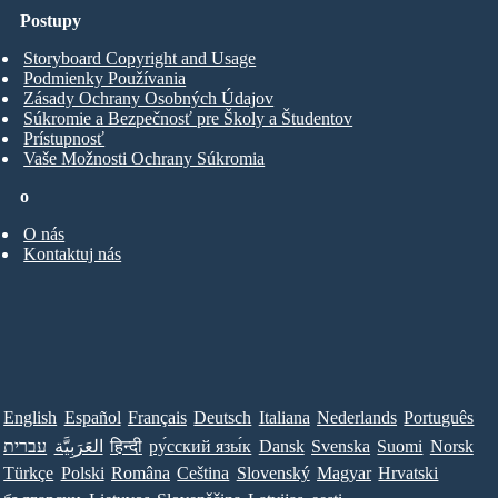
Postupy
Storyboard Copyright and Usage
Podmienky Používania
Zásady Ochrany Osobných Údajov
Súkromie a Bezpečnosť pre Školy a Študentov
Prístupnosť
Vaše Možnosti Ochrany Súkromia
o
O nás
Kontaktuj nás
English
Español
Français
Deutsch
Italiana
Nederlands
Português
עברית
العَرَبِيَّة
हिन्दी
ру́сский язы́к
Dansk
Svenska
Suomi
Norsk
Türkçe
Polski
Româna
Ceština
Slovenský
Magyar
Hrvatski