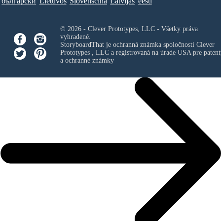
български
Lietuvos
Slovenščina
Latvijas
eesti
© 2026 - Clever Prototypes, LLC - Všetky práva
vyhradené.
StoryboardThat je ochranná známka spoločnosti
Clever
Prototypes , LLC
a registrovaná na úrade USA pre patent
a ochranné známky