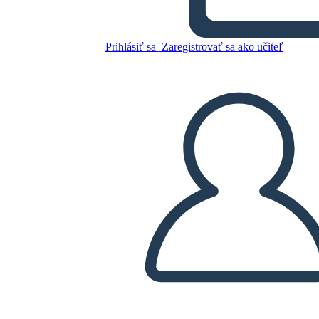
Skopírujte tento Storyboard
VYTVORIŤ STORYBOARD
Prihlásiť sa
Zaregistrovať sa ako učiteľ
PREHRAŤ PREZENTÁCIU
ČÍTAJ MI