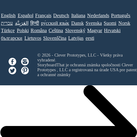
English
Español
Français
Deutsch
Italiana
Nederlands
Português
עברית
العَرَبِيَّة
हिन्दी
ру́сский язы́к
Dansk
Svenska
Suomi
Norsk
Türkçe
Polski
Româna
Ceština
Slovenský
Magyar
Hrvatski
български
Lietuvos
Slovenščina
Latvijas
eesti
© 2026 - Clever Prototypes, LLC - Všetky práva
vyhradené.
StoryboardThat je ochranná známka spoločnosti
Clever
Prototypes , LLC
a registrovaná na úrade USA pre patent
a ochranné známky