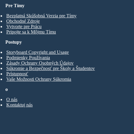
Pre Tímy
Bezplatná Skúšobná Verzia pre Tímy
Obchodné Zdroje
Vytvorte pre Prácu
Pripojte sa k Môjmu Tímu
Postupy
Storyboard Copyright and Usage
Podmienky Používania
Zásady Ochrany Osobných Údajov
Súkromie a Bezpečnosť pre Školy a Študentov
Prístupnosť
Vaše Možnosti Ochrany Súkromia
o
O nás
Kontaktuj nás