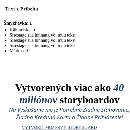
Text z Príbehu
Šmykľavka: 1
Käitumiskaart
Sisestage siia hinnang või muu tekst
Sisestage siia hinnang või muu tekst
Sisestage siia hinnang või muu tekst
Märkused :
Vytvorených viac ako
40
miliónov
storyboardov
Na Vyskúšanie nie je Potrebné Žiadne Sťahovanie,
Žiadna Kreditná Karta a Žiadne Prihlásenie!
VYTVORIŤ MÔJ PRVÝ STORYBOARD