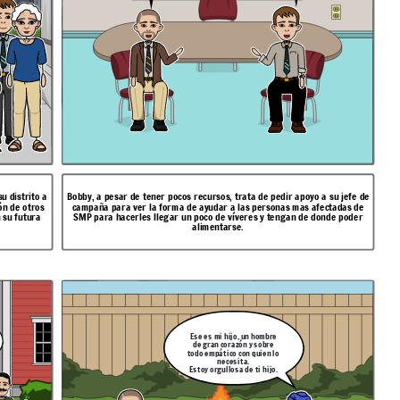
u distrito a
Bobby, a pesar de tener pocos recursos, trata de pedir apoyo a su jefe de
ón de otros
campaña para ver la forma de ayudar a las personas mas afectadas de
 su futura
SMP para hacerles llegar un poco de víveres y tengan de donde poder
alimentarse.
Ese es mi hijo, un hombre
de gran corazón y sobre
todo empático con quien lo
necesita.
Estoy orgullosa de ti hijo.