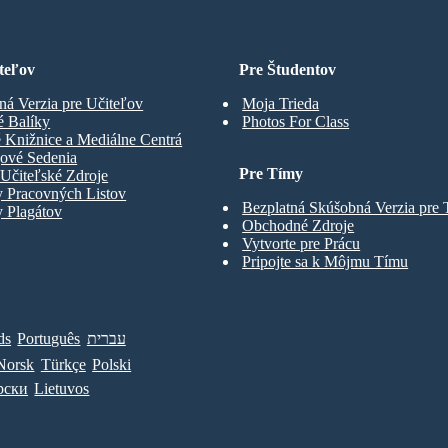
teľov
Pre Študentov
ná Verzia pre Učiteľov
Moja Trieda
é Balíky
Photos For Class
 Knižnice a Mediálne Centrá
gové Sedenia
Pre Tímy
Učiteľské Zdroje
y Pracovných Listov
Bezplatná Skúšobná Verzia pre
 Plagátov
Obchodné Zdroje
Vytvorte pre Prácu
Pripojte sa k Môjmu Tímu
ds
Português
עברית
Norsk
Türkçe
Polski
рски
Lietuvos