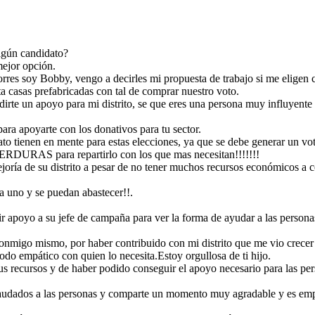
dir apoyo a su jefe de
Bobby a pesar de no haber ganado realizo una gran acción en contribuir
nas mas afectadas de
a su distrito, ya que comprendió y se puso en el lugar de cada uno de las
ngan de donde poder
 recaudados a las
personas para entender sus necesidades, conecto emocionalmente con
 es empáticocon cada
ellos, fue constante en lograr su propósito y en poder adaptarse en lo
ada uno de ellos.
poco que pudo conseguir, lo manejo de la mejor manera y así creando la
credibilidad con la población.
lgún candidato?
mejor opción.
rres soy Bobby, vengo a decirles mi propuesta de trabajo si me eligen 
a casas prefabricadas con tal de comprar nuestro voto.
dirte un apoyo para mi distrito, se que eres una persona muy influyent
ara apoyarte con los donativos para tu sector.
o tienen en mente para estas elecciones, ya que se debe generar un voto
 para repartirlo con los que mas necesitan!!!!!!!
joría de su distrito a pesar de no tener muchos recursos económicos a
a uno y se puedan abastecer!!.
dir apoyo a su jefe de campaña para ver la forma de ayudar a las person
 acción en contribuir
gar de cada uno de las
onmigo mismo, por haber contribuido con mi distrito que me vio crece
 emocionalmente con
oder adaptarse en lo
nera y así creando la
odo empático con quien lo necesita.Estoy orgullosa de ti hijo.
us recursos y de haber podido conseguir el apoyo necesario para las per
audados a las personas y comparte un momento muy agradable y es empá