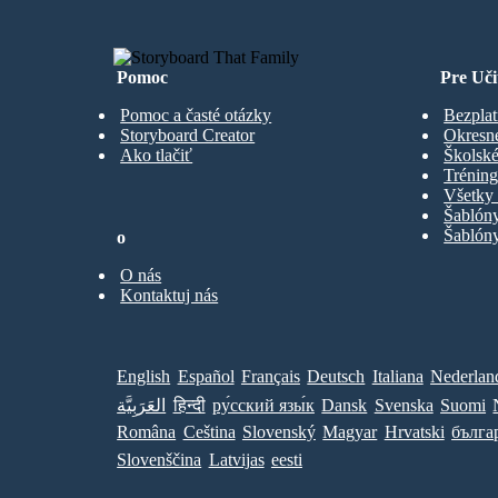
Pomoc
Pre Uči
Pomoc a časté otázky
Bezplat
Storyboard Creator
Okresn
Ako tlačiť
Školské
Trénin
Všetky 
Šablón
Šablóny
o
O nás
Kontaktuj nás
English
Español
Français
Deutsch
Italiana
Nederlan
العَرَبِيَّة
हिन्दी
ру́сский язы́к
Dansk
Svenska
Suomi
Româna
Ceština
Slovenský
Magyar
Hrvatski
бълга
Slovenščina
Latvijas
eesti