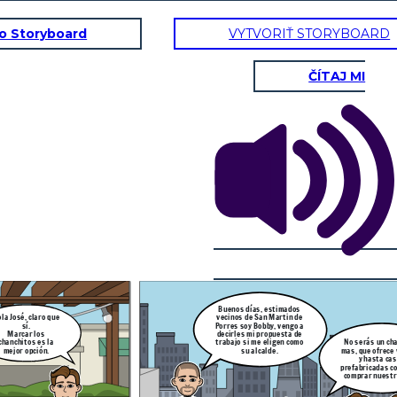
to Storyboard
VYTVORIŤ STORYBOARD
ČÍTAJ MI
Hola, buenas tardes Rafael.
Vengo a ti para poder pedirte un apoyo para
Hola Bobby, por supuesto,
serás un charlatan
mi distrito, se que eres una persona muy
hallaremos lo necesario
 que ofrece víveres
influyente y necesito que me consigas
para apoyarte con los
y hasta casas
algunos donativos de alimento para el
donativos para tu sector.
abricadas con tal de
sector mas golpeado de mi distrito.
prar nuestro voto.
Buenos días, estimados
vecinos de San Martin de
la José, claro que
Porres soy Bobby, vengo a
sí.
decirles mi propuesta de
Marcar los
trabajo si me eligen como
chanchitos es la
No serás un ch
su alcalde.
mejor opción.
mas, que ofrece
y hasta ca
prefabricadas co
comprar nuestr
joría de su distrito a
Bobby, a pesar de tener pocos recursos, trata de pedir apoyo a su jefe de