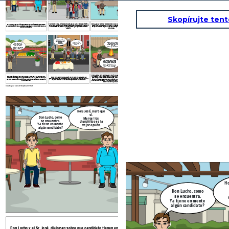
Skopírujte ten
El candidato Bobby, emite sus propuestas para la mejoría de su distrito a
Bobby, a pesar de tener pocos recursos, trata de pedir apoyo a su jefe de
Don Lucho y el Sr. José, dialogan sobre que candidato tienen en mente
pesar de no tener muchos recursos económicos a comparación de otros
campaña para ver la forma de ayudar a las personas mas afectadas de
para estas elecciones, ya que se debe generar un voto consciente para la
candidatos, Bobby ofrece lo que puede tener y adaptarse en su futura
SMP para hacerles llegar un poco de víveres y tengan de donde poder
mejoría de su distrito.
gestión.
alimentarse.
Vecinos, vengan a
recoger sus víveres,
hay para cada uno y
Bobby cumplió su
se puedan
Ese es mi hijo, un hombre
palabra, Bobby es
abastecer!!.
de gran corazón y sobre
Lo LOGRAMOS!!!
diferente!!
todo empático con quien lo
OBTUVIMOS FRUTAS Y
necesita.
VERDURAS para
Estoy orgullosa de ti hijo.
repartirlo con los que
mas necesitan!!!!!!!
Mamá, no gane las elecciones
pero me siento bien conmigo
mismo, por haber contribuido
con mi distrito que me vio
crecer y seguiré apoyando con
lo poco o mucho que tenga.
Bobby a pesar de no haber ganado realizo una gran acción en contribuir
Bobby se siente feliz de haber logrado adaptarse a sus recursos y de
a su distrito, ya que comprendió y se puso en el lugar de cada uno de las
Bobby entrega con mucha alegría los productos recaudados a las
haber podido conseguir el apoyo necesario para las personas de bajos
personas para entender sus necesidades, conecto emocionalmente con
personas y comparte un momento muy agradable y es empáticocon cada
recursos que el tanto quería apoyar, llevándoles los insumos necesarios
ellos, fue constante en lograr su propósito y en poder adaptarse en lo
uno para entender las necesidades que tiene cada uno de ellos.
que necesitaban.
poco que pudo conseguir, lo manejo de la mejor manera y así creando la
credibilidad con la población.
Create your own at Storyboard That
Buenos días, estimados
vecinos de San Martin de
Hola José, claro que
Porres soy Bobby, vengo a
sí.
Don Lucho, como
decirles mi propuesta de
Marcar los
se encuentra.
trabajo si me eligen como
chanchitos es la
No 
Ya tiene en mente
su alcalde.
mejor opción.
mas,
algún candidato?
pref
com
Ho
Don Lucho, como
se encuentra.
Ya tiene en mente
algún candidato?
El candidato Bobby, emite sus propuestas para la me
Don Lucho y el Sr. José, dialogan sobre que candidato tienen en mente