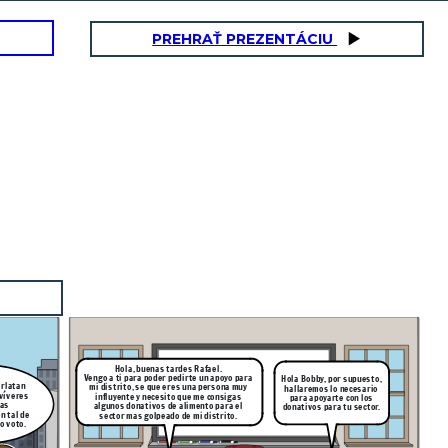
PREHRAŤ PREZENTÁCIU
Hola, buenas tardes Rafael.
Vengo a ti para poder pedirte un apoyo para
Hola Bobby, por supuesto,
arlatan
mi distrito, se que eres una persona muy
hallaremos lo necesario
 víveres
influyente y necesito que me consigas
para apoyarte con los
sas
algunos donativos de alimento para el
donativos para tu sector.
n tal de
sector mas golpeado de mi distrito.
o voto.