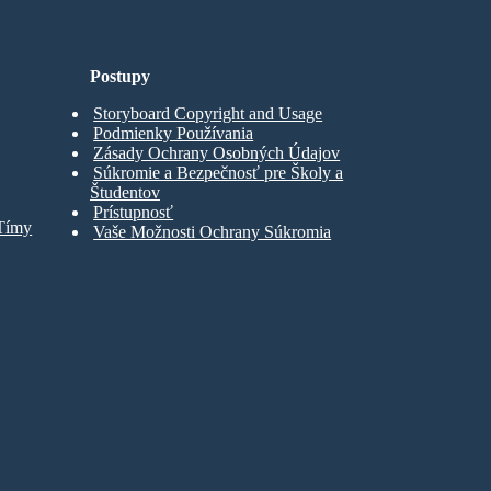
Postupy
Storyboard Copyright and Usage
Podmienky Používania
Zásady Ochrany Osobných Údajov
Súkromie a Bezpečnosť pre Školy a
Študentov
Prístupnosť
 Tímy
Vaše Možnosti Ochrany Súkromia