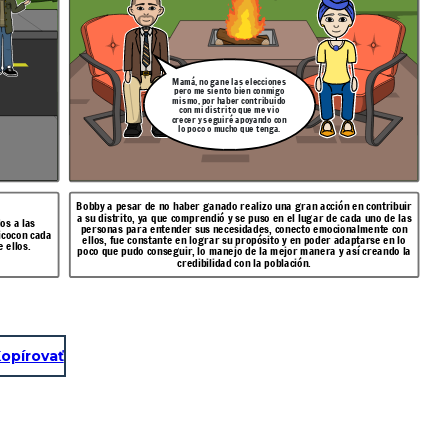
Mamá, no gane las elecciones
pero me siento bien conmigo
mismo, por haber contribuido
con mi distrito que me vio
crecer y seguiré apoyando con
lo poco o mucho que tenga.
Bobby a pesar de no haber ganado realizo una gran acción en contribuir
a su distrito, ya que comprendió y se puso en el lugar de cada uno de las
os a las
personas para entender sus necesidades, conecto emocionalmente con
icocon cada
ellos, fue constante en lograr su propósito y en poder adaptarse en lo
 ellos.
poco que pudo conseguir, lo manejo de la mejor manera y así creando la
credibilidad con la población.
opírovať