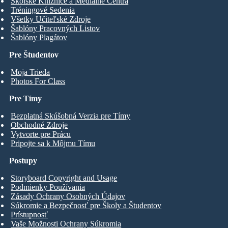
Školské Knižnice a Mediálne Centrá
Tréningové Sedenia
Všetky Učiteľské Zdroje
Šablóny Pracovných Listov
Šablóny Plagátov
Pre Študentov
Moja Trieda
Photos For Class
Pre Tímy
Bezplatná Skúšobná Verzia pre Tímy
Obchodné Zdroje
Vytvorte pre Prácu
Pripojte sa k Môjmu Tímu
Postupy
Storyboard Copyright and Usage
Podmienky Používania
Zásady Ochrany Osobných Údajov
Súkromie a Bezpečnosť pre Školy a Študentov
Prístupnosť
Vaše Možnosti Ochrany Súkromia