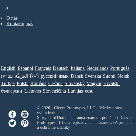
o
O nás
Kontaktuj nás
English
Español
Français
Deutsch
Italiana
Nederlands
Português
עברית
العَرَبِيَّة
हिन्दी
ру́сский язы́к
Dansk
Svenska
Suomi
Norsk
Türkçe
Polski
Româna
Ceština
Slovenský
Magyar
Hrvatski
български
Lietuvos
Slovenščina
Latvijas
eesti
© 2026 - Clever Prototypes, LLC - Všetky práva
vyhradené.
StoryboardThat je ochranná známka spoločnosti
Clever
Prototypes , LLC
a registrovaná na úrade USA pre patent
a ochranné známky