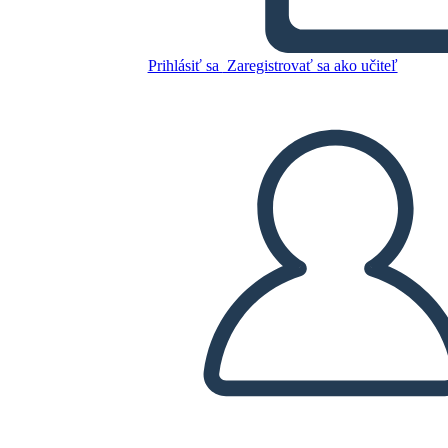
Skopírujte tento Storyboard
Prihlásiť sa
Zaregistrovať sa ako učiteľ
VYTVORIŤ STORYBOARD
PREHRAŤ PREZENTÁCIU
ČÍTAJ MI