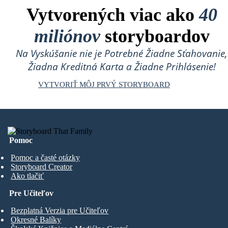
Vytvorených viac ako
40
miliónov
storyboardov
Na Vyskúšanie nie je Potrebné Žiadne Sťahovanie,
Žiadna Kreditná Karta a Žiadne Prihlásenie!
VYTVORIŤ MÔJ PRVÝ STORYBOARD
Pomoc
Pomoc a časté otázky
Storyboard Creator
Ako tlačiť
Pre Učiteľov
Bezplatná Verzia pre Učiteľov
Okresné Balíky