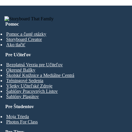
Pomoc
Pomoc a časté otázky
Storyboard Creator
Ako tlačiť
Pre Učiteľov
Bezplatná Verzia pre Učiteľov
Okresné Balíky
Školské Knižnice a Mediálne Centrá
Tréningové Sedenia
Všetky Učiteľské Zdroje
Šablóny Pracovných Listov
Šablóny Plagátov
Pre Študentov
Moja Trieda
Photos For Class
Pre Tímy