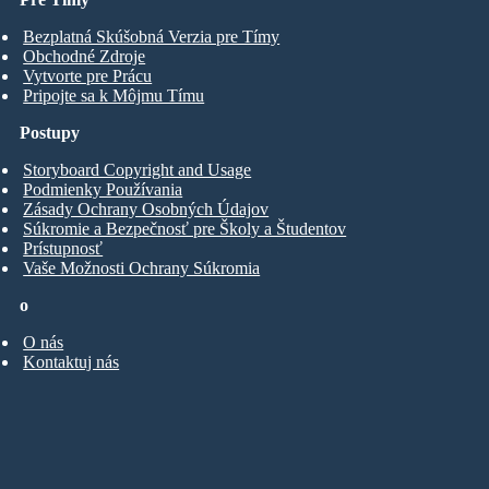
Bezplatná Skúšobná Verzia pre Tímy
Obchodné Zdroje
Vytvorte pre Prácu
Pripojte sa k Môjmu Tímu
Postupy
Storyboard Copyright and Usage
Podmienky Používania
Zásady Ochrany Osobných Údajov
Súkromie a Bezpečnosť pre Školy a Študentov
Prístupnosť
Vaše Možnosti Ochrany Súkromia
o
O nás
Kontaktuj nás