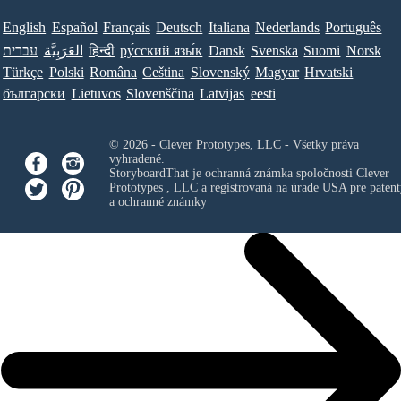
English
Español
Français
Deutsch
Italiana
Nederlands
Português
עברית
العَرَبِيَّة
हिन्दी
ру́сский язы́к
Dansk
Svenska
Suomi
Norsk
Türkçe
Polski
Româna
Ceština
Slovenský
Magyar
Hrvatski
български
Lietuvos
Slovenščina
Latvijas
eesti
© 2026 - Clever Prototypes, LLC - Všetky práva
vyhradené.
StoryboardThat je ochranná známka spoločnosti
Clever
Prototypes , LLC
a registrovaná na úrade USA pre patent
a ochranné známky