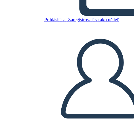
Skopírujte tento Storyboard
VYTVORIŤ STORYBOARD
Prihlásiť sa
Zaregistrovať sa ako učiteľ
PREHRAŤ PREZENTÁCIU
ČÍTAJ MI