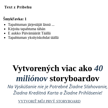
Text z Príbehu
Šmykľavka: 1
Tapahtuman järjestäjät läsnä ...
Kirjoita tapahtuma tähän
E aukko Päivämäärät Täällä
Tapahtuman yksityiskohdat täällä
Vytvorených viac ako
40
miliónov
storyboardov
Na Vyskúšanie nie je Potrebné Žiadne Sťahovanie,
Žiadna Kreditná Karta a Žiadne Prihlásenie!
VYTVORIŤ MÔJ PRVÝ STORYBOARD