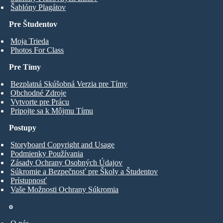
Šablóny Plagátov
Pre Študentov
Moja Trieda
Photos For Class
Pre Tímy
Bezplatná Skúšobná Verzia pre Tímy
Obchodné Zdroje
Vytvorte pre Prácu
Pripojte sa k Môjmu Tímu
Postupy
Storyboard Copyright and Usage
Podmienky Používania
Zásady Ochrany Osobných Údajov
Súkromie a Bezpečnosť pre Školy a Študentov
Prístupnosť
Vaše Možnosti Ochrany Súkromia
o