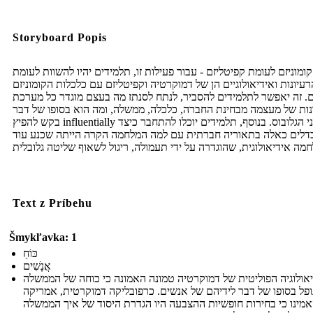
Storyboard Popis
קומוניזם לעומת קפיטליזם - עבור פעילות זו, תלמידים יהיו להשוות לעומת
רעיונות ואידיאולוגיים הן של דמוקרטיה וקפיטליזם עם כלכלות הקומוניזם
. זה יאפשר לתלמידים להסביר, לנתח לסנתז מה בעצם מוגדר כל מערכת
ות של מעצמה מבחינת החברה, כלכלה, ממשלה, ומה הוא בסופו של דבר
בקש להפיץ influentially על פני הגלובוס. בנוסף, תלמידים יוכלו להתחבר כיצד
דלים כאלה בתאוריה חברתית עם למה המלחמה הקרה הייתה שכנע עוד
Text z Príbehu
Šmykľavka: 1
כּוֹחַ
אֲנָשִׁים
אולוגיה הפוליטית של דמוקרטיה טמונה האמונה כי כוחה של הממשלה
ופל בסופו של דבר לידיהם של אנשים. כרפובליקה דמוקרטית, אמריקה
מינו כי בחירות חופשיות ההצבעה היו הגדרת היסוד של איך הממשלה