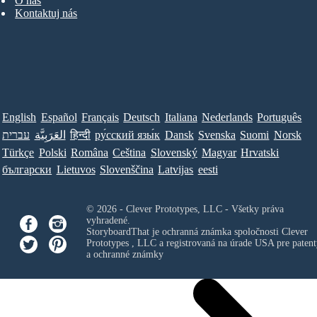
O nás
Kontaktuj nás
English
Español
Français
Deutsch
Italiana
Nederlands
Português
Norsk
Suomi
Svenska
Dansk
ру́сский язы́к
हिन्दी
العَرَبِيَّة
עברית
Türkçe
Polski
Româna
Ceština
Slovenský
Magyar
Hrvatski
български
Lietuvos
Slovenščina
Latvijas
eesti
© 2026 - Clever Prototypes, LLC - Všetky práva
vyhradené.
StoryboardThat je ochranná známka spoločnosti
Clever
Prototypes , LLC
a registrovaná na úrade USA pre patent
a ochranné známky