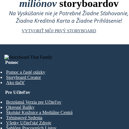
miliónov
storyboardov
Na Vyskúšanie nie je Potrebné Žiadne Sťahovanie,
Žiadna Kreditná Karta a Žiadne Prihlásenie!
VYTVORIŤ MÔJ PRVÝ STORYBOARD
Pomoc
Pomoc a časté otázky
Storyboard Creator
Ako tlačiť
Pre Učiteľov
Bezplatná Verzia pre Učiteľov
Okresné Balíky
Školské Knižnice a Mediálne Centrá
Tréningové Sedenia
Všetky Učiteľské Zdroje
Šablóny Pracovných Listov