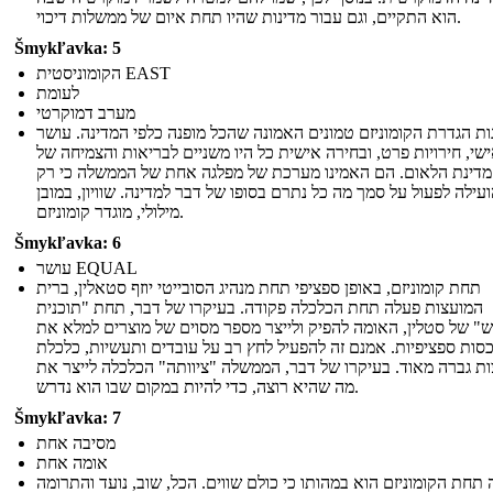
הוא התקיים, וגם עבור מדינות שהיו תחת איום של ממשלות דיכוי.
Šmykľavka: 5
הקומוניסטית EAST
לעומת
מערב דמוקרטי
ות הגדרת הקומוניזם טמונים האמונה שהכל מופנה כלפי המדינה. עושר
שי, חירויות פרט, ובחירה אישית כל היו משניים לבריאות והצמיחה של
מדינת הלאום. הם האמינו מערכת של מפלגה אחת של הממשלה כי רק
עילה לפעול על סמך מה כל נתרם בסופו של דבר למדינה. שוויון, במובן
מילולי, מוגדר קומוניזם.
Šmykľavka: 6
עושר EQUAL
תחת קומוניזם, באופן ספציפי תחת מנהיג הסובייטי יוזף סטאלין, ברית
המועצות פעלה תחת הכלכלה פקודה. בעיקרו של דבר, תחת "תוכנית
" של סטלין, האומה להפיק ולייצר מספר מסוים של מוצרים למלא את
סות ספציפיות. אמנם זה להפעיל לחץ רב על עובדים ותעשיות, כלכלת
ת גברה מאוד. בעיקרו של דבר, הממשלה "ציוותה" הכלכלה לייצר את
מה שהיא רוצה, כדי להיות במקום שבו הוא נדרש.
Šmykľavka: 7
מסיבה אחת
אומה אחת
תחת הקומוניזם הוא במהותו כי כולם שווים. הכל, שוב, נועד והתרומה