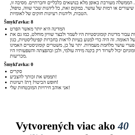
 הממשלה מעורבת באופן מלא בנושאים כלכליים וחברתיים. מסיבה זו,
 שיעורים או רמות של עושר. במקום זאת, כל ליהנות שכר שווה, טיפול,
הטבות, וליהנות רעיונות חזקים של לאומיות.
Šmykľavka: 8
המדינה היא יותר מאשר הפרט
 עבור מדינות קומוניסטיות היו לשמר ולבצר שוויון מוחלט, כמו גם את
ל האומה. זה היה כדי למנוע בעיות לראות בחברות קפיטליסטיות, כגון
פערי עושר מלחמת מעמדות. יתר על כן, משטרים קומוניסטיים האמינו
מוניזם יכול לשרוד רק בקנה מידה עולמי, ולכן ובהפצתה והשפעותיו היו
מכריעות.
Šmykľavka: 0
סקרים
תממש את זכותך להצביע!
חופש הביטוי! דָת! רעיונות!
אני אוהב חירויות המובטחות שלי!
Vytvorených viac ako
40