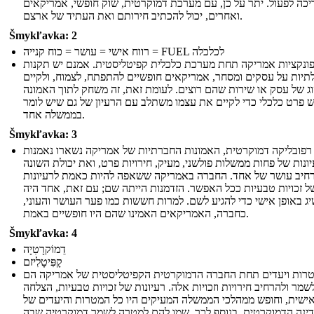
יכה לפעול. יתר על כן, עם מערכת דמוקרטית, שוק חופשי, אמריקאים
ואחרים, יכול להכתיב חירותם ואת העתיד של ארצם.
Šmykľavka: 2
רווח אישי = עושר = כוח קנייה = FUEL לכלכלה
ונקציות אמריקה תחת מערכת כלכלית קפיטליסטית. אמנם יש תקנות
יות על עסקים ומסחר, אמריקאים חופשיים להתפתח, לצמוח, ולקיים
וג של עסק או שירות שהם רוצים. לעומת זאת, זה משחק לתוך האמונה
ש פרט כלכלי כדי לקיים את עצמו משתלב עם הרעיון של גם שיש לומר
בממשלה אחד.
Šmykľavka: 3
פובליקה דמוקרטית, האמונות החברתיות של אמריקה נשארו נאמנות
ונות של פחות ממשלות פולשני, מעיק, חירויות פרט, ואת יכולת השונה
רחיב עושר של אחד. החברה באמריקה ששאפה להיות כאמת לרעיונות
ל זכויות טבעיות ככל האפשר. הזדמנות הייתה שם; עם זאת, אחד היה
ג באופן אישי כדי להגיע לשם. למרות חששות כמו פער העושר והעוני,
כחברה, האמריקאים האמינו שהם היו חופשיים באמת.
Šmykľavka: 4
דֵמוֹקרָטִיָה
קָפִּיטָלִיזם
רות ויעדים תחת החברה הדמוקרטית הקפיטליסטית של אמריקה הם
שמר ולהרחיב חירויות וזכויות אלה. רעיונות של זכויות טבעיות, הצלחה
ישית, וחופש ממהלכי הממשלה המעיקים היו כל המטרות והיעדים של
ינה הדמוקרטית. בנוסף לכך, שמו להם למטרה לשמר דמוקרטיה שבה