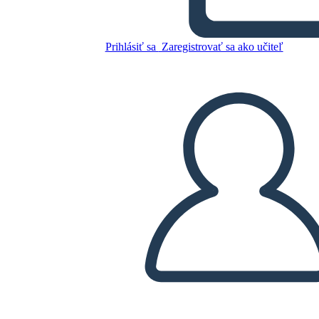
תנאי מלחמה קרים - מירוץ החלל
ואת מירוץ החימוש
Prihlásiť sa
Zaregistrovať sa ako učiteľ
Skopírujte tento Storyboard
VYTVORIŤ STORYBOARD
PREHRAŤ PREZENTÁCIU
ČÍTAJ MI