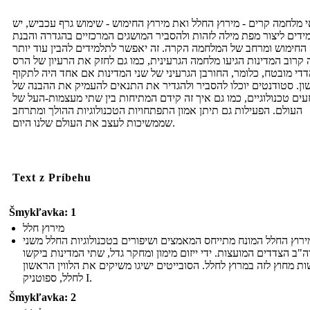
 מלחמה קרים - מירוץ החלל ואת מירוץ החימוש - שימוש גרף עכביש, יש
ידים ליצור מפת מילה לזהות ולהסביר המושגים המרכזיים בהגדרה והבנת
החימוש ומרחב של המלחמה הקרה. זה יאפשר לתלמידים להבין עוד יותר
קרוב המדינות הגיעו מלחמה הגרעינית, כמו גם לחזק את הרעיון של הרס
די מובטח, כלומר, החורבן הגרעיני של שני המדינות אם אחד היה לתקוף
ן. סטודנטים יוכלו להסביר ולהגדיר את התנאים להעמיק את ההבנה של
זעים טכנולוגיים, כמו גם איך זה קידם המתיחות בין שתי מעצמות-העל של
העולם. הפעילות גם תיתן אמון התפתחויות הטכנולוגיות ההולך ומתרחב
שממשיכות לעצב את העולם שלנו היום.
Text z Príbehu
Šmykľavka: 1
מירוץ חלל
ירוץ החלל המונח מתייחס המאמצים ושיפורים בטכנולוגיות החלל משני
"ב הצדדים המועצות. ידי ייזום מימון ומחקר גדל, שתי המדינות ביקשו
ת מחוץ לזה במרוץ לחלל. הסובייטים ישיגו משיקים את הלווין הראשון
לחלל, ספוטניק I.
Šmykľavka: 2