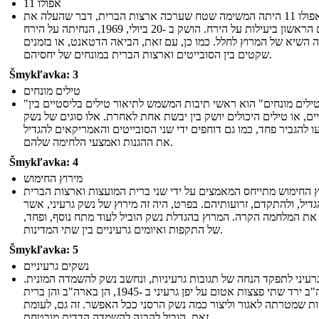
אפולו 11
אפולו 11 היתה המשימה שטח שערכה ארצות הברית, דבר שהעלה את
האדם הראשון ביעילות על הירח. הושק ב -20 ביולי, 1969, הנחיתה על הירח
 השיא של המרוץ לחלל. כמו כן, עם זאת, הביאה הדטאנט, או בזמנים
שקטים בין הסובייטים וארצות הברית במונחים של יחסיהם.
Šmykľavka: 3
טילים מונחים
"טילים מונחים" הוא ראשי תיבות המשמש לתיאור טילים בליסטיים בין
ים, או טילים היכולים יושק בין יבשת אחת לאחרת. אלו סוגים של נשק
עו להגביר פחד, כמו גם דוחפים ידי שני הסובייטים והאמריקאים להגדיל
את ההגנות ואמצעי הלחימה שלהם.
Šmykľavka: 4
מירוץ החימוש
 החימוש מתייחס המאמצים על ידי שני ברית המועצות וארצות הברית
גדיל, ולהתקדם, זרועותיהם. בפרט, היה זה מירוץ של נשק גרעיני, אשר
 את המלחמה הקרה. המרוץ בהגדלת נשק הוביל לעוד מתח נוסף, ופחד
של התקפות ואיומים גרעיניים בין שתי המדינות.
Šmykľavka: 5
נשקים גרעיניים
גרעיני לתפקד הנחה של תגובות גרעיניות, ונחשב נשק להשמדה המונית
ארה"ב ירד שתי פצצות אטום על יפן גרעיני ב -1945, הן בארה"ב והן ברית
ת שמטרתה לאגור וליצור כמה נשק הרסני ככל האפשר. זה גם, לעומת
זאת, הוביל להבנה להשמדה הדדית מובטחת.