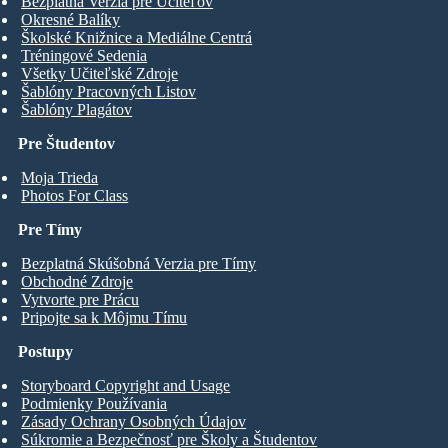
Bezplatná Verzia pre Učiteľov
Okresné Balíky
Školské Knižnice a Mediálne Centrá
Tréningové Sedenia
Všetky Učiteľské Zdroje
Šablóny Pracovných Listov
Šablóny Plagátov
Pre Študentov
Moja Trieda
Photos For Class
Pre Tímy
Bezplatná Skúšobná Verzia pre Tímy
Obchodné Zdroje
Vytvorte pre Prácu
Pripojte sa k Môjmu Tímu
Postupy
Storyboard Copyright and Usage
Podmienky Používania
Zásady Ochrany Osobných Údajov
Súkromie a Bezpečnosť pre Školy a Študentov