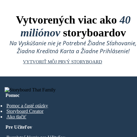
Vytvorených viac ako
40
miliónov
storyboardov
Na Vyskúšanie nie je Potrebné Žiadne Sťahovanie,
Žiadna Kreditná Karta a Žiadne Prihlásenie!
VYTVORIŤ MÔJ PRVÝ STORYBOARD
Pomoc
Pomoc a časté otázky
Storyboard Creator
Ako tlačiť
Pre Učiteľov