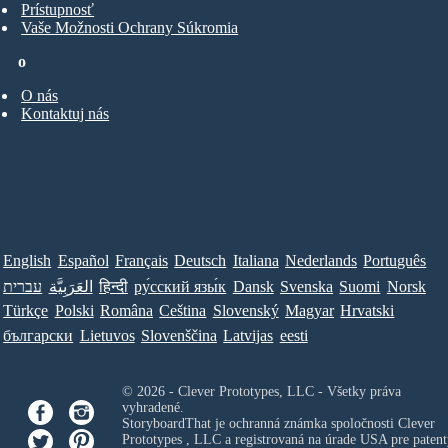
Prístupnosť
Vaše Možnosti Ochrany Súkromia
o
O nás
Kontaktuj nás
English
Español
Français
Deutsch
Italiana
Nederlands
Português
עברית
العَرَبِيَّة
हिन्दी
ру́сский язы́к
Dansk
Svenska
Suomi
Norsk
Türkçe
Polski
Româna
Ceština
Slovenský
Magyar
Hrvatski
български
Lietuvos
Slovenščina
Latvijas
eesti
© 2026 - Clever Prototypes, LLC - Všetky práva
vyhradené.
StoryboardThat je ochranná známka spoločnosti
Clever
Prototypes , LLC
a registrovaná na úrade USA pre patent