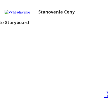
Stanovenie Ceny
te Storyboard
S