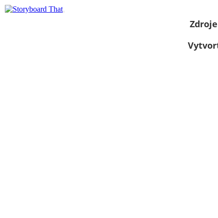
Zdroje
Vytvor