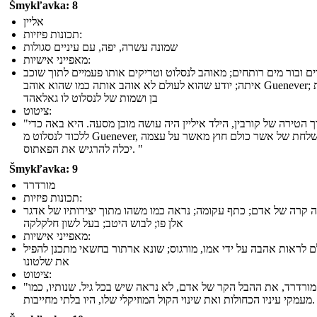
Šmykľavka: 8
אליין
תכונות פיזיות:
שמונה עשרה, יפה, עם עיניים סגולות
מאפייני אישיות:
ים ובור מים רותחים; מאוהב לנסלוט וטריקים אותו פעמיים לתוך שוכב
איתה; יודע שהוא לעולם לא אוהב אותה כמו שהוא אוהב Guenever; נושאת
בן ושמות של לנסלוט לו גאלאהד
ציטוט:
"בתוך הטירה של קורבין, הילד איליין היה עושה מוכן מסעה. היא באה כדי
ללכוד לנסלוט מ Guenever, משלחת של אשר כולם חוץ מאשר על עצמה
יכלה להרגיש את הפאתוס. "
Šmykľavka: 9
מורדרד
תכונות פיזיות:
ה קרה של אדם; כתף עקומה; נראה כמו משהו מתוך יצירותיו של אדגר
אלן פו; לבוש היטב; בעל לשון חלקלקה
מאפייני אישיות:
ם לראות אהבה על ידי אמו, מורגוס; שונא ארתור בחשאי מתכנן להפיל
את שלטונו
ציטוט:
"מורדרד, את ההבל הקר של אדם, לא נראה שיש בכל גיל. שנותיו, כמו
וזיקלי שלו, היו בלתי מחייבות. "