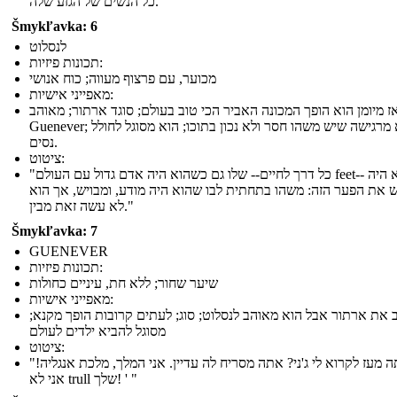
כל הנשים של הגזע שלה."
Šmykľavka: 6
לנסלוט
תכונות פיזיות:
מכוער, עם פרצוף מעווה; כוח אנושי
מאפייני אישיות:
ז מיומן הוא הופך המכונה האביר הכי טוב בעולם; סוגד ארתור; מאוהב
Guenever; היא מרגישה שיש משהו חסר ולא נכון בתוכו; הוא מסוגל לחולל
נסים.
ציטוט:
"כל דרך לחיים-- שלו גם כשהוא היה אדם גדול עם העולם feet-- שלו הוא היה
 את הפער הזה: משהו בתחתית לבו שהוא היה מודע, ומבויש, אך הוא
לא עשה זאת מבין."
Šmykľavka: 7
GUENEVER
תכונות פיזיות:
שיער שחור; ללא חת, עיניים כחולות
מאפייני אישיות:
 את ארתור אבל הוא מאוהב לנסלוט; סוג; לעתים קרובות הופך מקנא;
מסוגל להביא ילדים לעולם
ציטוט:
"איך אתה מעז לקרוא לי ג'ני? אתה מסריח לה עדיין. אני המלך, מלכת אנגליה!
אני לא trull שלך! ' "