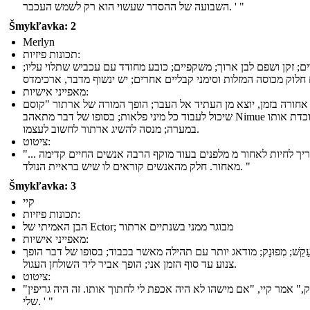
השבועה של ההסדר שעשוי הוא רק לשמש העכבר. ' "
Šmykľavka: 2
Merlyn
תכונות פיזיות:
ם; זקן ושפם לבן ארוך; משקפיים; כובע מחודד עם עכביש שתלוי עליו;
 חלוק מכוסה המזלות וסימני קבליים אחרים; יש ינשוף מדבר, ארכימדס
מאפייני אישיות:
אחורה בזמן, יוצא מן העתיד אל העבר; הופך המורה של ארתור "קוסם
שיכול לעבוד כל מיני פלאות; בסופו של דבר מתאהב Nimue אשר לוכדת אותו
במערה; מנסה להשיג ארתור לחשוב לעצמו.
ציטוט:
"... אני צריך לחיות לאחור מ מלפנים בעוד מוקף הרבה אנשים החיים קדימה
מאחור. חלק מהאנשים קוראים לו שיש בראיית הנולד. "
Šmykľavka: 3
קיי
תכונות פיזיות:
הבן האמיתי של Ector; מבוגר ממני בשנתיים ארתור
מאפייני אישיות:
ַקֵשׁ; מְפוּנָק; מודאג יותר עם תהילה מאשר בכבוד; בסופו של דבר הופך
צנוע עד סוף הזמן אני; הופך אביר ליד השולחן העגול.
ציטוט:
"זה יספיק," אמר קיי, "אם מישהו לא היה אכפת לי לחתוך אותו. זה היה גריפין
שלי. ' "