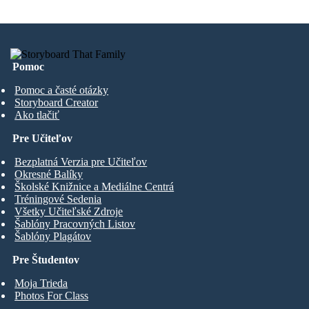
Pomoc
Pomoc a časté otázky
Storyboard Creator
Ako tlačiť
Pre Učiteľov
Bezplatná Verzia pre Učiteľov
Okresné Balíky
Školské Knižnice a Mediálne Centrá
Tréningové Sedenia
Všetky Učiteľské Zdroje
Šablóny Pracovných Listov
Šablóny Plagátov
Pre Študentov
Moja Trieda
Photos For Class