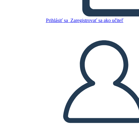
Prihlásiť sa
Zaregistrovať sa ako učiteľ
פעם אחת והמלך לעתיד לבוא -
מפת התווים
Skopírujte tento Storyboard
VYTVORIŤ STORYBOARD
PREHRAŤ PREZENTÁCIU
ČÍTAJ MI