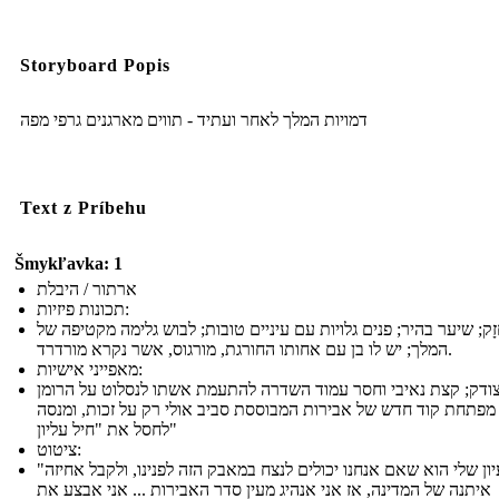
Storyboard Popis
דמויות המלך לאחר ועתיד - תווים מארגנים גרפי מפה
Text z Príbehu
Šmykľavka: 1
ארתור / היבלת
תכונות פיזיות:
זָק; שיער בהיר; פנים גלויות עם עיניים טובות; לבוש גלימה מקטיפה של
המלך; יש לו בן עם אחותו החורגת, מורגוס, אשר נקרא מורדרד.
מאפייני אישיות:
וצודק; קצת נאיבי וחסר עמוד השדרה להתעמת אשתו לנסלוט על הרומן
מפתחת קוד חדש של אבירות המבוססת סביב אולי רק על זכות, ומנסה
לחסל את "חיל עליון"
ציטוט:
"הרעיון שלי הוא שאם אנחנו יכולים לנצח במאבק הזה לפנינו, ולקבל אחיזה
איתנה של המדינה, אז אני אנהיג מעין סדר האבירות ... אני אבצע את