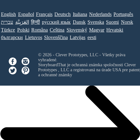
English
Español
Français
Deutsch
Italiana
Nederlands
Português
Norsk
Suomi
Svenska
Dansk
ру́сский язы́к
हिन्दी
العَرَبِيَّة
עברית
Türkçe
Polski
Româna
Ceština
Slovenský
Magyar
Hrvatski
български
Lietuvos
Slovenščina
Latvijas
eesti
© 2026 - Clever Prototypes, LLC - Všetky práva
vyhradené.
StoryboardThat je ochranná známka spoločnosti
Clever
Prototypes , LLC
a registrovaná na úrade USA pre patent
a ochranné známky