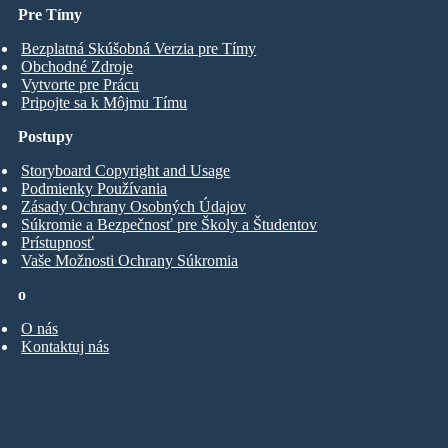
Pre Tímy
Bezplatná Skúšobná Verzia pre Tímy
Obchodné Zdroje
Vytvorte pre Prácu
Pripojte sa k Môjmu Tímu
Postupy
Storyboard Copyright and Usage
Podmienky Používania
Zásady Ochrany Osobných Údajov
Súkromie a Bezpečnosť pre Školy a Študentov
Prístupnosť
Vaše Možnosti Ochrany Súkromia
o
O nás
Kontaktuj nás