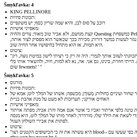
Šmykľavka: 4
KING PELLINORE
תכונות פיזיות:
רוכב על סוס לבן, והיא שמה שריון כסף; יש משקפיים
מאפייני אישיות:
קצת מגושם, ולא אביר טוב מאוד; צדים והחיה Questing כמשפחת Pellinore
נגזר לעשות במשך דורות; מכירה בכך שכאשר הוא מפסיק לצוד אותה,
היא תמות, אז הוא מתחיל בחיפושיו אחר החיה שוב.
ציטוט:
"לא התכוונתי לעזוב אותך לגמרי. היה זה רק כי רציתי לישון במיטת נוצה, רק
הייתי חוזרת, בינינו, גם אני. אה, נא לא למות, חיה, ולהשאיר אותי בלי
שום fewmets! ' "
Šmykľavka: 5
מורגוס
תכונות פיזיות:
 שחור ועיניים כחולות; מְעוּדָן; מכשפה; אשתו של המלך לוט; אמא של
האחים אורקני; תערוכות לא מעט על מנת אהבת בניית
מאפייני אישיות:
 טינה כלפי ארתור ואביו כי אוטר אנס אמה והרג אביה; מפתה ארתור
די לשאת את הילד שלו, מורדרד; לאחר מותו של המלך לוט, היא מנסה
לפתות את אבירי השולחן העגול.
ציטוט:
"היא עשתה את זה כי הכישופים הקטנים רצו blood-- אותה כפי שעשו עם