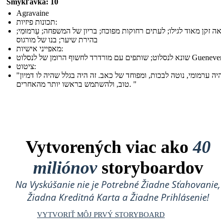
Šmykľavka: 10
Agravaine
תכונות פיזיות:
ה זקן מאוד לגילו; לעתים רחוקות מפוכח; בריון של המשפחה; עַרמוּמִי;
בהירת שיער; בנו של מורגוס
מאפייני אישיות:
א לנסלוט; שותפים עם מורדרד לחשוף הרומן של לנסלוט Guenever
ציטוט:
"הוא היה ערמומי, נוטה לבכות, ומפוחד של כאב. זה היה בגלל שהיה לו דמיון
טוב, ולהשתמש בראשו יותר מהאחרים. "
Vytvorených viac ako
40
miliónov
storyboardov
Na Vyskúšanie nie je Potrebné Žiadne Sťahovanie,
Žiadna Kreditná Karta a Žiadne Prihlásenie!
VYTVORIŤ MÔJ PRVÝ STORYBOARD