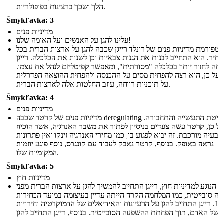
הלך ושכך ברצינות בפופולריות.
Šmykľavka: 3
מדיניות פנים
עלינו להגן על האנשים ועל האומה שלנו!
פורמת מדיניות פנים של רונלד רייגן שכבה להגן על ארצות הברית בכל
ר. הוא התחייב לבנות את הגנות צבאיות וכן לשנות את הכלכלה. רייגן
 לחזור יותר בכלכלה "מסורתית", ומאפשר קפיטליזם לנהל את עצמו.
ל כן, הוא רצה להפחית מסים על ההכנסה ולהפחית ההוצאה הפדרלית
על תוכניות רווחה, עוזב החלטות אלה לארצות הברית.
Šmykľavka: 4
מדיניות פנים
מדיניות פנים של קרטר שכבה deregulating שליטת התעשייה והתחבורה.
 כן, קרטר עשה צעדים בניסיון לפתור את משבר האנרגיה, אשר הוכיח
עיה מורכבת. זה יבוא לפגוע בו, כמו מחירי האנרגיה זינקו ואין פתרונות
נראה באופק. בנוסף, קרטר נאבק לעבוד עם קונגרס, נוסף פוגע יוזמות
המקומיות שלו.
Šmykľavka: 5
מדיניות חוץ
הנוגע למדיניות חוץ, רייגן התחייב להמשיך להגן על ארצות הברית מפני
סובייטית, כמו המלחמה הקרה הייתה עדיין בעיצומה במועד הבחירות
1980. רייגן התחייב להגן על הרעיונות והאידיאלים של הדמוקרטיה וחירויות
של האדם, תוך הפחתת ההשפעה הסובייטית. בנוסף, רייגן התחייב להגן