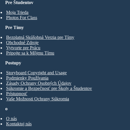
Pre Študentov
Moja Trieda
Photos For Class
Pre Tímy
Bezplatná Skúšobná Verzia pre Tímy
Obchodné Zdroje
Vytvorte pre Prácu
Pripojte sa k Môjmu Tímu
Postupy
Storyboard Copyright and Usage
Podmienky Používania
Zásady Ochrany Osobných Údajov
Súkromie a Bezpečnosť pre Školy a Študentov
Prístupnosť
Vaše Možnosti Ochrany Súkromia
o
O nás
Kontaktuj nás