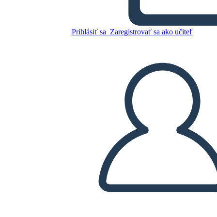
הנשיאות של רונלד רייגן -
הבחירות של 1980
Prihlásiť sa
Zaregistrovať sa ako učiteľ
Skopírujte tento Storyboard
VYTVORIŤ STORYBOARD
PREHRAŤ PREZENTÁCIU
ČÍTAJ MI