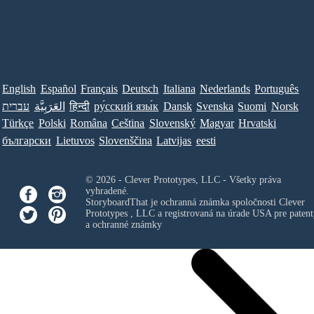
English
Español
Français
Deutsch
Italiana
Nederlands
Português
Norsk
Suomi
Svenska
Dansk
ру́сский язы́к
हिन्दी
العَرَبِيَّة
עברית
Türkçe
Polski
Româna
Ceština
Slovenský
Magyar
Hrvatski
български
Lietuvos
Slovenščina
Latvijas
eesti
© 2026 - Clever Prototypes, LLC - Všetky práva
vyhradené.
StoryboardThat je ochranná známka spoločnosti
Clever
Prototypes , LLC
a registrovaná na úrade USA pre patent
a ochranné známky