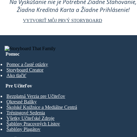
Na Vyskúšanie nie je Potrebné Žiadne Sťahovanie,
Žiadna Kreditná Karta a Žiadne Prihlásenie!
VYTVORIŤ MÔJ PRVÝ STORYBOARD
Pomoc
Pomoc a časté otázky
Storyboard Creator
Ako tlačiť
Pre Učiteľov
Bezplatná Verzia pre Učiteľov
Okresné Balíky
Školské Knižnice a Mediálne Centrá
Tréningové Sedenia
Všetky Učiteľské Zdroje
Šablóny Pracovných Listov
Šablóny Plagátov