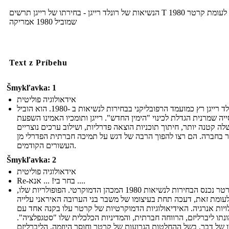
הנשיאות של רונלד רייגן - בחירתו של רייגן תרשים T 1980 לעומת קרטר
שמוביל 1980 אמריקה
Text z Príbehu
Šmykľavka: 1
אידאולוגיה פוליטית
רונלד רייגן רץ כמועמד הרפובליקני בבחירות לנשיאות ב -1980. הוא הוביל
יה שמרנית הגדלת לכינוי "הימין החדש". רייגן ותומכיו האמינו השפעת
ה קטנה יותר, חיתוך תוכניות הוצאה פדרליות, ושילוב ערכים נוצריים
ר בחברה. הם רצו להפוך הרבה של דגש על תמיכה חברתית הפדרלי מן
העשורים הקודמים.
Šmykľavka: 2
אידאולוגיה פוליטית
Re-בחר בי! ... אנא ....
ג'ימי קרטר נכנס הבחירות לנשיאות 1980 המכהן הדמוקרטי. הפופולריות שלו,
עומת זאת, דעכה תחת בעיצומו של משבר בני הערובה האיראני עלייה
ויות אנרגיה. האידיאולוגיות הדמוקרטיות של קרטר עלו בקנה אחד עם
נתו ליברליזם, הרווחה חברתית, והמדיניות הכלכלית שלו "סטגפלציה".
 של דבר, בשל ההחלטות הגרועות של קרטר וחוסר היוזמה, הליברליזם