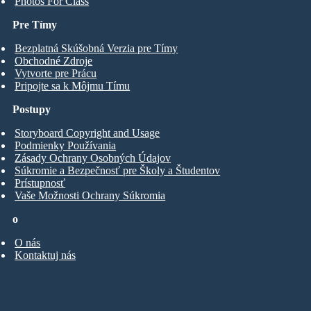
Photos For Class
Pre Tímy
Bezplatná Skúšobná Verzia pre Tímy
Obchodné Zdroje
Vytvorte pre Prácu
Pripojte sa k Môjmu Tímu
Postupy
Storyboard Copyright and Usage
Podmienky Používania
Zásady Ochrany Osobných Údajov
Súkromie a Bezpečnosť pre Školy a Študentov
Prístupnosť
Vaše Možnosti Ochrany Súkromia
o
O nás
Kontaktuj nás