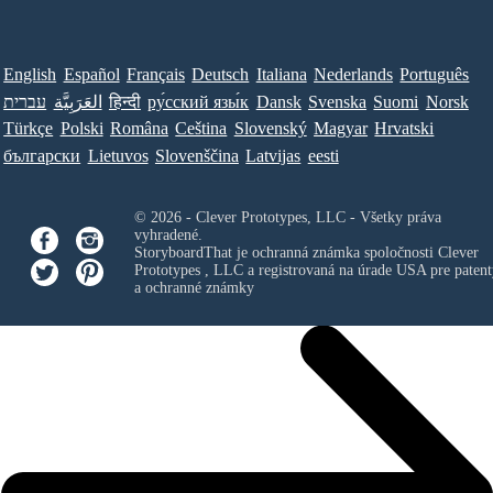
English
Español
Français
Deutsch
Italiana
Nederlands
Português
Norsk
Suomi
Svenska
Dansk
ру́сский язы́к
हिन्दी
العَرَبِيَّة
עברית
Türkçe
Polski
Româna
Ceština
Slovenský
Magyar
Hrvatski
български
Lietuvos
Slovenščina
Latvijas
eesti
© 2026 - Clever Prototypes, LLC - Všetky práva
vyhradené.
StoryboardThat je ochranná známka spoločnosti
Clever
Prototypes , LLC
a registrovaná na úrade USA pre patent
a ochranné známky