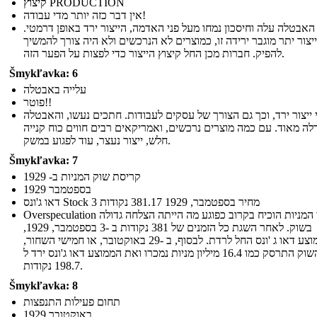
קיצוץ PRODUCTION
אין דבר כזה יותר מדי עבודה!
האבטלה עלה וחיסכון נמחו מעל פני האדמה, הייצור ירד באופן דרמטי.
ייצור יתר מוגבר ירידה זו, כמוצרים לא הנרכשים ולא היה צורך להמשיך
להפיק. חברות מכן החל קיצוץ הייצור כדי לפצות על הפער הזה.
Šmykľavka: 6
עלייה באבטלה
פוטר!!
 ייצור ירד, וכך גם הצורך של עסקים לעבודות. חתכים נעשו, והאבטלה
לה מאוד. עם כמה מוצרים נרכשים, ואמריקאים רבים חווים כוח קנייה
חלש, ייצור נעצר, עוד לפגוע במשק.
Šmykľavka: 7
קריסת שוק המניות ב- 1929
בספטמבר 1929
דאו ג'ונס Stock 3 מחיר בספטמבר, 1929 381.17 נקודות
Overspeculation במחירי המניות הוכיח בקרוב כפוגע מה הייתה הצלחה גדולה
בשוק. לאחר השגת כל הזמנים של 381 נקודות ב -3 בספטמבר, 1929,
הממוצע דאו ג 'ונס החל לרדת. לבסוף, ב -29 באוקטובר, או חמישי השחור,
השוק התרסק כמו 16.4 מיליון מניות נמכרו ואת הממוצע דאו ג'ונס ירד ל
198.7 נקודות.
Šmykľavka: 8
תחום פעילות התנפצות
באוקטובר 1929