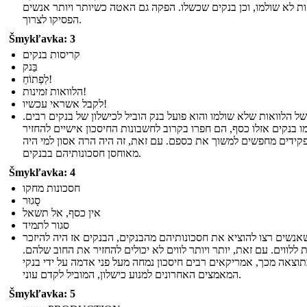
ות לא שולמו, וכן בנקים שכשלו. הפקה גם האטה כשיותר ויותר אנשים
הפסיקו לצרוך.
Šmykľavka: 3
קריסות בנקים
בַּנק
לִפְתוֹחַ!
הלוואות זמינות!
לקבל אשראי עכשיו!
של הלוואות שלא שולמו והוא פועל בנק הוביל לכישלון של בנקים רבים.
ו בנקים אזלו כסף, הם חפרו בקרוב לחשבונות החיסכון אישיים להחזיר
קידים מחפשים למשוך את כספם. עם זאת, זה היה הרה אסון למי היה
מאוחסן חסכונותיהם בבנקים.
Šmykľavka: 4
חסכונות מחקו
סָגוּר
אין כסף, אל תשאל
סגור לתמיד
אנשים רצו להוציא את חסכונותיהם מהבנקים, הבנקים אז היה להיזכר
 ללווים. עם זאת, יותר ויותר לווים לא יכולים להחזיר את החוב שלהם.
וצאה מכך, אמריקאים רבים חיסכון נמחה מעל פני אדמה על ידי בנקי
המאמצים האחרונים למנוע כישלון, המוביל לקדם עוני.
Šmykľavka: 5