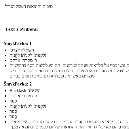
סיבות ותוצאות השפל הגדול
Text z Príbehu
Šmykľavka: 1
השאלה לצרכן
לִקְנוֹת! לִקְנוֹת! לִקְנוֹת!
'ר' מקררי ארהב
 עשו כסף על הלוואות שנתנו לצרכנים. הם היו להלוות כסף בחופשיות
רצו לרכוש מוצרים או מוצרים חדשים. כצרכנים לווים כסף, הם רכשו
מוצרים באשראי, ובכלל זה גם בחובות פרט כבדים.
Šmykľavka: 2
Backlash השאלה
'ר' מקררי ארהב
סָגוּר
לִקְנוֹת! לִקְנוֹת! לִקְנוֹת!
סָגוּר
סָגוּר
 צרכנים מצאו את עצמם בחובות עצומים. ככל שיותר ויותר אמריקאים
וטרו, הם לא יכלו להחזיר את ההלוואות שלהם לבנקים. כתוצאה מכך,