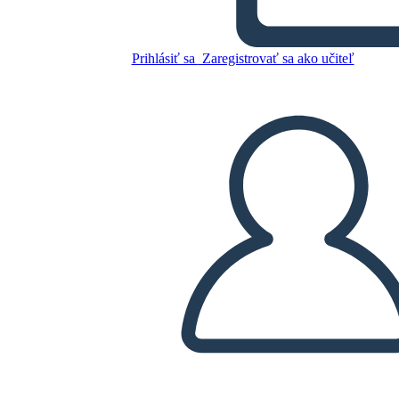
סיבות ותוצאות של השפל הגדול
Prihlásiť sa
Zaregistrovať sa ako učiteľ
Skopírujte tento Storyboard
VYTVORIŤ STORYBOARD
PREHRAŤ PREZENTÁCIU
ČÍTAJ MI