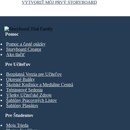
VYTVORIŤ MÔJ PRVÝ STORYBOARD
Pomoc
Pomoc a časté otázky
Storyboard Creator
Ako tlačiť
Pre Učiteľov
Bezplatná Verzia pre Učiteľov
Okresné Balíky
Školské Knižnice a Mediálne Centrá
Tréningové Sedenia
Všetky Učiteľské Zdroje
Šablóny Pracovných Listov
Šablóny Plagátov
Pre Študentov
Moja Trieda