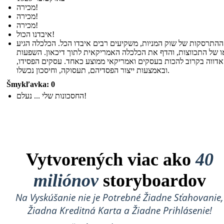
מכירה!
מכירה!
מכירה!
איבדנו הכול!
התרסקות של שוק המניות, משקיעים רבים איבדו הכל. הכלכלה הגיע
ו של התכווצות, והדף את הכלכלה האמריקאית לתוך דיכאון. השפעות
דווה בקרוב להכות בעסקים ואמריקאי ממוצע כאחד. עסקים הפסידו,
ובאמצעות ייצור הפסדיהם, תעסוקה, וחיסכון נכשלו.
Šmykľavka: 0
החסכונות שלי ... נעלם!
Vytvorených viac ako
40
miliónov
storyboardov
Na Vyskúšanie nie je Potrebné Žiadne Sťahovanie,
Žiadna Kreditná Karta a Žiadne Prihlásenie!