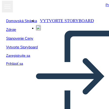
Pr
VYTVORTE STORYBOARD
Domovská Stránka
Zdroje
Stanovenie Ceny
Vytvorte Storyboard
Zaregistrujte sa
Prihlásiť sa
דיאגרמת מגרש משחקי הרעב