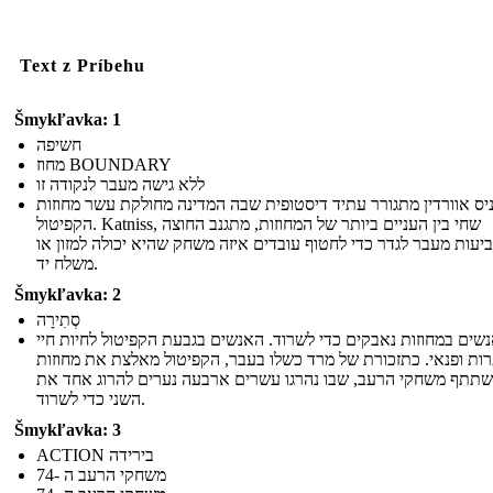
Text z Príbehu
Šmykľavka: 1
חשיפה
מחוז BOUNDARY
ללא גישה מעבר לנקודה זו
יס אוורדין מתגורר עתיד דיסטופית שבה המדינה מחולקת עשר מחוזות
הקפיטול. Katniss, שחי בין העניים ביותר של המחוזות, מתגנב החוצה
יעות מעבר לגדר כדי לחטוף עובדים איזה משחק שהיא יכולה למזון או
משלח יד.
Šmykľavka: 2
סְתִירָה
שים במחוזות נאבקים כדי לשרוד. האנשים בגבעת הקפיטול לחיות חיי
ות ופנאי. כתזכורת של מרד כשלו בעבר, הקפיטול מאלצת את מחוזות
תתף משחקי הרעב, שבו נהרגו עשרים ארבעה נערים להרוג אחד את
השני כדי לשרוד.
Šmykľavka: 3
ACTION בירידה
משחקי הרעב ה -74