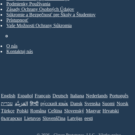
Podmienky Používania
Zásady Ochrany Osobných Údajov
Súkromie a Bezpečnosť pre Školy a Študentov
Prístupnosť
Vaše Možnosti Ochrany Súkromia
o
O nás
Kontaktuj nás
English
Español
Français
Deutsch
Italiana
Nederlands
Português
עברית
العَرَبِيَّة
हिन्दी
ру́сский язы́к
Dansk
Svenska
Suomi
Norsk
Türkçe
Polski
Româna
Ceština
Slovenský
Magyar
Hrvatski
български
Lietuvos
Slovenščina
Latvijas
eesti