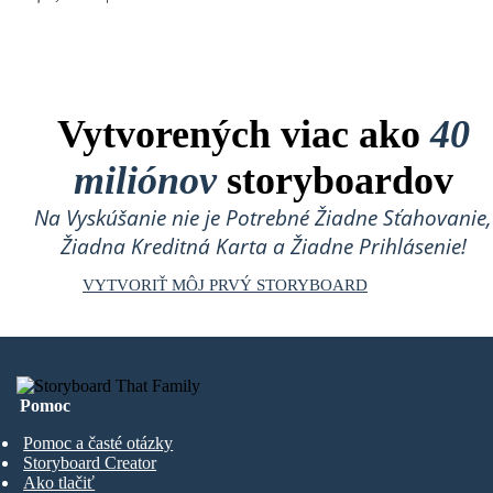
Vytvorených viac ako
40
miliónov
storyboardov
Na Vyskúšanie nie je Potrebné Žiadne Sťahovanie,
Žiadna Kreditná Karta a Žiadne Prihlásenie!
VYTVORIŤ MÔJ PRVÝ STORYBOARD
Pomoc
Pomoc a časté otázky
Storyboard Creator
Ako tlačiť