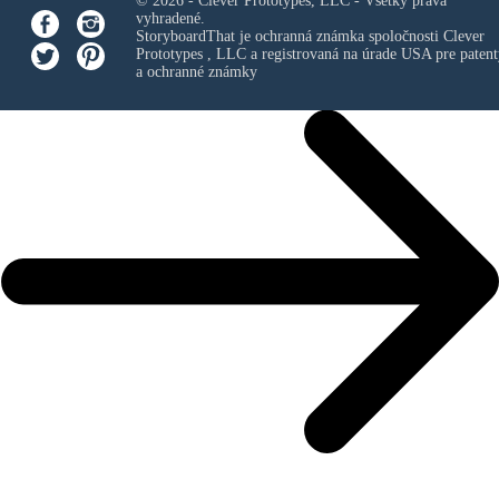
© 2026 - Clever Prototypes, LLC - Všetky práva
vyhradené.
StoryboardThat je ochranná známka spoločnosti
Clever
Prototypes , LLC
a registrovaná na úrade USA pre patent
a ochranné známky