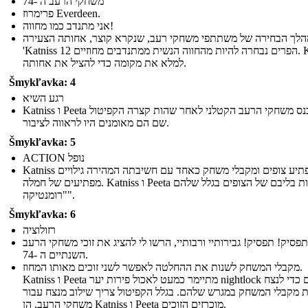
משחקי הרעב ה -74
פרימרוז Everdeen.
אני מתנדב כמו מחווה!
לך הבחירה של משתתפי משחקי רעב, שנקרא קוצר, אחותה הצעירה
'Katniss הפרים נבחרה להיות מהחווה הנשית ממתנדבים מחוזיים 12. Katniss
למלא את מקומה כדי להציל את אחותה.
Šmykľavka: 4
רגע השיא
Katniss ו Peeta להיכנס משחקי הרעב הקטלני לאחר שהות קצרה הקפיטול
שם הם מאומנים היו לראווה לציבור.
Šmykľavka: 5
ACTION נופל
Katniss מפתיע צופים ומקבלי משחק כאחד עם חשיבתה המהירה גילויים
מפתיעים של חמלה. Katniss ו Peeta לזכות בליבם של הצופים בגלל שלהם
"רומנטיקה".
Šmykľavka: 6
רזולוציה
תפסיק! תפסיק! גבירותיי ורבותיי, הרשו לי להציג את זוכי משחקי הרעב
השנתיים ה -74.
מקבלי המשחק לשנות את ההחלטה לאפשר לשני זוכים מאותו המחוז.
Katniss ו Peeta מתיימר כמעט לאכול פירות יער nightlock רעילים כדי לנצח
 מקבלי המשחק במגרש שלהם. בגלל הקפיטול צריך שילוב מנצח עבור
משחקי הרעב, הן Katniss ו Peeta מוכרזים הזוכים.