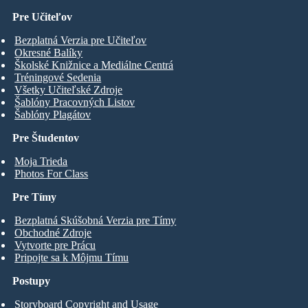
Pre Učiteľov
Bezplatná Verzia pre Učiteľov
Okresné Balíky
Školské Knižnice a Mediálne Centrá
Tréningové Sedenia
Všetky Učiteľské Zdroje
Šablóny Pracovných Listov
Šablóny Plagátov
Pre Študentov
Moja Trieda
Photos For Class
Pre Tímy
Bezplatná Skúšobná Verzia pre Tímy
Obchodné Zdroje
Vytvorte pre Prácu
Pripojte sa k Môjmu Tímu
Postupy
Storyboard Copyright and Usage