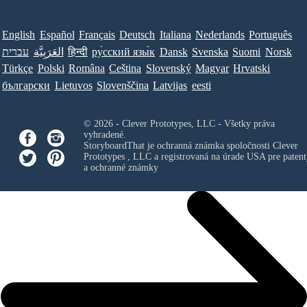
English
Español
Français
Deutsch
Italiana
Nederlands
Português
עברית
العَرَبِيَّة
हिन्दी
ру́сский язы́к
Dansk
Svenska
Suomi
Norsk
Türkçe
Polski
Româna
Ceština
Slovenský
Magyar
Hrvatski
български
Lietuvos
Slovenščina
Latvijas
eesti
© 2026 - Clever Prototypes, LLC - Všetky práva
vyhradené.
StoryboardThat je ochranná známka spoločnosti
Clever
Prototypes , LLC
a registrovaná na úrade USA pre patent
a ochranné známky