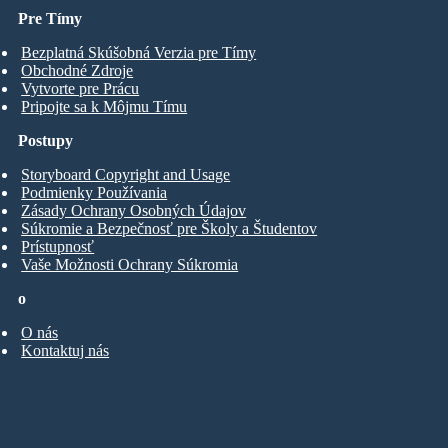
Pre Tímy
Bezplatná Skúšobná Verzia pre Tímy
Obchodné Zdroje
Vytvorte pre Prácu
Pripojte sa k Môjmu Tímu
Postupy
Storyboard Copyright and Usage
Podmienky Používania
Zásady Ochrany Osobných Údajov
Súkromie a Bezpečnosť pre Školy a Študentov
Prístupnosť
Vaše Možnosti Ochrany Súkromia
o
O nás
Kontaktuj nás