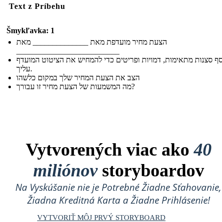
Text z Príbehu
Šmykľavka: 1
הצעת מחיר מועדפת מאת ______________ מאת
__________________________
ף סצנות מתאימות, דמויות ופריטים כדי להמחיש את הציטוט המועדף
עליך.
הצב את הצעת המחיר שלך במקום כלשהו
מה המשמעות של הצעת מחיר זו עבורך?
Vytvorených viac ako
40
miliónov
storyboardov
Na Vyskúšanie nie je Potrebné Žiadne Sťahovanie,
Žiadna Kreditná Karta a Žiadne Prihlásenie!
VYTVORIŤ MÔJ PRVÝ STORYBOARD