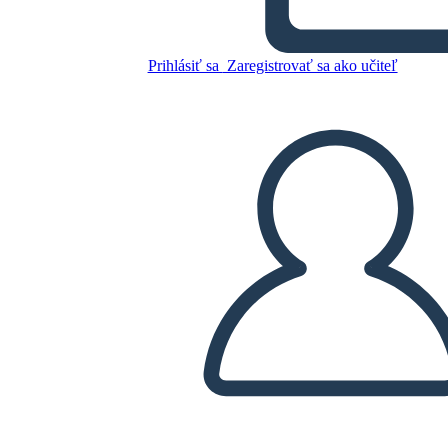
Skopírujte tento Storyboard
VYTVORIŤ STORYBOARD
Prihlásiť sa
Zaregistrovať sa ako učiteľ
PREHRAŤ PREZENTÁCIU
ČÍTAJ MI