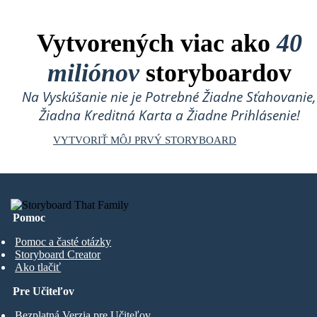
Vytvorených viac ako
40
miliónov
storyboardov
Na Vyskúšanie nie je Potrebné Žiadne Sťahovanie,
Žiadna Kreditná Karta a Žiadne Prihlásenie!
VYTVORIŤ MÔJ PRVÝ STORYBOARD
Pomoc
Pomoc a časté otázky
Storyboard Creator
Ako tlačiť
Pre Učiteľov
Bezplatná Verzia pre Učiteľov