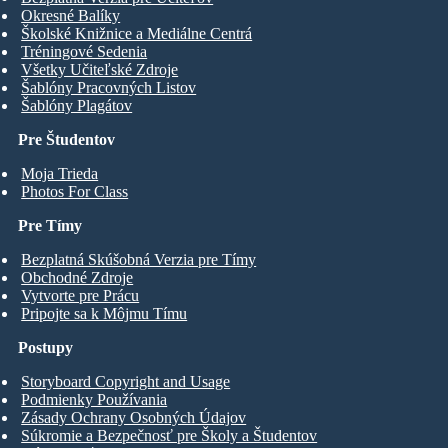
Okresné Balíky
Školské Knižnice a Mediálne Centrá
Tréningové Sedenia
Všetky Učiteľské Zdroje
Šablóny Pracovných Listov
Šablóny Plagátov
Pre Študentov
Moja Trieda
Photos For Class
Pre Tímy
Bezplatná Skúšobná Verzia pre Tímy
Obchodné Zdroje
Vytvorte pre Prácu
Pripojte sa k Môjmu Tímu
Postupy
Storyboard Copyright and Usage
Podmienky Používania
Zásady Ochrany Osobných Údajov
Súkromie a Bezpečnosť pre Školy a Študentov