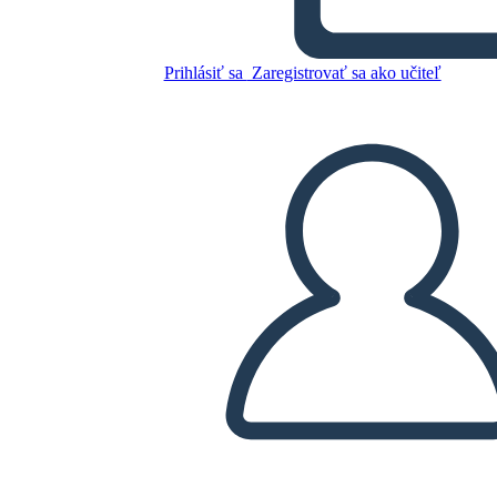
Prihlásiť sa
Zaregistrovať sa ako učiteľ
Skopírujte tento Storyboard
VYTVORIŤ STORYBOARD
PREHRAŤ PREZENTÁCIU
ČÍTAJ MI