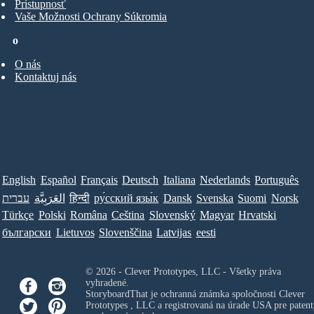
Prístupnosť
Vaše Možnosti Ochrany Súkromia
o
O nás
Kontaktuj nás
English
Español
Français
Deutsch
Italiana
Nederlands
Português
עברית
العَرَبِيَّة
हिन्दी
ру́сский язы́к
Dansk
Svenska
Suomi
Norsk
Türkçe
Polski
Româna
Ceština
Slovenský
Magyar
Hrvatski
български
Lietuvos
Slovenščina
Latvijas
eesti
© 2026 - Clever Prototypes, LLC - Všetky práva
vyhradené.
StoryboardThat je ochranná známka spoločnosti
Clever
Prototypes , LLC
a registrovaná na úrade USA pre patent