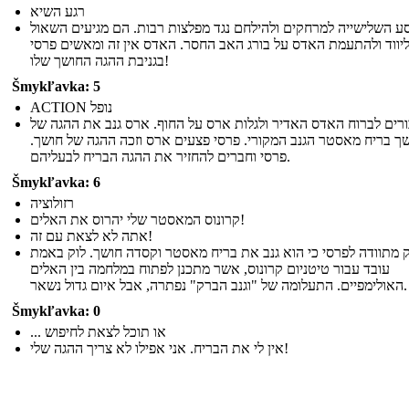
רגע השיא
ע השלישייה למרחקים ולהילחם נגד מפלצות רבות. הם מגיעים השאול
יווד ולהתעמת האדס על בורג האב החסר. האדס אין זה ומאשים פרסי
בגניבת ההגה החושך שלו!
Šmykľavka: 5
ACTION נופל
ורים לברוח האדס האדיר ולגלות ארס על החוף. ארס גנב את ההגה של
שך בריח מאסטר הגנב המקורי. פרסי פצעים ארס וזכה ההגה של חושך
פרסי וחברים להחזיר את ההגה הבריח לבעליהם.
Šmykľavka: 6
רזולוציה
קרונוס המאסטר שלי יהרוס את האלים!
אתה לא לצאת עם זה!
ק מתוודה לפרסי כי הוא גנב את בריח מאסטר וקסדה חושך. לוק באמת
עובד עבור טיטניום קרונוס, אשר מתכנן לפתוח במלחמה בין האלים
האולימפיים. התעלומה של "וגנב הברק" נפתרה, אבל איום גדול נשאר.
Šmykľavka: 0
... או תוכל לצאת לחיפוש
אין לי את הבריח. אני אפילו לא צריך ההגה שלי!