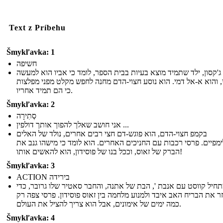
Text z Príbehu
Šmykľavka: 1
חשיפה
ג'קסון, ילד שתמיד מוצא בעיות בבית הספר, לומד כי אביו הוא למעשה
י, והוא א-אל דמי. הוא נוסע חצוי-הדם מחנה לחפש מקלט מפני מפלצות
כי הם תמיד אחריו.
Šmykľavka: 2
סְתִירָה
אני חושב שאלך להפוך אותך דולפין ...
בקמפ חצוי-הדם, הוא פוגש-דם חצי רבים אחרים, נולד של האלים
מפיים. פרסי רכבות עם החניכים האחרים. הוא לומד כי מישהו גנב את
הברק של זאוס, וככל בנו של פוסידון, הוא להאשים אותו!
Šmykľavka: 3
ACTION בירידה
חיל קווסט עם אנבת ', הבת של אתנה, והחבר סאטיר שלו גרובר, כדי
 את הבריח האב איבד ולמנוע מלחמה בין זאוס פוסידון. פרסי צפה רק
כמה ימים של אימונים, אבל הוא צריך להציל את העולם.
Šmykľavka: 4