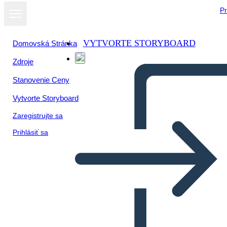
Pr
VYTVORTE STORYBOARD
Domovská Stránka
Zdroje
Stanovenie Ceny
Vytvorte Storyboard
Zaregistrujte sa
Prihlásiť sa
תרשים מגרש וגנב הברק