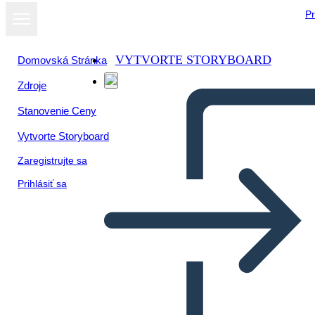
Pr
VYTVORTE STORYBOARD
Domovská Stránka
Zdroje
Stanovenie Ceny
Vytvorte Storyboard
Zaregistrujte sa
Prihlásiť sa
דיאגרמת עלילת הספר