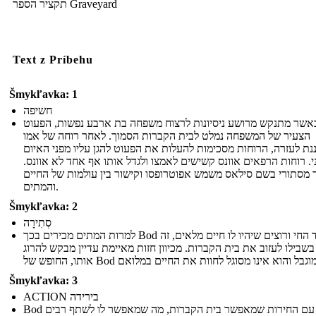
תקציר הספר Graveyard
Text z Príbehu
Šmykľavka: 1
חשיפה
אשר מתנקש מרושע ניסיונות לרצוח משפחה בת ארבע נפשות, הפעוט
הצעיר של המשפחה נמלט לבית הקברות הסמוך. לאחר רוחה של אמו
ת לעזרה, הרוחות מסכימות להעלות את הפעוט להגן עליו מפני האיום
י. רוחות הרפאים אוונס קשישים לאמצו ולגדל אותו אף אחד לא אוונס
ר מסתורי בשם סילאס משמש אפוטרופסו וקישור בין עולמות של החיים
והמתים.
Šmykľavka: 2
סְתִירָה
למרות המתים מכירים בכך Bod הוא ילד החי ורוצים שיהיו לו חיים מלאים, זה
שבילו לעזוב את בית הקברות. מכיוון חזות מאיימת עדיין מבקש להרוג
Šmykľavka: 3
ACTION בירידה
Bod גדל עם החירות שמאפשר בית הקברות, מה שמאפשר לו לשתף רבים