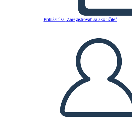
Graveyard
Prihlásiť sa
Zaregistrovať sa ako učiteľ
Skopírujte tento Storyboard
VYTVORIŤ STORYBOARD
PREHRAŤ PREZENTÁCIU
ČÍTAJ MI