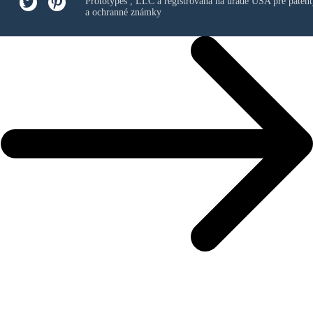
Prototypes , LLC
a registrovaná na úrade USA pre patent
a ochranné známky