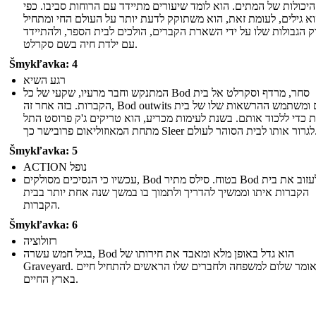
יכולות של המתים. הוא לומד שיעורים מתיידד עם הרוחות סביבו. כפי
א גילים, לעומת זאת, הוא משתוקק לדעת יותר על העולם החי ומתחיל
ק הגבולות שלו על ידי השארת הקברים, הולכים לבית הספר, ולהתיידד
עם ילדת חיה בשם סקרלט.
Šmykľavka: 4
רגע השיא
המתנקש וחבר מרעיו, שקעי של כל Bod סחר, מרדף וסקרלט אל בית
הקברות. בזה אחר זה, Bod outwits אותם ומשתמש ההרשאות שלו של בית
 כדי ללכוד אותם. בשנת לעימות מכריע, הוא טריקים ג'ק פרוסט התל
מתחת המאוזוליאום פרובישר כך Sle
Šmykľavka: 5
ACTION נופל
עכשיו כי הנסיכים מסולקים, Bod בטוח. סילס מתיר Bod לעזוב את בית
הקברות איתו וממשיך להדריך ולתמוך בו במשך שנה אחת יותר בבית
הקברות.
Šmykľavka: 6
רזולוציה
בגיל חמש עשרה, Bod הוא גדל באופן מלא ומאבד את חירותו של
Graveyard. הוא אומר שלום למשפחה ולחברים שלו הראשים להתחיל חיים
בארץ החיים.