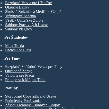
Bezplatná Verzia pre Učiteľov
Okresné Balíky
Školské Knižnice a Mediálne Centrá
Tréningové Sedenia
Všetky Učiteľské Zdroje
Šablóny Pracovných Listov
Šablóny Plagátov
Pre Študentov
Moja Trieda
Photos For Class
Pre Tímy
Bezplatná Skúšobná Verzia pre Tímy
Obchodné Zdroje
Vytvorte pre Prácu
Pripojte sa k Môjmu Tímu
Postupy
Storyboard Copyright and Usage
Podmienky Používania
Zásady Ochrany Osobných Údajov