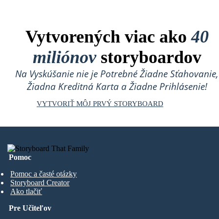
Vytvorených viac ako
40
miliónov
storyboardov
Na Vyskúšanie nie je Potrebné Žiadne Sťahovanie,
Žiadna Kreditná Karta a Žiadne Prihlásenie!
VYTVORIŤ MÔJ PRVÝ STORYBOARD
Pomoc
Pomoc a časté otázky
Storyboard Creator
Ako tlačiť
Pre Učiteľov