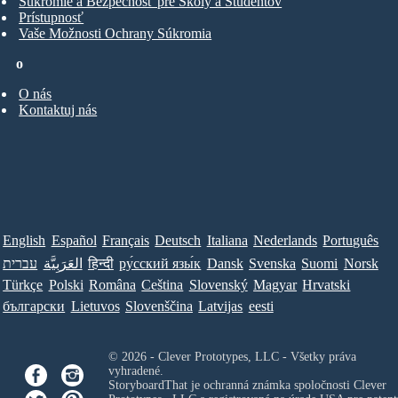
Súkromie a Bezpečnosť pre Školy a Študentov
Prístupnosť
Vaše Možnosti Ochrany Súkromia
o
O nás
Kontaktuj nás
English
Español
Français
Deutsch
Italiana
Nederlands
Português
עברית
العَرَبِيَّة
हिन्दी
ру́сский язы́к
Dansk
Svenska
Suomi
Norsk
Türkçe
Polski
Româna
Ceština
Slovenský
Magyar
Hrvatski
български
Lietuvos
Slovenščina
Latvijas
eesti
© 2026 - Clever Prototypes, LLC - Všetky práva
vyhradené.
StoryboardThat je ochranná známka spoločnosti
Clever