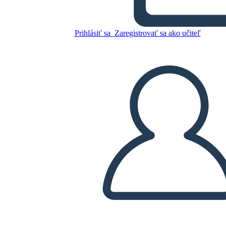
Prihlásiť sa
Zaregistrovať sa ako učiteľ
Skopírujte tento Storyboard
VYTVORIŤ STORYBOARD
PREHRAŤ PREZENTÁCIU
ČÍTAJ MI