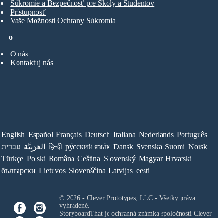
Súkromie a Bezpečnosť pre Školy a Študentov
Prístupnosť
Vaše Možnosti Ochrany Súkromia
o
O nás
Kontaktuj nás
English
Español
Français
Deutsch
Italiana
Nederlands
Português
עברית
العَرَبِيَّة
हिन्दी
ру́сский язы́к
Dansk
Svenska
Suomi
Norsk
Türkçe
Polski
Româna
Ceština
Slovenský
Magyar
Hrvatski
български
Lietuvos
Slovenščina
Latvijas
eesti
© 2026 - Clever Prototypes, LLC - Všetky práva
vyhradené.
StoryboardThat je ochranná známka spoločnosti
Clever