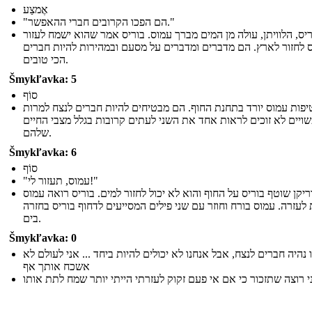
אֶמצַע
"הם הפכו הקרובים חברי ההאפשר."
ריס, הלוויתן, עולה מן המים מברך עמוס. בוריס אמר שהוא ישמח לעזור
 לחזור לארץ. הם מדברים ומדברים על מסעם ובמהירות להיות חברים
הכי טובים.
Šmykľavka: 5
סוֹף
יפות עמוס יורד בתחנת החוף. הם מבטיחים להיות חברים לנצח למרות
יים לא זוכים לראות אחד את השני לעתים קרובות בגלל מצבי החיים
שלהם.
Šmykľavka: 6
סוֹף
"עמוס, תעזור לי!"
ריקן שוטף בוריס על החוף והוא לא יכול לחזור למים. בוריס רואה עמוס
 לעזרה. עמוס בורח וחוזר עם שני פילים המסייעים לדחוף בוריס בחזרה
בים.
Šmykľavka: 0
 נהיה חברים לנצח, אבל אנחנו לא יכולים להיות ביחד ... אני לעולם לא
אשכח אותך אף