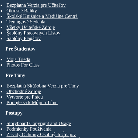
Bezplatná Verzia pre Učiteľov
Okresné Balíky
Školské Knižnice a Mediálne Centrá
Tréningové Sedenia
Všetky Učiteľské Zdroje
Šablóny Pracovných Listov
Šablóny Plagátov
Pre Študentov
Moja Trieda
Photos For Class
Pre Tímy
Bezplatná Skúšobná Verzia pre Tímy
Obchodné Zdroje
Vytvorte pre Prácu
Pripojte sa k Môjmu Tímu
Postupy
Storyboard Copyright and Usage
Podmienky Používania
Zásady Ochrany Osobných Údajov