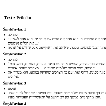
Text z Príbehu
Šmykľavka: 1
התחלה
"הוא אהב את האוקיינוס. הוא אהב את הריח של אוויר ים. הוא אהב לשמוע
את הגלים נשמעים ..."
Šmykľavka: 2
התחלה
"כאשר הסירה כבר גמורה, העמיס אותו עם גבינה, עוגיות, בלוטים, דבש, נבט
חיטה, שתי חביות של מים מתוקים ... ומצרכים שונים אחרים."
בונה ספינה, דוחס אותו עם כל הצרכים שיזדקק במסעו. הוא מגדיר את
אל הים.
Šmykľavka: 3
אֶמצַע
 כל כך נדהם מיופיו של סביבתו שהוא נופל ספינתו ולא יכול לחזור אליו
הוא מהלך מים במשך זמן רב וחושב על האפשרויות העומדות בפניו.
Šmykľavka: 4