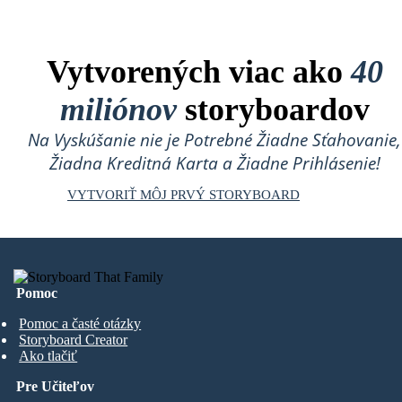
Vytvorených viac ako
40
miliónov
storyboardov
Na Vyskúšanie nie je Potrebné Žiadne Sťahovanie,
Žiadna Kreditná Karta a Žiadne Prihlásenie!
VYTVORIŤ MÔJ PRVÝ STORYBOARD
Pomoc
Pomoc a časté otázky
Storyboard Creator
Ako tlačiť
Pre Učiteľov