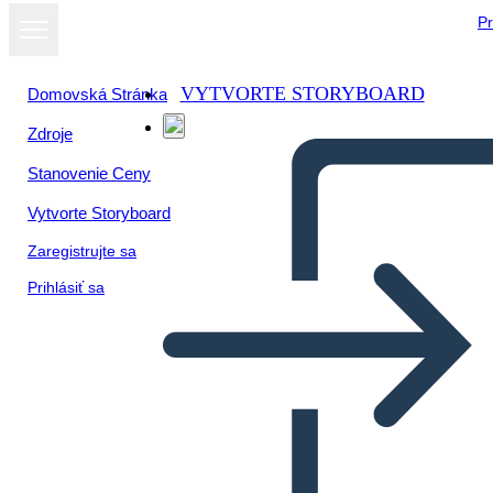
Pr
VYTVORTE STORYBOARD
Domovská Stránka
Zdroje
Stanovenie Ceny
Vytvorte Storyboard
Zaregistrujte sa
Prihlásiť sa
סיכום עמוס ובוריס