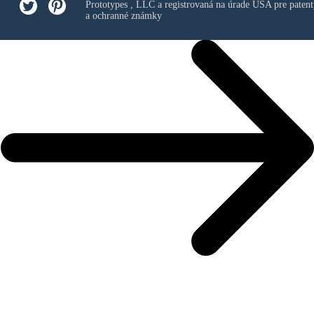
Prototypes , LLC
a registrovaná na úrade USA pre patent
a ochranné známky