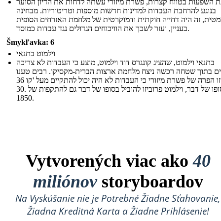
ת השפעות בטווח קצרות, פשרת מיזורי עשתה לדחות את הדיון הסוער
בנוגע להרחבת העבדות למדינות חדשות מוספות וטריטוריות. מבחינה
מטית, זה היה דחייה חוקתית ודמוקרטית של מלחמת האזרחים הסופית
בעניין, ועזר לשכך את הוויכוחים הגדולים נגד עבדות כמוסד.
Šmykľavka: 6
וילמוט בתנאי
בתנאי וילמוט, שהציג קונגרס דוד וילמוט, מוצע כי העבדות לא צריכה
ם בתוך שטחה רכשה ניצח מלחמת ארצות הברית-מקסיקו. רבים טענו
כי זו הפרה של פשרת מיזורי כי העבדות לא היה יכול להתקיים מעל 'קו 36º
30. בסופו של דבר, וילמוט פרוביזו להוביל בסופו של דבר גם להתקפות של
1850.
Vytvorených viac ako
40
miliónov
storyboardov
Na Vyskúšanie nie je Potrebné Žiadne Sťahovanie,
Žiadna Kreditná Karta a Žiadne Prihlásenie!