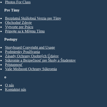
Photos For Class
Pre Tímy
Bezplatná Skúšobná Verzia pre Tímy
Obchodné Zdroje
Vytvorte pre Prácu
Pripojte sa k Môjmu Tímu
Postupy
Storyboard Copyright and Usage
Podmienky Používania
Zásady Ochrany Osobných Údajov
Súkromie a Bezpečnosť pre Školy a Študentov
Prístupnosť
Vaše Možnosti Ochrany Súkromia
o
O nás
Kontaktuj nás