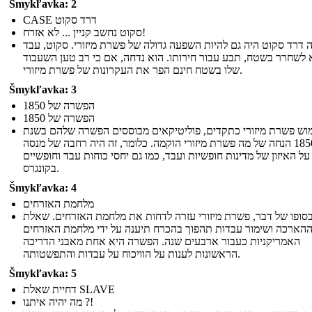
Šmykľavka: 2
CASE דרד סקוט
סקוט נחשב קניין ... לא אזרח!
 דרד סקוט היה גם להיות השפעה גדולה של פשרת מיזורי. סקוט, עבד
לשחרר בשטח, תבע עבור חירותו. הוא נדחה, אם כי רב טען השעבוד
שלו בשטח חינם הפר את העקרונות של פשרת מיזורי.
Šmykľavka: 3
הפשרה של 1850
הפשרה של 1850
וש פשרת מיזורי כתקדים, פוליטיקאים מבוססים הפשרה שלהם בשנת
1850 הנחה של מה פשרת מיזורי הוקמה. כלומר, זה היה רחבה של מנסה
ל האיזון של מדינות חופשיות ועבד, כמו גם יחסי כוחות עבד וחופשיים
בקונגרס.
Šmykľavka: 4
מלחמת האזרחים
סופו של דבר, פשרת מיזורי עזרה לדחות את מלחמת האזרחים. שאלת
הארכה ושימור עבדות תהפוך בהכרח תיענה על ידי מלחמת האזרחים
האמריקניות כעבור ארבעים שנה. הפשרה היא אחת מאבני הדריכה
הראשונות לענות על הוויכוח על עבדות והתפשטותה.
Šmykľavka: 5
דחיית שאלת SLAVE
מה יהיה איתנו ?!