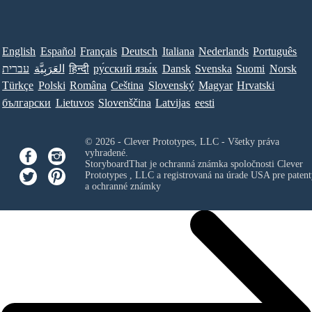
English
Español
Français
Deutsch
Italiana
Nederlands
Português
Norsk
Suomi
Svenska
Dansk
ру́сский язы́к
हिन्दी
العَرَبِيَّة
עברית
Türkçe
Polski
Româna
Ceština
Slovenský
Magyar
Hrvatski
български
Lietuvos
Slovenščina
Latvijas
eesti
© 2026 - Clever Prototypes, LLC - Všetky práva
vyhradené.
StoryboardThat je ochranná známka spoločnosti
Clever
Prototypes , LLC
a registrovaná na úrade USA pre patent
a ochranné známky