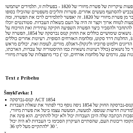
השפעות עיקריות של פשרת מיזורי של 1820 - בפעילות זו, תלמידים ישתמשו
כביש להסתעף מעשים אחרים, פשרות והליכים משפטיים שהובילו בסופו
של דבר מן פשרת מיזורי של 1820. זה יאפשר לתלמידים לרכז את הפשרה, ומה
ות לטווח ארוך וקצר זה היה על העם בשאלת העבדות. סטודנטים יוכלו
להתחבר ולהסביר כיצד הפשרה השפיעה חקיקה עתידית ואת הוויכוח על
עבדות. נושאים שימושיים כוללים את החוק קנזס נברסקה של 1854, הפשרה של
1850, החלטת דרד סקוט, ומלחמת האזרחים הסופית. רעיונות אחרים כוללים
דיונים וילמוט פרוביזו ולינקולן-דאגלס. מורים, לעומת זאת, יכולים מראש
 כל נושאים (כולל רעיונות נושאיות כמו ההיסטוריה של עבדות, הארכתו,
Text z Príbehu
Šmykľavka: 1
קנזס-נברסקה ACT 1854
קנזס-נברסקה החוק של 1854 ניסה נוסף כדי לפתור את שאלת העבדות
מדינות חדשות שנוספו. למעשה, המעשה עצמו ביטל את פשרת מיזורי,
כות הכתבה שלה היכן העבדות יכול ולא יכול להתקיים. הוא פינה את
קומו ריבונות העם, שהסתיים העיקרון הסכימו כי העבדות לא היה יכול
להתקיים מעל לקו 36º 30 '.