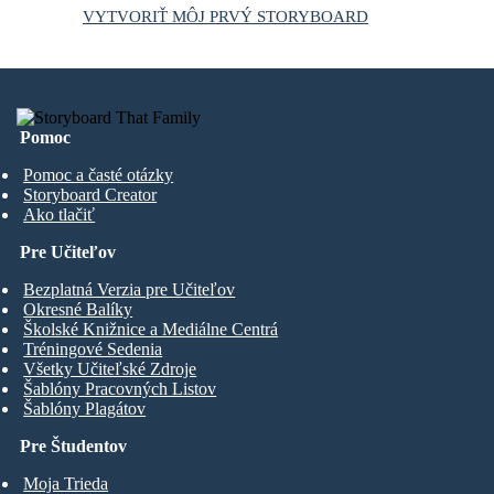
VYTVORIŤ MÔJ PRVÝ STORYBOARD
Pomoc
Pomoc a časté otázky
Storyboard Creator
Ako tlačiť
Pre Učiteľov
Bezplatná Verzia pre Učiteľov
Okresné Balíky
Školské Knižnice a Mediálne Centrá
Tréningové Sedenia
Všetky Učiteľské Zdroje
Šablóny Pracovných Listov
Šablóny Plagátov
Pre Študentov
Moja Trieda