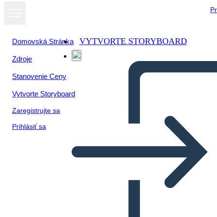
Pr
VYTVORTE STORYBOARD
Domovská Stránka
Zdroje
Stanovenie Ceny
Vytvorte Storyboard
Zaregistrujte sa
Prihlásiť sa
הפשרה מיזורי של 1820 -