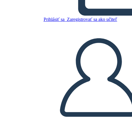
השפעות עיקריות
Prihlásiť sa
Zaregistrovať sa ako učiteľ
Skopírujte tento Storyboard
VYTVORIŤ STORYBOARD
PREHRAŤ PREZENTÁCIU
ČÍTAJ MI