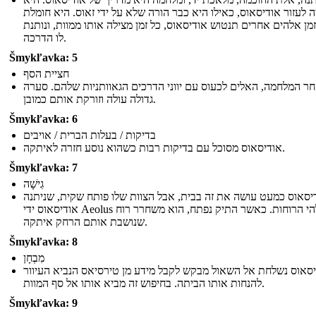
ה לעזור אודיסאוס, כאילו היא כבר הורה שלא על ידי זאוס. היא חומלת
זמן אלהים אחרים תנטוש אודיסאוס, כל זמן מצילה אותו ממוות, ונותנת
לו הדרכה.
Šmykľavka: 5
חציית הסף
ר המלחמה, האלים לכעוס עם יווני הדרכים הגאוותניות שלהם. סערה
גדולה עולה וזורקת אותם כמובן.
Šmykľavka: 6
בדיקות / בעלות הברית / אויבים
אודיסאוס מסוכל עם בדיקות רבות כשהוא נוסע חזרה לאיתקה.
Šmykľavka: 7
גִישָׁה
יסאוס כמעט עושה את זה בבית, אבל הצוות שלו פותח שקית, שניתנה
אודיסאוס ידי Aeolus אלהי הרוחות. כאשר התיק נפתח, הוא משחרר רוח
שנושבת אותם הרחק איתקה.
Šmykľavka: 8
מִבְחָן
סאוס נשלחת אל השאול מבקש לקבל מידע מן טירסיאס הנביא העיוור
להנחות אותו הביתה. בחיפוש זה מביא אותו אל סף המוות.
Šmykľavka: 9