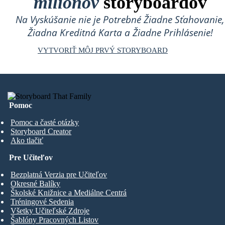
miliónov
storyboardov
Na Vyskúšanie nie je Potrebné Žiadne Sťahovanie,
Žiadna Kreditná Karta a Žiadne Prihlásenie!
VYTVORIŤ MÔJ PRVÝ STORYBOARD
Pomoc
Pomoc a časté otázky
Storyboard Creator
Ako tlačiť
Pre Učiteľov
Bezplatná Verzia pre Učiteľov
Okresné Balíky
Školské Knižnice a Mediálne Centrá
Tréningové Sedenia
Všetky Učiteľské Zdroje
Šablóny Pracovných Listov