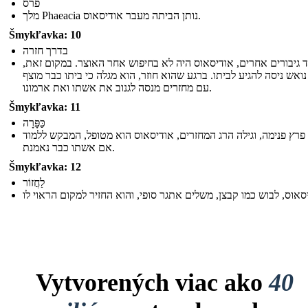
פרס
מלך Phaeacia נותן הביתה מעבר אודיסאוס.
Šmykľavka: 10
בדרך חזרה
גוד גיבורים אחרים, אודיסאוס היה לא בחיפוש אחר האוצר. במקום זאת
נואש ניסה להגיע לביתו. ברגע שהוא חוזר, הוא מגלה כי ביתו כבר מוצף
עם מחזרים מנסה לגנוב את אשתו ואת ארמונו.
Šmykľavka: 11
כַּפָּרָה
פרץ פנימה, וגילה הרג המחזרים, אודיסאוס הוא מטופל, המבקש ללמוד
אם אשתו כבר נאמנת.
Šmykľavka: 12
לַחֲזוֹר
Vytvorených viac ako
40