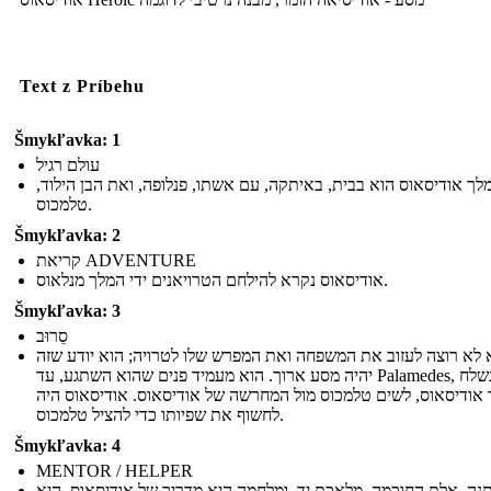
Text z Príbehu
Šmykľavka: 1
עולם רגיל
מלך אודיסאוס הוא בבית, באיתקה, עם אשתו, פנלופה, ואת הבן הילוד
טלמכוס.
Šmykľavka: 2
קריאת ADVENTURE
אודיסאוס נקרא להילחם הטרויאנים ידי המלך מנלאוס.
Šmykľavka: 3
סֵרוּב
 לא רוצה לעזוב את המשפחה ואת המפרש שלו לטרויה; הוא יודע שזה
יהיה מסע ארוך. הוא מעמיד פנים שהוא השתגע, עד Palamedes, נשלח
 אודיסאוס, לשים טלמכוס מול המחרשה של אודיסאוס. אודיסאוס היה
לחשוף את שפיותו כדי להציל טלמכוס.
Šmykľavka: 4
MENTOR / HELPER
נה, אלת החוכמה, מלאכת יד, ומלחמה היא מדריך של אודיסאוס. היא