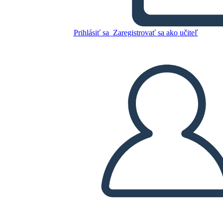
האודיסאה Heroic מסע
Prihlásiť sa
Zaregistrovať sa ako učiteľ
Skopírujte tento Storyboard
VYTVORIŤ STORYBOARD
PREHRAŤ PREZENTÁCIU
ČÍTAJ MI