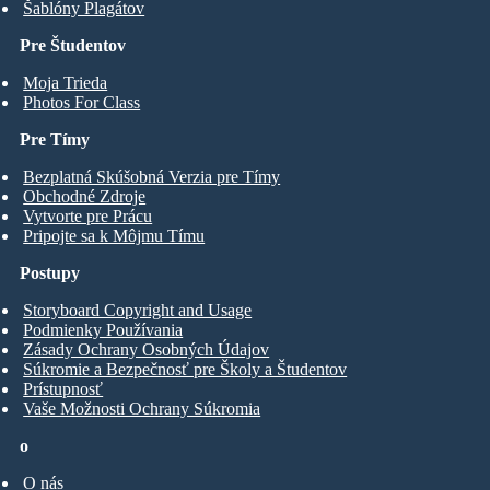
Šablóny Plagátov
Pre Študentov
Moja Trieda
Photos For Class
Pre Tímy
Bezplatná Skúšobná Verzia pre Tímy
Obchodné Zdroje
Vytvorte pre Prácu
Pripojte sa k Môjmu Tímu
Postupy
Storyboard Copyright and Usage
Podmienky Používania
Zásady Ochrany Osobných Údajov
Súkromie a Bezpečnosť pre Školy a Študentov
Prístupnosť
Vaše Možnosti Ochrany Súkromia
o
O nás