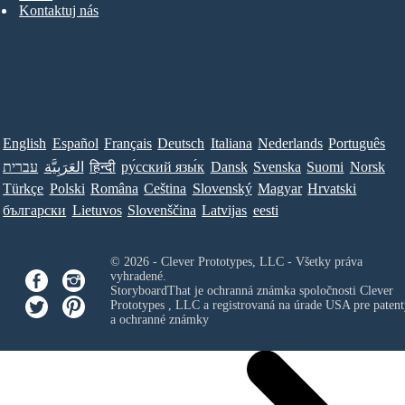
Kontaktuj nás
English
Español
Français
Deutsch
Italiana
Nederlands
Português
עברית
العَرَبِيَّة
हिन्दी
ру́сский язы́к
Dansk
Svenska
Suomi
Norsk
Türkçe
Polski
Româna
Ceština
Slovenský
Magyar
Hrvatski
български
Lietuvos
Slovenščina
Latvijas
eesti
© 2026 - Clever Prototypes, LLC - Všetky práva
vyhradené.
StoryboardThat je ochranná známka spoločnosti
Clever
Prototypes , LLC
a registrovaná na úrade USA pre patent
a ochranné známky