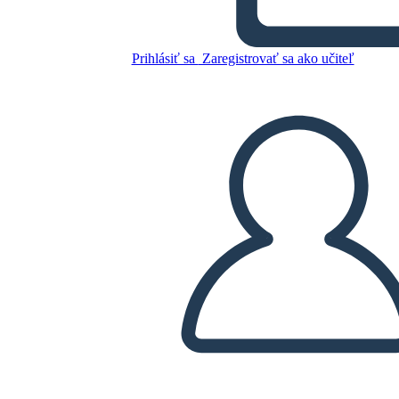
בית Birchbark - מפת תווים
Prihlásiť sa
Zaregistrovať sa ako učiteľ
Skopírujte tento Storyboard
VYTVORIŤ STORYBOARD
PREHRAŤ PREZENTÁCIU
ČÍTAJ MI