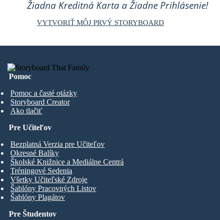
Žiadna Kreditná Karta a Žiadne Prihlásenie!
VYTVORIŤ MÔJ PRVÝ STORYBOARD
Pomoc
Pomoc a časté otázky
Storyboard Creator
Ako tlačiť
Pre Učiteľov
Bezplatná Verzia pre Učiteľov
Okresné Balíky
Školské Knižnice a Mediálne Centrá
Tréningové Sedenia
Všetky Učiteľské Zdroje
Šablóny Pracovných Listov
Šablóny Plagátov
Pre Študentov