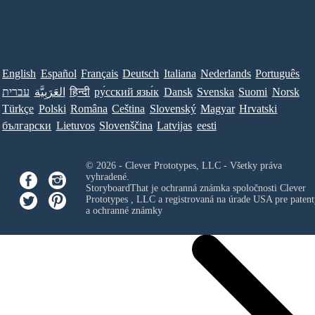
English
Español
Français
Deutsch
Italiana
Nederlands
Português
עברית
العَرَبِيَّة
हिन्दी
ру́сский язы́к
Dansk
Svenska
Suomi
Norsk
Türkçe
Polski
Româna
Ceština
Slovenský
Magyar
Hrvatski
български
Lietuvos
Slovenščina
Latvijas
eesti
© 2026 - Clever Prototypes, LLC - Všetky práva
vyhradené.
StoryboardThat je ochranná známka spoločnosti
Clever
Prototypes , LLC
a registrovaná na úrade USA pre patent
a ochranné známky