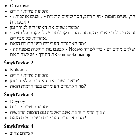
Omakayas
תכונות פיזיות / תווים:
• זוהר, עיניים חומות • חיוך רחב, חסר שיניים קדמיות • 7 שנים אוהבות /
אכפתיות •
כיצד משנים את האופי הזה לאורך זמן?
• זה אופי גדל במהירות; היא חווה מוות בקהילתה ויש לו לקחת על עצמו
אחריות של מבוגרים.
מה האתגרים העומדים בפני הדמות הזאת?
• אבעבועות תוקפות משפחתה • Neewo ועשר שלגים מתים יש • כדי לשרוד
את החורף • יש לשרוד את chimookomanug
Šmykľavka: 2
Nokomis
תכונות פיזיות / תווים:
כיצד משנים את האופי הזה לאורך זמן?
מה האתגרים העומדים בפני הדמות הזאת?
Šmykľavka: 3
Deydey
תכונות פיזיות / תווים:
איך הדמות הזאת אינטראקציה עם הדמות הראשית?
מה האתגרים העומדים בפני הדמות הזאת?
Šmykľavka: 4
קומקום צהוב