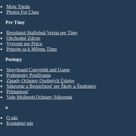
Moja Trieda
Photos For Class
Pre Tímy
Bezplatná Skúšobná Verzia pre Tímy
Obchodné Zdroje
Vytvorte pre Prácu
Pripojte sa k Môjmu Tímu
Postupy
Storyboard Copyright and Usage
Podmienky Používania
Zásady Ochrany Osobných Údajov
Súkromie a Bezpečnosť pre Školy a Študentov
Prístupnosť
Vaše Možnosti Ochrany Súkromia
o
O nás
Kontaktuj nás