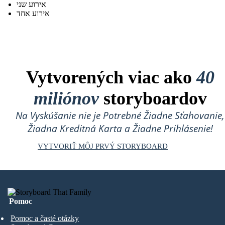
אירוע שני
אירוע אחד
Vytvorených viac ako
40
miliónov
storyboardov
Na Vyskúšanie nie je Potrebné Žiadne Sťahovanie,
Žiadna Kreditná Karta a Žiadne Prihlásenie!
VYTVORIŤ MÔJ PRVÝ STORYBOARD
Pomoc
Pomoc a časté otázky