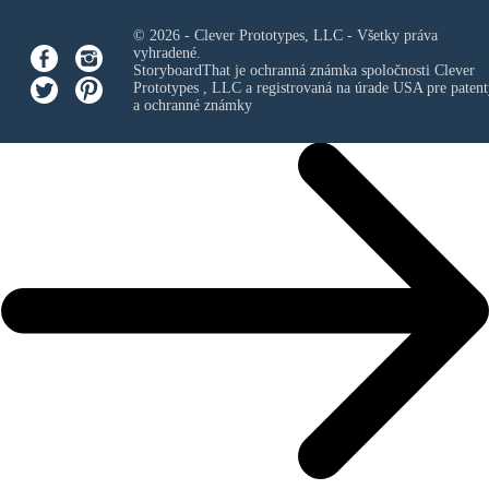
© 2026 - Clever Prototypes, LLC - Všetky práva
vyhradené.
StoryboardThat je ochranná známka spoločnosti
Clever
Prototypes , LLC
a registrovaná na úrade USA pre patent
a ochranné známky