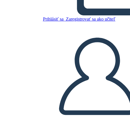
Prihlásiť sa
Zaregistrovať sa ako učiteľ
Skopírujte tento Storyboard
VYTVORIŤ STORYBOARD
PREHRAŤ PREZENTÁCIU
ČÍTAJ MI