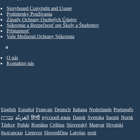
Storyboard Copyright and Usage
Podmienky Používania
Zásady Ochrany Osobných Údajov
Súkromie a Bezpečnosť pre Školy a Študentov
Prístupnosť
Vaše Možnosti Ochrany Súkromia
o
O nás
Kontaktuj nás
English
Español
Français
Deutsch
Italiana
Nederlands
Português
עברית
العَرَبِيَّة
हिन्दी
ру́сский язы́к
Dansk
Svenska
Suomi
Norsk
Türkçe
Polski
Româna
Ceština
Slovenský
Magyar
Hrvatski
български
Lietuvos
Slovenščina
Latvijas
eesti