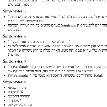
אותה כדי שהיא בוכה תכשיטים. מזמן המלך Gwain העניק לה את היכולת
לבכות תכשיטים.
Šmykľavka: 5
"אם אתה יכול לגעת בשעונים ולעולם להתחיל אותם, אז אתה יכול להתחיל
את השעונים ולא נוגע בם."
כשהם מגיעים בחזרה לטירה, הנסיכה Saralinda, עוזר להם להפשיר את
השעונים.
Šmykľavka: 6
"היא לא האחיינית שלי. גנבתי אותה ממלך."
זורן משלים את המשימה הבלתי אפשרית. הדוכס אומר להם כי Saralinda לא
יינית שלו שהוא גנב אותה מזמן. הארק מגלה כי הוא משרתו של המלך
Gwain.
Šmykľavka: 7
"נסיכת Saralinda חשבה שראה, כמו בדרך כלל אנשים חושבים שהם רואים,
בימים בהירים ובלי רוח, חופי זורחת הרחוקה של Ever After".
זורן Saralinda מחוץ לרכב, בשמחה. הדוכס הוא נאכל על ידי Todal.
Šmykľavka: 0
מקרה שביעי
מקרה SIX
המקרה החמישי
מקרה ד '
אירוע של שלושה