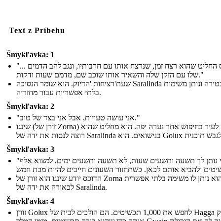
Text z Príbehu
Šmykľavka: 1
"... הדוכס החליט שהוא רצח זמן, שנרצח אותו עם חרבותיו, ונגב להב הדמים
שלו עם הזקן שלה והשאיר אותו שוכב שם, מדמם שעות ודקות."
שעת'רציחות 'הדיוק. הוא שומר הנסיכה Saralinda נעול בטירה ונותן משימות
בלתי אפשריות עבור מחזריה.
Šmykľavka: 2
"אני עושה טעויות, אבל אני בצד של טוב."
שינגו (זורן של Zorna) מגיע לעיר בחיפוש אחר נערה יפה. הוא מחליט שהוא
Šmykľavka: 3
"אני נותן לך תשעה ותשעים שעות, לא תשעה ותשעים ימים, למצוא אלף
הדוכס יודע שינגו הוא זורן של Zorna והוא נותן לו משימה בלתי אפשרית
לכאורה את ידה של Saralinda.
Šmykľavka: 4
זורן Golux לחפש את 1,000 תכשיטים. הם הולכים לבית של Hagga להצחיק