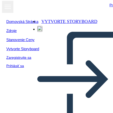
Pr
VYTVORTE STORYBOARD
Domovská Stránka
Zdroje
Stanovenie Ceny
Vytvorte Storyboard
Zaregistrujte sa
Prihlásiť sa
13 רצף שעונים של אירועים