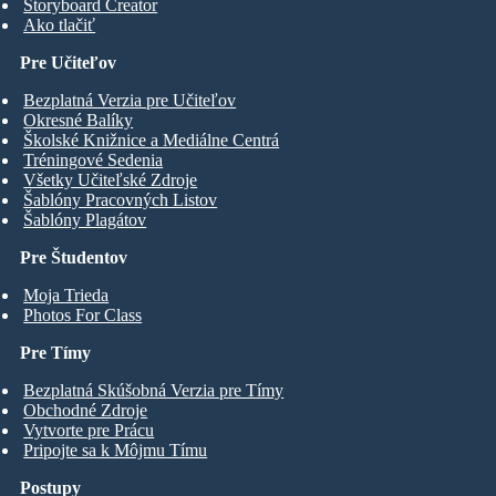
Storyboard Creator
Ako tlačiť
Pre Učiteľov
Bezplatná Verzia pre Učiteľov
Okresné Balíky
Školské Knižnice a Mediálne Centrá
Tréningové Sedenia
Všetky Učiteľské Zdroje
Šablóny Pracovných Listov
Šablóny Plagátov
Pre Študentov
Moja Trieda
Photos For Class
Pre Tímy
Bezplatná Skúšobná Verzia pre Tímy
Obchodné Zdroje
Vytvorte pre Prácu
Pripojte sa k Môjmu Tímu
Postupy