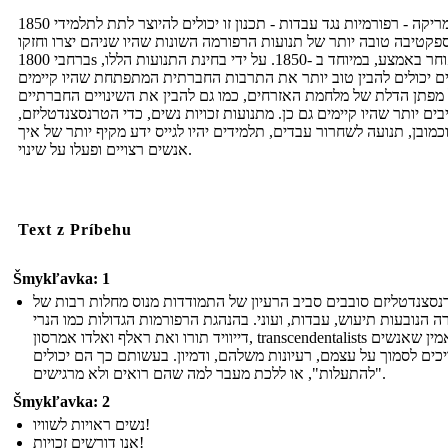
1850 אמריקה - רפורמיות נגד עבדות - תכנון זו יכולים להיוצר לתת לתלמידי
פקטיבה טובה יותר של תנועות הרפורמה השונות שהיו שניהם יצרו וחזקו
ברחבי 1800s מאוחר באמצע, במיוחד ב -1850. על ידי בחינת התנועות הללו,
ם יכולים להבין טוב יותר את התרבות החברתית המתפתחת שהיו קיימים
מפתן הדלת של מלחמת האזרחים, כמו גם להבין את השינויים החברתיים
ים יותר שהיו קיימים גם כן. מתנועות זכויות נשים, כדי הטרנסצנדטליזם,
כמובן, תנועה לשחרור עבדים, תלמידים יהיו לגייס ידע מקיף יותר של איך
אנשים רצויים ופעלו על שינוי.
Text z Príbehu
Šmykľavka: 1
סצנדטליזם סובבים סביב הרעיון של התמודדות מנוס מחלות רבות של
 הנובעות תיעוש, עבדות, ועוני. בהנהגת הרפורמות הגדולות כמו הנרי
דייוויד תורו ואת ראלף ואלדו אמרסון, transcendentalists האמין שאנשים
כים לסמוך על עצמם, רעיונות משלהם, ודמיון. בעשותם כך הם יכולים
"להתעלות", או ללכת מעבר למה שהם רואים ולא מרגישים.
Šmykľavka: 2
נשים ראויות לשוויו!
אנו דורשים זכויות!