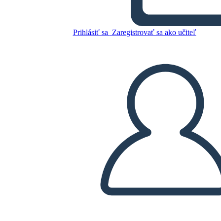
1850 אמריקה - רפורמי נגד
עבדות
Prihlásiť sa
Zaregistrovať sa ako učiteľ
Skopírujte tento Storyboard
VYTVORIŤ STORYBOARD
PREHRAŤ PREZENTÁCIU
ČÍTAJ MI