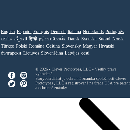
English
Español
Français
Deutsch
Italiana
Nederlands
Português
Norsk
Suomi
Svenska
Dansk
ру́сский язы́к
हिन्दी
العَرَبِيَّة
עברית
Türkçe
Polski
Româna
Ceština
Slovenský
Magyar
Hrvatski
български
Lietuvos
Slovenščina
Latvijas
eesti
© 2026 - Clever Prototypes, LLC - Všetky práva
vyhradené.
StoryboardThat je ochranná známka spoločnosti
Clever
Prototypes , LLC
a registrovaná na úrade USA pre patent
a ochranné známky