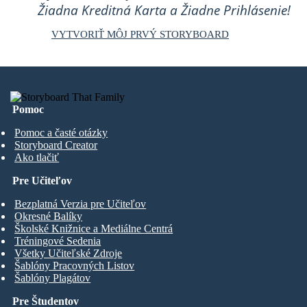
Žiadna Kreditná Karta a Žiadne Prihlásenie!
VYTVORIŤ MÔJ PRVÝ STORYBOARD
Pomoc
Pomoc a časté otázky
Storyboard Creator
Ako tlačiť
Pre Učiteľov
Bezplatná Verzia pre Učiteľov
Okresné Balíky
Školské Knižnice a Mediálne Centrá
Tréningové Sedenia
Všetky Učiteľské Zdroje
Šablóny Pracovných Listov
Šablóny Plagátov
Pre Študentov