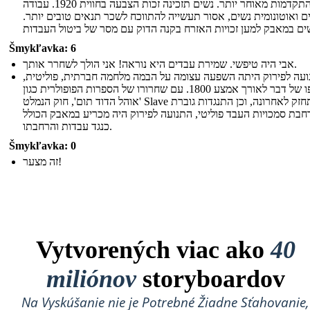
התקדמות מאוחר יותר. נשים תזכינה זכות הצבעה בחווית 1920. עבודה
 ואוטונומית נשים, אסור תעשייה להתווכח לשכר תנאים טובים יותר.
Šmykľavka: 6
אבי היה טיפשי. שמירת עבדים היא נוראה! אני הולך לשחרר אותך.
עה לפירוק היתה השפעה עצומה על הבמה מלחמה חברתית, פוליטית,
בסופו של דבר לאורך אמצע 1800. עם שחרורו של הספרות הפופולרית כגון
'אוהל הדוד תום', חוק הנמלט Slave התחזק לאחרונה, וכן התנגדות גוברת
חבת סמכויות העבד פוליטי, התנועה לפירוק היה מכריע במאבק הכולל
כנגד עבדות והרחבתו.
Šmykľavka: 0
זה מצער!
Vytvorených viac ako
40
miliónov
storyboardov
Na Vyskúšanie nie je Potrebné Žiadne Sťahovanie,