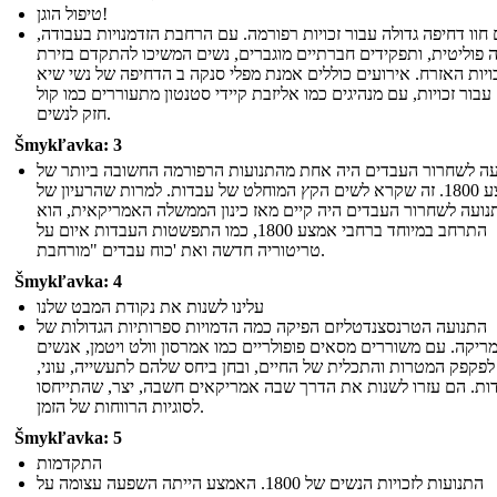
טיפול הוגן!
 חוו דחיפה גדולה עבור זכויות רפורמה. עם הרחבת הזדמנויות בעבודה,
פוליטית, ותפקידים חברתיים מוגברים, נשים המשיכו להתקדם בזירת
ויות האזרח. אירועים כוללים אמנת מפלי סנקה ב הדחיפה של נשי שיא
1848 עבור זכויות, עם מנהיגים כמו אליזבת קיידי סטנטון מתעוררים כמו קול
חזק לנשים.
Šmykľavka: 3
ה לשחרור העבדים היה אחת מהתנועות הרפורמה החשובה ביותר של
אמצע 1800. זה שקרא לשים הקץ המוחלט של עבדות. למרות שהרעיון של
נועה לשחרור העבדים היה קיים מאז כינון הממשלה האמריקאית, הוא
התרחב במיוחד ברחבי אמצע 1800, כמו התפשטות העבדות איום על
טריטוריה חדשה ואת 'כוח עבדים "מורחבת.
Šmykľavka: 4
עלינו לשנות את נקודת המבט שלנו
התנועה הטרנסצנדטליזם הפיקה כמה הדמויות ספרותיות הגדולות של
ריקה. עם משוררים מסאים פופולריים כמו אמרסון וולט ויטמן, אנשים
לפקפק המטרות והתכלית של החיים, ובחן ביחס שלהם לתעשייה, עוני,
ות. הם עזרו לשנות את הדרך שבה אמריקאים חשבה, יצר, שהתייחסו
לסוגיות הרווחות של הזמן.
Šmykľavka: 5
התקדמות
התנועות לזכויות הנשים של 1800. האמצע הייתה השפעה עצומה על