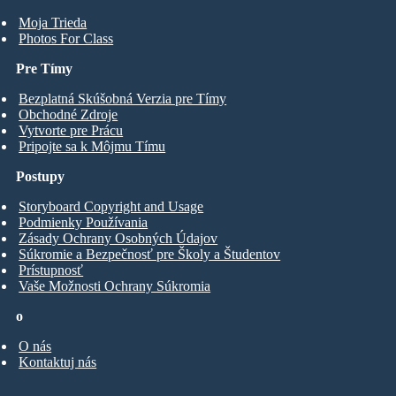
Moja Trieda
Photos For Class
Pre Tímy
Bezplatná Skúšobná Verzia pre Tímy
Obchodné Zdroje
Vytvorte pre Prácu
Pripojte sa k Môjmu Tímu
Postupy
Storyboard Copyright and Usage
Podmienky Používania
Zásady Ochrany Osobných Údajov
Súkromie a Bezpečnosť pre Školy a Študentov
Prístupnosť
Vaše Možnosti Ochrany Súkromia
o
O nás
Kontaktuj nás