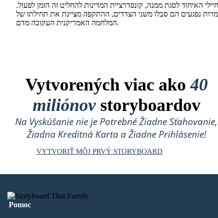
יילי האיחוד לסגת ממנה, קונפדרציית המדינות להחליט זה הזמן לפעול.
מרות נפגעים הם סבלו משני הצדדים, ההתקפה מציינת את תחילתו של
המלחמה האמריקנית העקובה מדם.
Vytvorených viac ako
40
miliónov
storyboardov
Na Vyskúšanie nie je Potrebné Žiadne Sťahovanie,
Žiadna Kreditná Karta a Žiadne Prihlásenie!
VYTVORIŤ MÔJ PRVÝ STORYBOARD
Pomoc