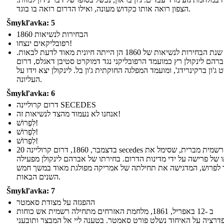
הצפון רואה אותו כקדוש מעונה, ואילו הדרום רואה בו בוגד.
Šmykľavka: 5
הבחירות לנשיאות 1860
רפובליקאים ינצחו!
שנת הבחירות לנשיאות של 1860 הן הייתה חיונית מאוד לדעת לבאות.
רהם לינקולן רץ כמועמד הרפובליקני נגד דמוקרט סטיבן דאגלס, דרום
ג'ון ברקינרידג', ומועמד המפלגה החוקתית ג'ון בל. לינקולן יצא וידו על
העליונה.
Šmykľavka: 6
דרום קרוליינה SECEDES
אנחנו לא נעמוד מהצד לנשיאות זה!
לִפְרוֹשׁ!
לִפְרוֹשׁ!
לִפְרוֹשׁ!
20 בדצמבר, 1860, דרום קרוליינה secedes רשמית מברית, שסימל את
 של פרישה על ידי מדינות הדרום. בחירתו של אברהם לינקולן מפעילה
 לפרוש, המדגישה את תחילתה של אמריקה מפולגת מאוד במשך חמש
השנים הבאות.
Šmykľavka: 7
ההפגזה על מצודת סאמטר
ב -12 באפריל, 1861, מלחמת האזרחים מתחילה רשמית אש כוחות
דרציה על האיחוד נשלט פורט סאמטר. בטענה ליי אל המבצר ותובעני