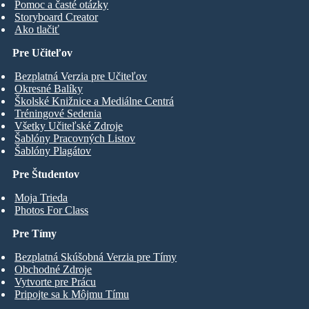
Pomoc a časté otázky
Storyboard Creator
Ako tlačiť
Pre Učiteľov
Bezplatná Verzia pre Učiteľov
Okresné Balíky
Školské Knižnice a Mediálne Centrá
Tréningové Sedenia
Všetky Učiteľské Zdroje
Šablóny Pracovných Listov
Šablóny Plagátov
Pre Študentov
Moja Trieda
Photos For Class
Pre Tímy
Bezplatná Skúšobná Verzia pre Tímy
Obchodné Zdroje
Vytvorte pre Prácu
Pripojte sa k Môjmu Tímu