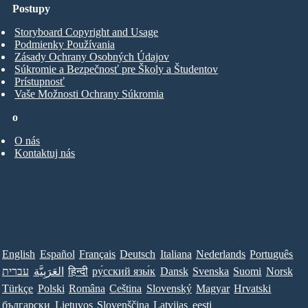
Postupy
Storyboard Copyright and Usage
Podmienky Používania
Zásady Ochrany Osobných Údajov
Súkromie a Bezpečnosť pre Školy a Študentov
Prístupnosť
Vaše Možnosti Ochrany Súkromia
o
O nás
Kontaktuj nás
English
Español
Français
Deutsch
Italiana
Nederlands
Português
Norsk
Suomi
Svenska
Dansk
ру́сский язы́к
हिन्दी
العَرَبِيَّة
עברית
Türkçe
Polski
Româna
Ceština
Slovenský
Magyar
Hrvatski
български
Lietuvos
Slovenščina
Latvijas
eesti