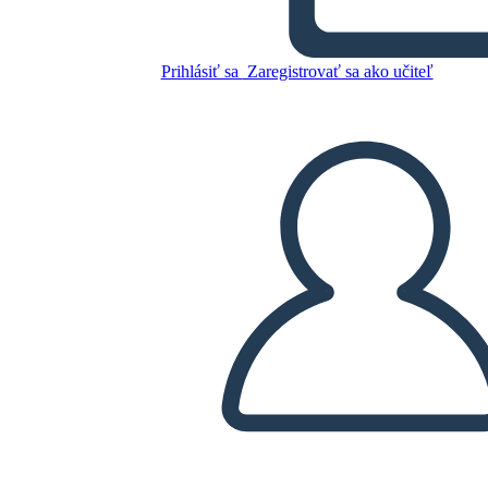
1850 אמריקה - סיבות האירועים
שקדמו למלחמת האזרחים
Prihlásiť sa
Zaregistrovať sa ako učiteľ
האמריקנית
Skopírujte tento Storyboard
VYTVORIŤ STORYBOARD
PREHRAŤ PREZENTÁCIU
ČÍTAJ MI