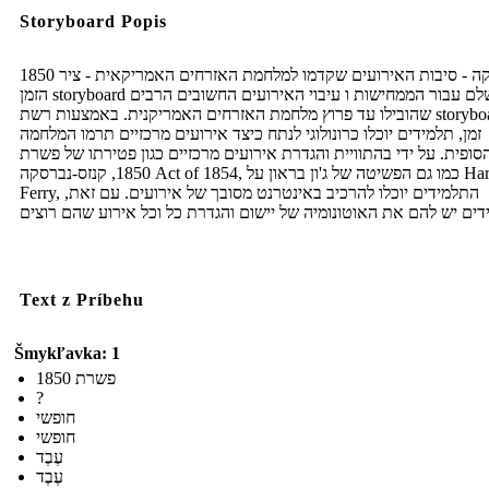
Storyboard Popis
1850 אמריקה - סיבות האירועים שקדמו למלחמת האזרחים האמריקאית - ציר
הזמן storyboard מושלם עבור הממחישות ו עיבוי האירועים החשובים הרבים
שהובילו עד פרוץ מלחמת האזרחים האמריקנית. באמצעות רשת storyboard ציר
זמן, תלמידים יוכלו כרונולוגי לנתח כיצד אירועים מרכזיים תרמו המלחמה
סופית. על ידי בהתוויית והגדרת אירועים מרכזיים כגון פטירתו של פשרת
1850, קנזס-נברסקה Act of 1854, כמו גם הפשיטה של ​​ג'ון בראון על Harpers
Ferry, התלמידים יוכלו להרכיב באינטרנט מסובך של אירועים. עם זאת,
Text z Príbehu
Šmykľavka: 1
פשרת 1850
?
חופשי
חופשי
עֶבֶד
עֶבֶד