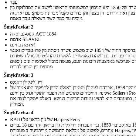
עֶבֶד
הפשרה של 1850 היא הניסיון המשמעותי הראשון ליישב את המחלוקת בין
פון ואת הדרום. הן בצפון והן בדרום לקבל מבחינת סיפוק; עם זאת, זה
מוכיח עד כמה קשה השאלה עבד באמת.
Šmykľavka: 2
קנזס-נברסקה ACT 1854
אדמת SLAVE!
אדמת בחינם!
קנזס-נברסקה החוק של 1854 שוב משמש פשרה ניסתה בין פרו-עבדים ואנטי
סוחרי עבדים. בכך שהם מאפשרים לאנשים להחליט על גורל השטחים
 שנרכשו באמצעות ריבונות העם, מעשה מוביל לאלימות זנים נוספים
מתחים בין הצפון לדרום.
Šmykľavka: 3
דיון לינקולן דאגלס
במהלך 1858, אברהם לינקולן וסטיבן דאגלס הדיון לתפקיד הסנאטור של
אילינוי. הוויכוחים להדגיש את הפער ההולך וגדל בין חינם Soilers ו Pro-סוחרי
, כמועמדים הוא להציג עמדות חריפות בנושא. דאגלס יימשך לנצח את
המירוץ.
Šmykľavka: 4
RAID של ג'ון בראון על Harpers Ferry
ב- 16 באוקטובר 1859, נגד העבדות רדיקלית ג'ון בראון, יחד עם 18 גברים
אחרים, לפשוט על מכלאת תחמושת מווירג'יניה ב מעבורת Harpers, בניסיון
במלחמת גזע מרד עבדים. ג'ון בראון, נכשל בסופו של דבר נידון למוות.