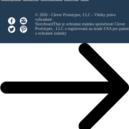
© 2026 - Clever Prototypes, LLC - Všetky práva
vyhradené.
StoryboardThat je ochranná známka spoločnosti
Clever
Prototypes , LLC
a registrovaná na úrade USA pre patent
a ochranné známky