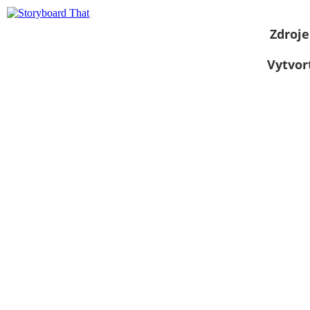
Zdroje
Vytvor