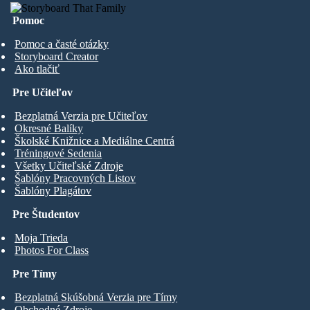
Pomoc
Pomoc a časté otázky
Storyboard Creator
Ako tlačiť
Pre Učiteľov
Bezplatná Verzia pre Učiteľov
Okresné Balíky
Školské Knižnice a Mediálne Centrá
Tréningové Sedenia
Všetky Učiteľské Zdroje
Šablóny Pracovných Listov
Šablóny Plagátov
Pre Študentov
Moja Trieda
Photos For Class
Pre Tímy
Bezplatná Skúšobná Verzia pre Tímy
Obchodné Zdroje