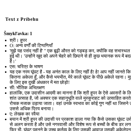
Text z Príbehu
Šmykľavka: 1
श्री। हूपर
O: अन्य वर्णों की टिप्पणियाँ
'मुझे यह पसंद नहीं है' '' एक बूढ़ी औरत को गड़बड़ कर, क्योंकि वह सभास्थल म
हुई थी। 'उन्होंने खुद को अपने चेहरे को छिपाने से ही कुछ भयानक रूप में ब
है।'
एस: चरित्र के भाषण
यह एक नरम घूंघट है - यह अनंत काल के लिए नहीं है! हे! आप नहीं जानते कि म
कितना अकेला हूँ, और कैसे भयभीत, मेरे काले घूंघट के पीछे अकेले रहना। मु
के लिए इस दुखी अंधकार में मत छोड़ो!
सी: भौतिक अभिलक्षण
हालांकि, एक उदासीन आदमी का मानना ​​है कि श्री हूपर के ऐसे अवसरों के 
शांत उत्साह है, जो अक्सर एक सहानुभूति वाले मुस्कुराहट को उत्साहित करते ह
रोचक मजाक उड़ाया जाता। वहां उनके स्वभाव का कोई गुण नहीं था जिसने 
उससे अधिक प्रिय बनाया।
ए: लेखक का रवैया
बयान में श्री हूपर की उदासी पर प्रकाश डाला गया कि कैसे उसका घूंघट उसे
से अलग करता है और उसे नगरवासी और विशेष रूप से बच्चों के बीच डर लग
फिर भी, घूंघट पहनने के उच्च कर्तव्य के लिए उसकी आवाज़ उसकी अकेलेपन