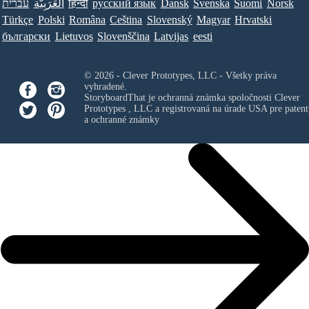
עברית
العَرَبِيَّة
हिन्दी
ру́сский язы́к
Dansk
Svenska
Suomi
Norsk
Türkçe
Polski
Româna
Ceština
Slovenský
Magyar
Hrvatski
български
Lietuvos
Slovenščina
Latvijas
eesti
© 2026 - Clever Prototypes, LLC - Všetky práva
vyhradené.
StoryboardThat je ochranná známka spoločnosti
Clever
Prototypes , LLC
a registrovaná na úrade USA pre patent
a ochranné známky