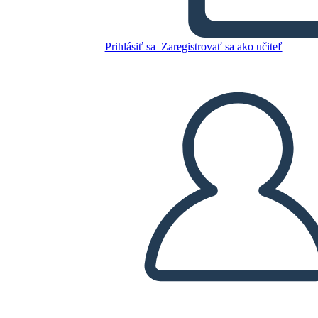
Prihlásiť sa
Zaregistrovať sa ako učiteľ
Skopírujte tento Storyboard
VYTVORIŤ STORYBOARD
PREHRAŤ PREZENTÁCIU
ČÍTAJ MI