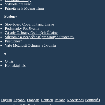
Vytvorte pre Prácu
Pripojte sa k Môjmu Tímu
Postupy
Storyboard Copyright and Usage
Podmienky Používania
Zásady Ochrany Osobných Údajov
Súkromie a Bezpečnosť pre Školy a Študentov
Prístupnosť
Vaše Možnosti Ochrany Súkromia
o
O nás
Kontaktuj nás
English
Español
Français
Deutsch
Italiana
Nederlands
Português