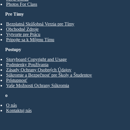
Photos For Class
Pre Tímy
Bezplatná Skúšobná Verzia pre Tímy
Obchodné Zdroje
Vytvorte pre Prácu
Pripojte sa k Môjmu Tímu
Postupy
Storyboard Copyright and Usage
Podmienky Používania
Zásady Ochrany Osobných Údajov
Súkromie a Bezpečnosť pre Školy a Študentov
Prístupnosť
Vaše Možnosti Ochrany Súkromia
o
O nás
Kontaktuj nás