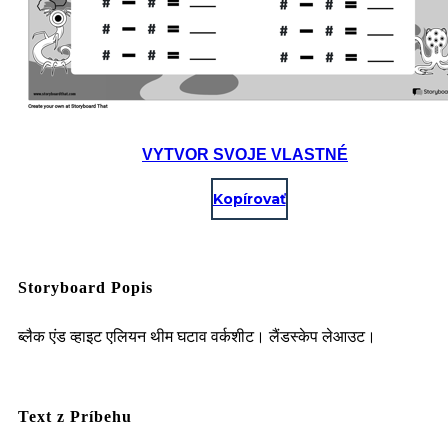
VYTVOR SVOJE VLASTNÉ
Kopírovať
Storyboard Popis
ब्लैक एंड व्हाइट एलियन थीम घटाव वर्कशीट। लैंडस्केप लेआउट।
Text z Príbehu