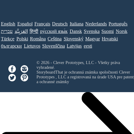
English
Español
Français
Deutsch
Italiana
Nederlands
Português
עברית
العَرَبِيَّة
हिन्दी
ру́сский язы́к
Dansk
Svenska
Suomi
Norsk
Türkçe
Polski
Româna
Ceština
Slovenský
Magyar
Hrvatski
български
Lietuvos
Slovenščina
Latvijas
eesti
© 2026 - Clever Prototypes, LLC - Všetky práva
vyhradené.
StoryboardThat je ochranná známka spoločnosti
Clever
Prototypes , LLC
a registrovaná na úrade USA pre patent
a ochranné známky