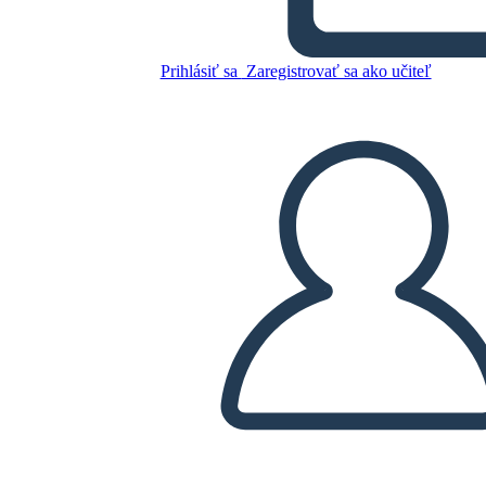
घटाव लैंडस्केप बीडब्ल्यू 3
Prihlásiť sa
Zaregistrovať sa ako učiteľ
Skopírujte tento Storyboard
VYTVORIŤ STORYBOARD
PREHRAŤ PREZENTÁCIU
ČÍTAJ MI