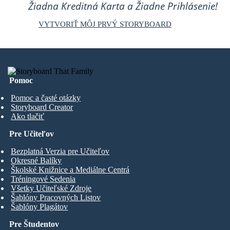
Žiadna Kreditná Karta a Žiadne Prihlásenie!
VYTVORIŤ MÔJ PRVÝ STORYBOARD
Pomoc
Pomoc a časté otázky
Storyboard Creator
Ako tlačiť
Pre Učiteľov
Bezplatná Verzia pre Učiteľov
Okresné Balíky
Školské Knižnice a Mediálne Centrá
Tréningové Sedenia
Všetky Učiteľské Zdroje
Šablóny Pracovných Listov
Šablóny Plagátov
Pre Študentov