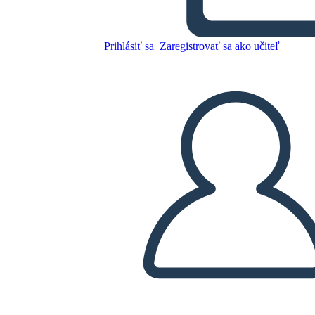
13 Lune Sulle Tartarughe
Indietro di Joseph Bruchac
Prihlásiť sa
Zaregistrovať sa ako učiteľ
Skopírujte tento Storyboard
VYTVORIŤ STORYBOARD
PREHRAŤ PREZENTÁCIU
ČÍTAJ MI