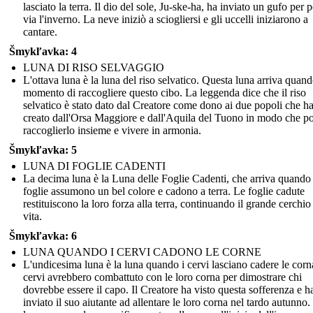
lasciato la terra. Il dio del sole, Ju-ske-ha, ha inviato un gufo per p
via l'inverno. La neve iniziò a sciogliersi e gli uccelli iniziarono a
cantare.
Šmykľavka: 4
LUNA DI RISO SELVAGGIO
L'ottava luna è la luna del riso selvatico. Questa luna arriva quando
momento di raccogliere questo cibo. La leggenda dice che il riso
selvatico è stato dato dal Creatore come dono ai due popoli che h
creato dall'Orsa Maggiore e dall'Aquila del Tuono in modo che p
raccoglierlo insieme e vivere in armonia.
Šmykľavka: 5
LUNA DI FOGLIE CADENTI
La decima luna è la Luna delle Foglie Cadenti, che arriva quando 
foglie assumono un bel colore e cadono a terra. Le foglie cadute
restituiscono la loro forza alla terra, continuando il grande cerchio
vita.
Šmykľavka: 6
LUNA QUANDO I CERVI CADONO LE CORNE
L'undicesima luna è la luna quando i cervi lasciano cadere le corna
cervi avrebbero combattuto con le loro corna per dimostrare chi
dovrebbe essere il capo. Il Creatore ha visto questa sofferenza e h
inviato il suo aiutante ad allentare le loro corna nel tardo autunno.