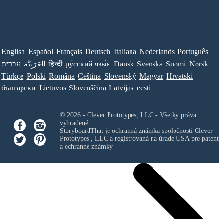
English
Español
Français
Deutsch
Italiana
Nederlands
Português
עברית
العَرَبِيَّة
हिन्दी
ру́сский язы́к
Dansk
Svenska
Suomi
Norsk
Türkçe
Polski
Româna
Ceština
Slovenský
Magyar
Hrvatski
български
Lietuvos
Slovenščina
Latvijas
eesti
© 2026 - Clever Prototypes, LLC - Všetky práva
vyhradené.
StoryboardThat je ochranná známka spoločnosti
Clever
Prototypes , LLC
a registrovaná na úrade USA pre patent
a ochranné známky