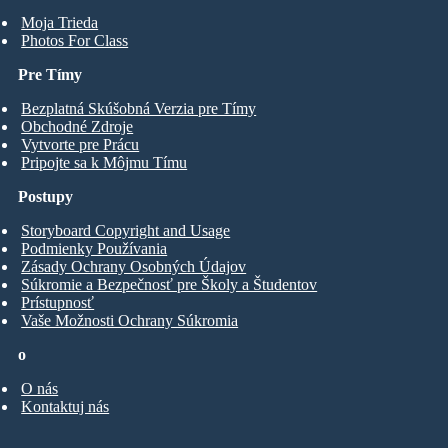
Moja Trieda
Photos For Class
Pre Tímy
Bezplatná Skúšobná Verzia pre Tímy
Obchodné Zdroje
Vytvorte pre Prácu
Pripojte sa k Môjmu Tímu
Postupy
Storyboard Copyright and Usage
Podmienky Používania
Zásady Ochrany Osobných Údajov
Súkromie a Bezpečnosť pre Školy a Študentov
Prístupnosť
Vaše Možnosti Ochrany Súkromia
o
O nás
Kontaktuj nás