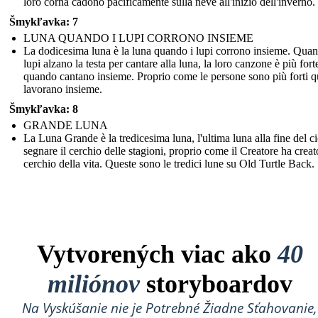
loro corna cadono pacificamente sulla neve all'inizio dell'inverno.
Šmykľavka: 7
LUNA QUANDO I LUPI CORRONO INSIEME
La dodicesima luna è la luna quando i lupi corrono insieme. Quan
lupi alzano la testa per cantare alla luna, la loro canzone è più fort
quando cantano insieme. Proprio come le persone sono più forti 
lavorano insieme.
Šmykľavka: 8
GRANDE LUNA
La Luna Grande è la tredicesima luna, l'ultima luna alla fine del ci
segnare il cerchio delle stagioni, proprio come il Creatore ha creato
cerchio della vita. Queste sono le tredici lune su Old Turtle Back.
Vytvorených viac ako
40
miliónov
storyboardov
Na Vyskúšanie nie je Potrebné Žiadne Sťahovanie,